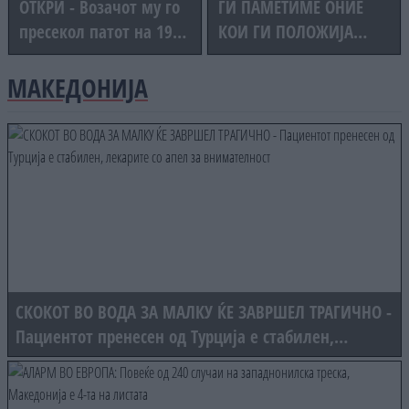
ОТКРИ - Возачот му го
ГИ ПАМЕТИМЕ ОНИЕ
пресекол патот на 19-
КОИ ГИ ПОЛОЖИЈА
годишникот Никола,
ЖИВОТИТЕ ЗА
па побегнал без да
ТАТКОВИНАТА“
МАКЕДОНИЈА
помогне
СКОКОТ ВО ВОДА ЗА МАЛКУ ЌЕ ЗАВРШЕЛ ТРАГИЧНО -
Пациентот пренесен од Турција е стабилен,
лекарите со апел за внимателност