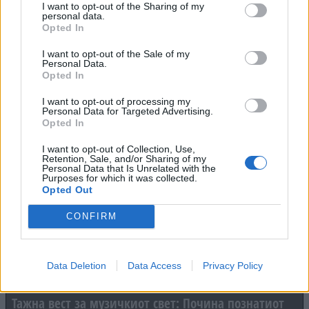
I want to opt-out of the Sharing of my
personal data.
Спајдермен зад камери: “ИМ РЕКОВ НЕ СЕ ФАЌАЈТЕ
Opted In
АМА КОЈ ДА МЕ СЛУША... И НЕ МЕ ПОСЛУШАА!“
I want to opt-out of the Sale of my
Personal Data.
Opted In
I want to opt-out of processing my
Personal Data for Targeted Advertising.
Opted In
I want to opt-out of Collection, Use,
Retention, Sale, and/or Sharing of my
Сергеј Трифуновиќ и неговата сопруга приведени
Personal Data that Is Unrelated with the
Purposes for which it was collected.
по инцидент во продавница?
Opted Out
CONFIRM
Data Deletion
Data Access
Privacy Policy
Тажна вест за музичкиот свет: Почина познатиот