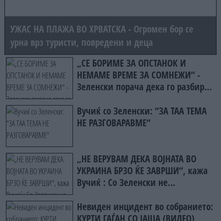
УЖАС НА ПЛАЖА ВО ХРВАТСКА - Огромен бор се
урна врз туристи, повредени и деца
„СЕ БОРИМЕ ЗА ОПСТАНОК И
НЕМАМЕ ВРЕМЕ ЗА СОМНЕЖИ“ -
Зеленски порача дека го разбира
скептицизмот на Вучиќ за ЕУ
Вучиќ со Зеленски: “ЗА ТАА ТЕМА
НЕ РАЗГОВАРАВМЕ“
„НЕ ВЕРУВАМ ДЕКА ВОЈНАТА ВО
УКРАИНА БРЗО ЌЕ ЗАВРШИ“, кажа
Вучиќ : Со Зеленски не
разговаравме за воена соработка
Невиден инцидент во собранието:
КУРТИ ГАЃАН СО ЈАЈЦА (ВИДЕО)