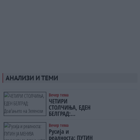
АНАЛИЗИ И ТЕМИ
Вечер тема
ЧЕТИРИ
СТОЛЧИЊА, ЕДЕН
БЕЛГРАД:
Доаѓањето на
Зеленски ги
Вечер тема
Русија и
открива тајните
реалноста: ПУТИН
на политиката на