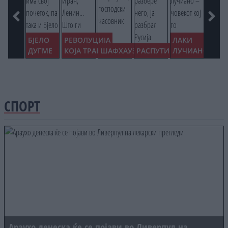
БЈЕЛО
РЕВОЛУЦИЈА
ЛАКИ
ДУГМЕ
КОЈА ТРАЕ
ШАФХАУЗЕН
РАСПУТИН
ЛУЧИАНО
БНД
СПОРТ
Араухо денеска ќе се појави во Ливерпул на