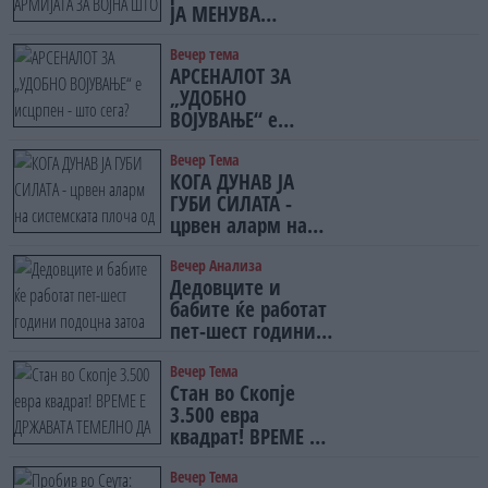
ЈА МЕНУВА
балансирање на
АРМИЈАТА ЗА
Вучиќ
ВОЈНА ШТО
Вечер тема
АРСЕНАЛОТ ЗА
ОСТАНУВА БЕЗ
„УДОБНО
ФРОНТ
ВОЈУВАЊЕ“ е
исцрпен - што
сега?
Вечер Tема
КОГА ДУНАВ ЈА
ГУБИ СИЛАТА -
црвен аларм на
системската
плоча од јужна
Вечер Анализа
Дедовците и
Германија до
бабите ќе работат
Црното Море...
пет-шест години
подоцна затоа
што НЕМААТ
Вечер Тема
Стан во Скопје
ВНУЦИ ДА ГИ
3.500 евра
ЗАМЕНАТ
квадрат! ВРЕМЕ Е
ДРЖАВАТА
ТЕМЕЛНО ДА СЕ
Вечер Тема