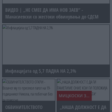
се вози
оваа
болести,
МОЛЧИ
НАМЕНА
ЈА
среда?
па дури
- КОЈ Е
ВИДЕ
ВИДЕО | „НЕ СМЕЕ ДА ИМА НОВ ЗАЕВ“ -
и за рак!
ЗА ВАС?!
Манасиевски со жестоки обвинувања до СДСМ
Инфлацијата од 5,7 ПАДНА НА 2,3%
МИЦКОСКИ ЗА 25-ГОДИШНИНАТА ОД КАРПАЛАК
ОБВИНИТЕЛСТВОТО
„НАША ДОЛЖНОСТ Е ДА