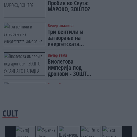
Пробив во Сеута:
ЗАФАТИ СО
МАРОКО, ЗОШТО?
ГРАДЕЖНАТА
МАФИЈА
Вечер анализа
Три вентили и
затворање на
енергетската
комора на светот:
Нападот во Суец
Вечер тема
Виолетова
најавува глобален
империја под
енергетски
дронови - ЗОШТО
инфаркт?
УКРАИНА ГО
НАПАДНА РУСКИОТ
Вечер Tема
Рамо на отпор и
WILDBERRIES
тврдина на патот
кон Кина - Пекинг
го подготвува
CULT
Иран за
американска
копнена инвазија