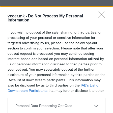
vecer.mk -
Do Not Process My Personal
35 ГОДИНИ НЕЗАВИСНОСТ РАСКАЖАНИ ПРЕКУ
Information
МУЗИКА, ГЛУМА И ТАНЦ: Приказната за Македонија
тргнува од Охрид
If you wish to opt-out of the sale, sharing to third parties, or
processing of your personal or sensitive information for
targeted advertising by us, please use the below opt-out
section to confirm your selection. Please note that after your
opt-out request is processed you may continue seeing
interest-based ads based on personal information utilized by
us or personal information disclosed to third parties prior to
your opt-out. You may separately opt-out of the further
Холивудски актер ослабе 90 килограми,
disclosure of your personal information by third parties on the
многумина не го препознаваат на фотографијата
IAB’s list of downstream participants. This information may
also be disclosed by us to third parties on the
IAB’s List of
Downstream Participants
that may further disclose it to other
third parties.
Personal Data Processing Opt Outs