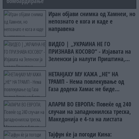
бомбардирање
Иран објави снимка од Хамнеи, но
непознато е кога и каде е
направена
ВИДЕО | „УКРАИНА НЕ ГО
ПРИЗНАВА КОСОВО“ - Изјавата на
Зеленски ја налути Приштина,
симнато украинското знаме
НЕТАНЈАХУ МУ КАЖА „НЕ“ НА
ТРАМП - Нема повлекување од
Газа додека Хамас не биде
целосно разоружан
АЛАРМ ВО ЕВРОПА: Повеќе од 240
случаи на западнонилска треска,
Македонија е 4-та на листата
Тајфун ќе ја погоди Кина: