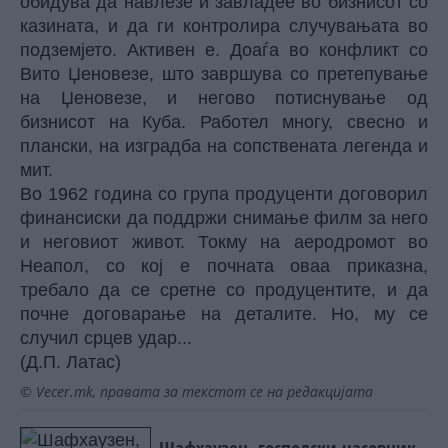
обидува да навлезе и завладее во бизнисот со
казината, и да ги контролира случувањата во
подземјето. Активен е. Доаѓа во конфликт со
Вито Џеновезе, што завршува со претепување
на Џеновезе, и негово потиснување од
бизнисот на Куба. Работел многу, свесно и
плански, на изградба на сопствената легенда и
мит.
Во 1962 година со група продуценти договорил
финансиски да поддржи снимање филм за него
и неговиот живот. Токму на аеродромот во
Неапол, со кој е почната оваа приказна,
требало да се сретне со продуцентите, и да
почне договарање на деталите. Но, му се
случил срцев удар...
(Д.П. Латас)
© Vecer.mk, правата за текстот се на редакцијата