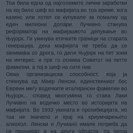
Тоа била една од најголемите лични заработки
на кој било шеф во мафијата во тоа време, кога
казино или хотел се купувале за помалку од
еден милиони долари. Лучиано станува
реформатор на мафијашкото делување во
Њујорк. Ги укинува етичките граници на старата
генерација, дека мафијата не треба да се
занимава со дрога, го дели Њујорк на пет зони
на интерес, и прв го оснива Советот на петте
фамилии, а тој е шеф на сите нив.
Оваа организациска способност, која ја
стекнува од Маер Ленски, единствениот бос
Евреин меѓу водечките италијански фамилии во
Њујорк... според многумина го става Лаки
Лучиано на водечко место во историјата на
мафијата. Во 1933 укината е прохибицијата, но
тоа не значело и крај на криумчарењето
алкохол. Ленски и Лучиано имале потреба да
се прошират и на други области, па затоа