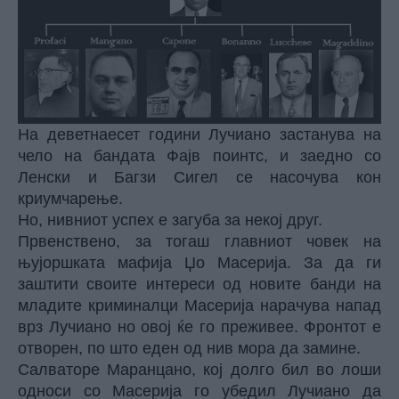
На деветнаесет години Лучиано застанува на
чело на бандата Фајв поинтс, и заедно со
Ленски и Багзи Сигел се насочува кон
криумчарење.
Но, нивниот успех е загуба за некој друг.
Првенствено, за тогаш главниот човек на
њујоршката мафија Џо Масерија. За да ги
заштити своите интереси од новите банди на
младите криминалци Масерија нарачува напад
врз Лучиано но овој ќе го преживее. Фронтот е
отворен, по што еден од нив мора да замине.
Салваторе Маранцано, кој долго бил во лоши
односи со Масерија го убедил Лучиано да