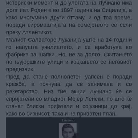
историски момент и до улогата на Лучиано има
долг пат. Роден е во 1897 година на Сицилија, а
како многумина други оттаму, и од тоа време,
поради сиромаштијата на семејството се сели
преку Атлантикот.
Малиот Салваторе Луканија уште на 14 години
го напушта училиштето, и се вработува во
фабрика за шапки. Но, не за долго. Скитањето
по њујоршките улици и коцкањето се неговиот
предизвик.
Пред да стане полнолетен уапсен е поради
кражба, а почнува да се занимава и со
рекетарство. Низ тие акции Лучиано ќе се
спријатели со младиот Мејер Ленски, по што ќе
станат блиски пријатели и сојузници до крај,
како во бизнисот, така и на приватен план.