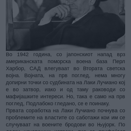
Во 1942 година, со јапонскиот напад врз
американската поморска воена база Перл
Харбор, САД влегуваат во Втората светска
војна. Војната, на прв поглед, нема многу
допирни точки со судбината на Лаки Лучиано кој
е во затвор, иако и од таму раководи со
мафијашките интереси. Но, така е само на прв
поглед, Подлабоко гледано, се е поинаку.
Првата соработка на Лаки Лучиано почнува со
проблемите на властите со саботажи кои им се
случуваат на воените бродови во Њујорк. По