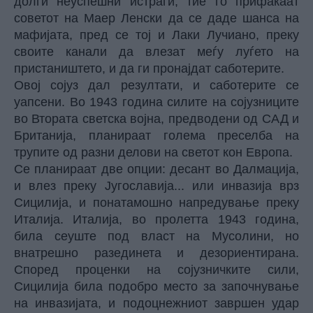
долги неуспешни истраги, тие го прифаќаат
советот на Маер Ленски да се даде шанса на
мафијата, пред се тој и Лаки Лучиано, преку
своите канали да влезат меѓу луѓето на
пристаништето, и да ги пронајдат саботерите.
Овој сојуз дал резултати, и саботерите се
уапсени. Во 1943 година силите на сојузниците
во Втората светска војна, предводени од САД и
Британија, планираат голема преселба на
трупите од разни делови на светот кон Европа.
Се планираат две опции: десант во Далмација,
и влез преку Југославија... или инвазија врз
Сицилија, и понатамошно напредување преку
Италија. Италија, во пролетта 1943 година,
била сеуште под власт на Мусолини, но
внатрешно разединета и дезориентирана.
Според проценки на сојузничките сили,
Сицилија била подобро место за започнување
на инвазијата, и подоцнежниот завршен удар