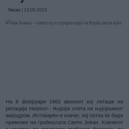
Vecer
|
23.09.2023
На 8 февруари 1962 авионот кој леташе на
релација Неапол - Њујорк слета на њујоршкиот
аеродром. Истоварен е ковчег, кој потоа ќе биде
превезен на гробиштата Свети Јован. Kовчегот