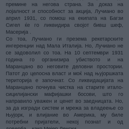
премине на негова страна. За доказ на
лојалност и способност за акција, Лучиано во
април 1931, со помош на екипата на Багзи
Сигел ќе го ликвидира својот бивш шеф,
Масерија .
Со тоа, Лучиано ги презема рекетарските
ингеренции над Мала Италија. Но, Лучиано не
се задоволил со тоа. На 10 септември 1931
година го организира убиството и на
Маранцано во неговите деловни простории.
Патот до целосна власт и моќ над њујоршката
територија е започнат. Со ликвидацијата на
Маранцано почнува чистка на старите итало-
сицилијански мафијашки босови, што го
направило уважен и ценет во заедницата. Но,
за да изгради систем и мрежа за владеење со
Њујорк, и влијание во Америка, му биле
потребни пријатели, некој познат и од
доверба... како Мејер Ленски.