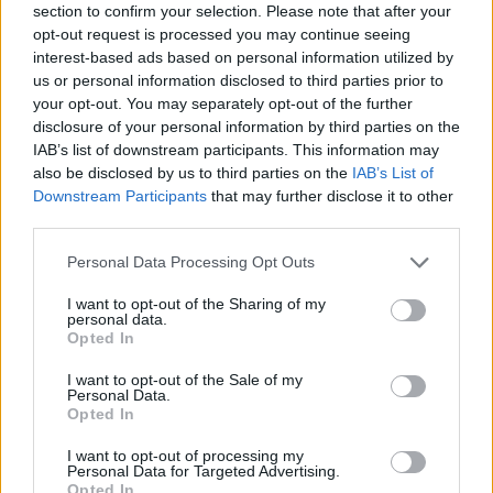
11 мај 1936. Главниот сведок на обвинението
section to confirm your selection. Please note that after your
била проститутка, и повремено мадам, со име
opt-out request is processed you may continue seeing
interest-based ads based on personal information utilized by
Коки Фло Браун. Сведочењето било
us or personal information disclosed to third parties prior to
неубедливо, бидејќи во судот се појавила во
your opt-out. You may separately opt-out of the further
периодот кога се лечела од зависност од
disclosure of your personal information by third parties on the
хероин, што на одбраната и ја пружило
IAB’s list of downstream participants. This information may
можноста да ја собори веродостојноста на
also be disclosed by us to third parties on the
IAB’s List of
нејзините искази. Сепак, обвинителите дошле
Downstream Participants
that may further disclose it to other
до сознание дека тој често бил во друштво на
third parties.
проститутки.
Personal Data Processing Opt Outs
Повеќе од тие девојки се појавиле пред судот
со докази против него. Но, самиот Лучиано бил
I want to opt-out of the Sharing of my
personal data.
најлош сведок во сопствениот процес, кога
Opted In
станал да зборува во своја одбрана. Тој изјавил
дека никогаш во животот не видел ниту еден
I want to opt-out of the Sale of my
Personal Data.
сведок и негирал дека има било каква врска со
Opted In
проституцијата. "Јас секогаш сум бил тој кој
I want to opt-out of processing my
дава", нагласил Лаки, "никогаш тој кој зема".
Personal Data for Targeted Advertising.
Надмен и арогантен, со посилна потреба да
Opted In