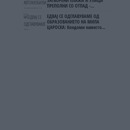
ЗАТВОРЕНИ ПЛАЖИ И УЛИЦИ
ПРЕПОЛНИ СО ОТПАД -
Фнидек во хаос по
ЕДВАЈ СЕ ОДГЛАВУВАМЕ ОД
мигрантскиот бран кон Сеута
ОБРАЗОВАНИЕТО НА МИЛА
ЦАРОСКА: Кондоми наместо
книги