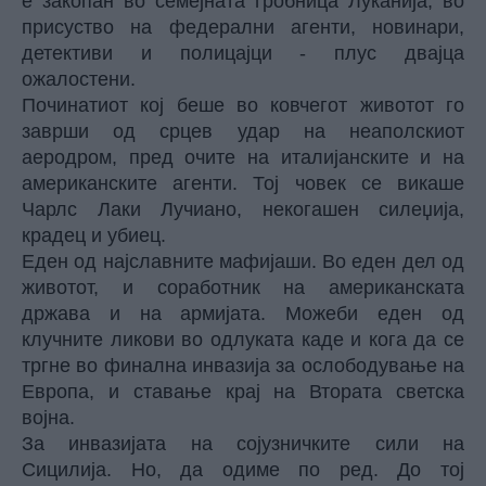
е закопан во семејната гробница Луканија, во
присуство на федерални агенти, новинари,
детективи и полицајци - плус двајца
ожалостени.
Починатиот кој беше во ковчегот животот го
заврши од срцев удар на неаполскиот
аеродром, пред очите на италијанските и на
американските агенти. Тој човек се викаше
Чарлс Лаки Лучиано, некогашен силеџија,
крадец и убиец.
Еден од најславните мафијаши. Во еден дел од
животот, и соработник на американската
држава и на армијата. Можеби еден од
клучните ликови во одлуката каде и кога да се
тргне во финална инвазија за ослободување на
Европа, и ставање крај на Втората светска
војна.
За инвазијата на сојузничките сили на
Сицилија. Но, да одиме по ред. До тој