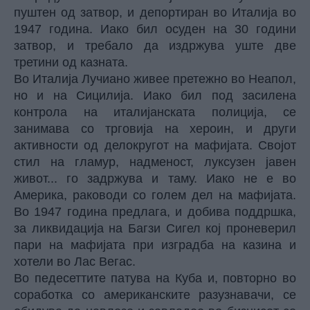
пуштен од затвор, и депортиран во Италија во
1947 година. Иако бил осуден на 30 години
затвор, и требало да издржува уште две
третини од казната.
Во Италија Лучиано живее претежно во Неапол,
но и на Сицилија. Иако бил под засилена
контрола на италијанската полиција, се
занимава со трговија на хероин, и други
активности од делокругот на мафијата. Својот
стил на гламур, надменост, луксузен јавен
живот... го задржува и таму. Иако не е во
Америка, раководи со голем дел на мафијата.
Во 1947 година предлага, и добива поддршка,
за ликвидација на Багзи Сигел кој проневерил
пари на мафијата при изградба на казина и
хотели во Лас Вегас.
Во педесеттите патува на Куба и, повторно во
соработка со американските разузнавачи, се