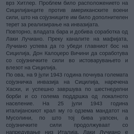
врз Хитлер. Проблем било расположението на
Сицилијанците против американските воени
сили, што на сојузниците им било дополнителен
терет за реализирање на инвазијата.
Повторно, владата бара и добива соработка од
Лаки Лучиано. Преку каналите на мафијата,
Лучиано успева да го убеди главниот бос на
Сицилија, Дон Калоџеро Вичини да соработува
со сојузничките сили во истоварувањето и
влезот на Сицилија.
По ова, на 9 јули 1943 година почнува големата
сојузничка инвазија на Сицилија, наречена
Хаски, и успешно завршува по шестнеделни
борби и со голема поддршка од локалното
население. На 25 јули 1943 година
италијанскиот крал му го одзема мандатот на
Мусолини, по што тој бива уапсен, а
сојузничките сили продолжуваат со
напредување низ Италија. Лаки Лучиано е