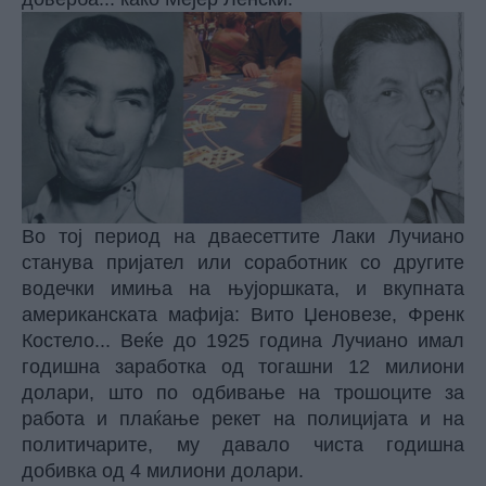
Во тој период на дваесеттите Лаки Лучиано
станува пријател или соработник со другите
водечки имиња на њујоршката, и вкупната
американската мафија: Вито Џеновезе, Френк
Костело... Веќе до 1925 година Лучиано имал
годишна заработка од тогашни 12 милиони
долари, што по одбивање на трошоците за
работа и плаќање рекет на полицијата и на
политичарите, му давало чиста годишна
добивка од 4 милиони долари.