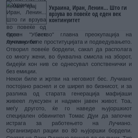
Украина, Иран, Ленин... Што ги
врзува во повеќе од еден век
континуитет
Освен "Убиство" главна преокупација на
Лучиано биле проституцијата и подведувањето.
Отворил повеќе бордели, сакал да располага
со многу жени, во буквална смисла на зборот,
бидејќи кон нив се однесувал сопственички и
без емиции.
Некои биле и жртви на неговиот бес. Лучиано
постојано раснел и се ширел во бизнисот, и за
разлика од старата генерација мафијаши
живеел луксузен и надмен јавен живот. Тоа,
меѓу другото, ќе го наведе њујоршкиот
специјален обвинител Томас Дјуи да започне
истрага за работењето на Лучиано.
Организирал рации во 80 њујоршки бордели.