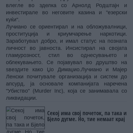
влегле во зделка со Арнолд Родштајн и
инвестирале во неговите казина и "езерски
куќи".
Лучиано се ориентирал и на обложувалници,
проституција и криумчарење наркотици.
Заработувал добро, и имал статус на позната
личност во јавноста. Инсистирал на својата
гламурозност, стил во однесувањето и
облекувањето. Се појавувал во друштво на
ѕвездите како Џо Димаџио.Лучиано и Мајер
Ленски почитувале организација и систем до
апсурд, ја основале компанијата наречена
"Убиство" (Murder Inc), која се занимавала со
ликвидации.
Секој има свој почеток, па така и
Бјело дугме. Но, тие немаат крај