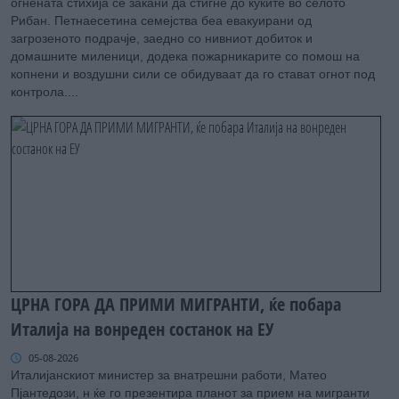
огнената стихија се закани да стигне до куќите во селото
Рибан. Петнаесетина семејства беа евакуирани од
загрозеното подрачје, заедно со нивниот добиток и
домашните миленици, додека пожарникарите со помош на
копнени и воздушни сили се обидуваат да го стават огнот под
контрола....
ЦРНА ГОРА ДА ПРИМИ МИГРАНТИ, ќе побара
Италија на вонреден состанок на ЕУ
05-08-2026
Италијанскиот министер за внатрешни работи, Матео
Пјантедози, н ќе го презентира планот за прием на мигранти