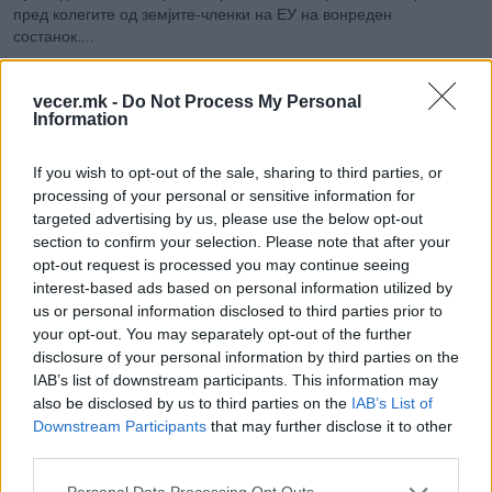
пред колегите од земјите-членки на ЕУ на вонреден
состанок....
vecer.mk -
Do Not Process My Personal
Information
If you wish to opt-out of the sale, sharing to third parties, or
processing of your personal or sensitive information for
targeted advertising by us, please use the below opt-out
section to confirm your selection. Please note that after your
opt-out request is processed you may continue seeing
interest-based ads based on personal information utilized by
Хорор во соседството - ГО ЗАМРЗНАЛ МРТВИОТ
us or personal information disclosed to third parties prior to
ТАТКО ЗА ДА ЈА ЗЕМА ПЕНЗИЈАТА
your opt-out. You may separately opt-out of the further
disclosure of your personal information by third parties on the
05-08-2026
IAB’s list of downstream participants. This information may
Грчката полиција соопшти дека уапсила маж осомничен дека
also be disclosed by us to third parties on the
IAB’s List of
неколку години го чувал телото на својот татко во замрзнувач
Downstream Participants
that may further disclose it to other
во подрумот на напуштен хотел за да продолжи да ја прима
third parties.
неговата пензија. Нема индикации дека 90-годишниот учител
починал од нешто друго освен од природна смрт....