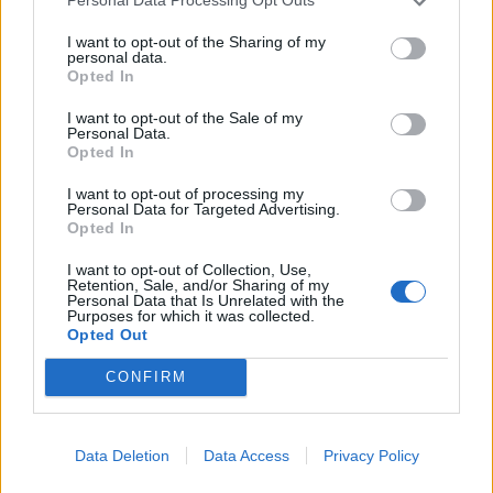
Personal Data Processing Opt Outs
I want to opt-out of the Sharing of my
personal data.
Opted In
I want to opt-out of the Sale of my
Personal Data.
Opted In
I want to opt-out of processing my
Personal Data for Targeted Advertising.
Opted In
АВТОМОБИЛИ ЗА „ЦЕНА НА ВЕЛОСИПЕД“ -
Бугарија вмешана во милионска царинска
I want to opt-out of Collection, Use,
Retention, Sale, and/or Sharing of my
измама со возила за Кипар
Personal Data that Is Unrelated with the
Purposes for which it was collected.
Opted Out
05-08-2026
АВТОМОБИЛИ ЗА „ЦЕНА НА ВЕЛОСИПЕД“ - Бугарија вмешана
CONFIRM
во милионска царинска измама со возила за Кипар
Data Deletion
Data Access
Privacy Policy