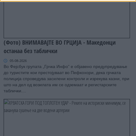
(Фото) ВНИМАВАЈТЕ ВО ГРЦИЈА - Македонци
останаа без таблички
05-08-2026
Во Фејсбук групата „Грчка Инфо“ е објавено предупредување
до туристите кои престојуваат во Пефкохори, дека грчката
полиција спроведува засилени контроли и изрекува казни, при
што на дел од возилата им се одземаат и регистарските
таблички....