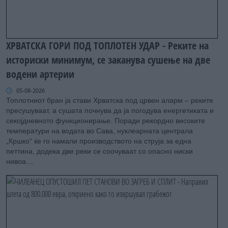
ХРВАТСКА ГОРИ ПОД ТОПЛОТЕН УДАР - Реките на
историски минимум, се заканува сушење на две
водени артерии
05-08-2026
Топлотниот бран ја стави Хрватска под црвен аларм – реките
пресушуваат, а сушата почнува да ја погодува енергетиката и
секојдневното функционирање. Поради рекордно високите
температури на водата во Сава, нуклеарната централа
„Кршко“ ќе го намали производството на струја за една
петтина, додека две реки се соочуваат со опасно ниски
нивоа....