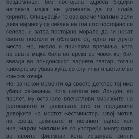
бездомници, без постојана адреса бидејќи
неговата мајка не успевала да ги плаќа
кириите. Опишувајќи го ова време
Чаплин
вели
дека најмногу се сеќава на тоа што постојано се
селеле, и затоа постојано морале да ги носат
своите постели и облеката од едно на друго
место. Но, имало и поинакви времиња, кога
неговата мајка била во врска со човек кој бил
ѕвезда во лондонскиот вариете театар, тогаш
живееле во убава куќа, со слугинка и шетале во
коњска кочија.
Но, за некои моменти од своето детство тој има
убави сеќавања. Кога шетале низ Лондон, во
пролет, му останале впечатливи миризбите на
јоргованите и цвеќињата што ги продавале
девојките на мостот Вестминстер. Овој мотив
на среќа, цеќињата и нежниот однос кон
нив,
Чарли Чаплин
ќе го употреби многу пати
во своите филмови кога искажува силни