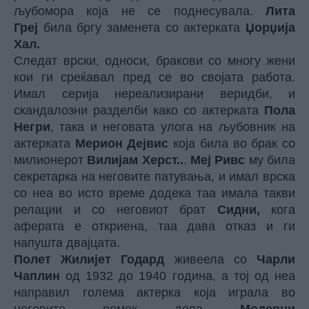
љубомора која не се поднесувала.
Лита
Греј
била бргу заменета со актерката
Џорџија
Хал.
Следат врски, односи, бракови со многу жени
кои ги среќавал пред се во својата работа.
Имал серија нереализирани веридби, и
скандалозни разделби како со актерката
Пола
Негри
, така и неговата улога на љубовник на
актерката
Мерион Дејвис
која била во брак со
милионерот
Вилијам Херст..
.
Меј Ривс
му била
секретарка на неговите патувања, и имал врска
со неа во исто време додека таа имала такви
релации и со неговиот брат
Сидни,
кога
аферата е откриена, таа дава отказ и ги
напушта двајцата.
Полет Жилијет Годард
живеела со
Чарли
Чаплин
од 1932 до 1940 година, а тој од неа
направил голема актерка која играла во
неговите ремек дела
Модерни