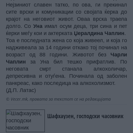
Нејзиниот славен татко, по ова, ги прекинал
сите врски и комуникации со својата ќерка до
крајот на неговиот живот. Оваа врска траела
долго. Со
Уна
имал осум деца, три сина и пет
ќерки меѓу кои и актерката
Џералдина Чаплин
.
Тоа е последната жена со која живеел, и која го
надживеала за 14 години откако тој починал на
возраст од 88 години. Животот без
Чарли
Чаплин
за Уна бил тешко прифатлив. По
неговата смрт станала алкохоличар,
депресивна и отуѓена. Починала од заболен
панкреас, како последица на алкохолизмот.
(Д.П. Латас)
© Vecer.mk, правата за текстот се на редакцијата
Шафхаузен, господски часовник