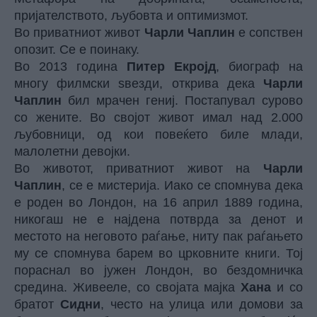
пријателството, љубовта и оптимизмот.
Во приватниот живот
Чарли Чаплин
е сопствен
опозит. Се е поинаку.
Во 2013 година
Питер Екројд
, биограф на
многу филмски ѕвезди, открива дека
Чарли
Чаплин
бил мрачен гениј. Постапувал сурово
со жените. Во својот живот имал над 2.000
љубовници, од кои повеќето биле млади,
малолетни девојки.
Во животот, приватниот живот на
Чарли
Чаплин
, се е мистерија. Иако се спомнува дека
е роден во Лондон, на 16 април 1889 година,
никогаш не е најдена потврда за денот и
местото на неговото раѓање, ниту пак раѓањето
му се спомнува барем во црковните книги. Тој
пораснал во јужен Лондон, во бездомничка
средина. Живееле, со својата мајка
Хана
и со
братот
Сидни
, често на улица или домови за