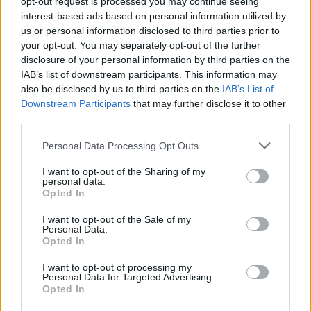
opt-out request is processed you may continue seeing
велеградот
(1931),
Модерни
interest-based ads based on personal information utilized by
us or personal information disclosed to third parties prior to
времиња
(1936),
Големиот диктатор
(1940)…
your opt-out. You may separately opt-out of the further
се до последниот негов филм
Грофицата од
disclosure of your personal information by third parties on the
Хонг Конг
(1967).
IAB’s list of downstream participants. This information may
Дури и во триесеттите, кога почнува доминација
also be disclosed by us to third parties on the
IAB’s List of
на звучните филмови Чарли Чаплин решава да
Downstream Participants
that may further disclose it to other
остане на своето поле, правејќи неми филмови,
third parties.
полни со пантомима, симболика и движења кои
Personal Data Processing Opt Outs
треба да ги надоместат зборовите, и да бидат
подобри од тоа.
I want to opt-out of the Sharing of my
personal data.
По добивањето Оскар, во 1972 година, тој
Opted In
подлегнува на болеста. Тешко се движи и
малку комуницира. Се сели во Вевеј,
I want to opt-out of the Sale of my
Personal Data.
Швајцарија, каде што умира на Божиќ во 1977
Opted In
година. Култот, митот за
Чарли Чаплин
не
запрел со тој ден. По погребот, неговото тело
I want to opt-out of processing my
Personal Data for Targeted Advertising.
од гробот го украле група бугарски и полски
Opted In
механичари, и барале пари за да го вратат.