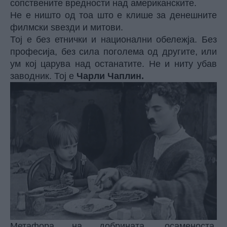
сопствените вредности над американските.
Не е ништо од тоа што е клише за денешните
филмски ѕвезди и митови.
Тој е без етнички и национални обележја. Без
професија, без сила поголема од другите, или
ум кој царува над останатите. Не и ниту убав
заводник. Тој е
Чарли Чаплин.
Метафора на добрината, осаменоста,