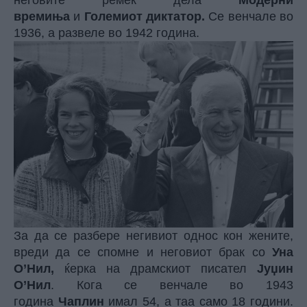
времиња
и
Големиот диктатор.
Се венчале во
1936, а развеле во 1942 година.
За да се разбере негивиот однос кон жените,
вреди да се спомне и неговиот брак со
Уна
О’Нил,
ќерка на драмскиот писател
Јуџин
О’Нил
. Кога се венчале во 1943
година
Чаплин
имал 54, а таа само 18 години.