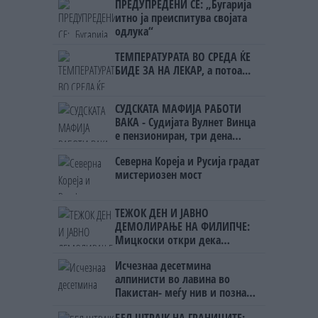
ПРЕДУПРЕДЕНИ СЕ: „Бугарија
итно ја преиспитува својата
одлука“
ТЕМПЕРАТУРАТА ВО СРЕДА ЌЕ
БИДЕ ЗА НА ЛЕКАР, а потоа...
СУДСКАТА МАФИЈА РАБОТИ
ВАКА - Судијата Вулнет Винца
е пензиониран, три дена
откако му го врати пасошот
Северна Кореја и Русија градат
на бизнисменот Марковски
мистериозен мост
ТЕЖОК ДЕН И ЈАВНО
ДЕМОЛИРАЊЕ НА ФИЛИПЧЕ:
Мицкоски откри дека
човекот појма нема од
Исчезнаа десетмина
ништо, освен за кеш
алпинисти во лавина во
Пакистан- меѓу нив и познат
Непалец
БЕЛ ШТРАЈК НА ГРАНИЦИТЕ: