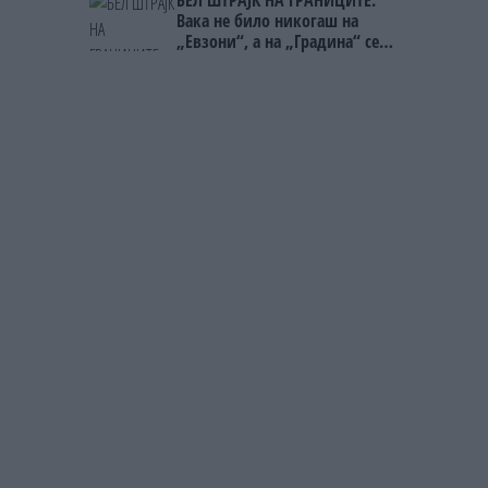
Вака не било никогаш на
„Евзони“, а на „Градина“ се
чека и пет часа