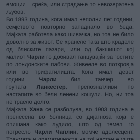
емоции – среќа, или страдање по невозвратена
љубов.
Во 1893 година, кога имал неполни пет години,
семјството повторно западнало во беда.
Мајката работела како шивачка, но тоа не било
доволно за живот. Се хранеле така што краделе
од блиските пазари, или од бакшишот кој
малиот
Чарли
го добивал танцувајќи за гостите
по лондонските пабови. Живееле во поткровја
или во прифатилишта. Кога имал девет
години
Чарли
бил танчер во
групата
Ланкестер
, препознатливи по
настапите во бели ленени кошули. Но, ни тоа
не траело долго.
Мајката
Хана
се разболува, во 1903 година е
пренесена во болница со дијагноза која е
опишана како лудило, што од темел го
потресло
Чарли Чаплин
, момче адолесцент.
Траумата и драматичноста на тој настан е уште