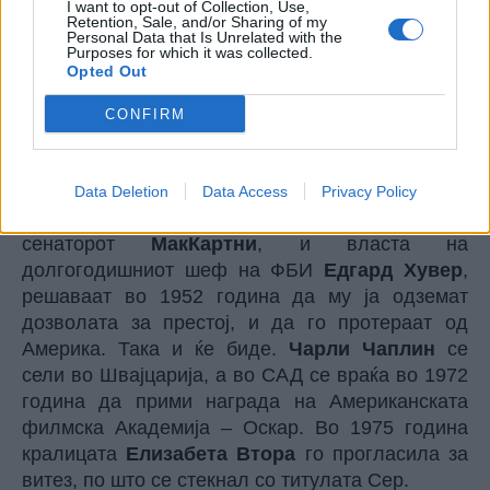
Парите не ги добиле, а телото е пронајдено по
I want to opt-out of Collection, Use,
Retention, Sale, and/or Sharing of my
11 недели, во близина на Женевското езеро. По
Personal Data that Is Unrelated with the
Purposes for which it was collected.
ова,
Чарли Чаплин
е повторно погребан, под
Opted Out
бетонска плоча висока два метри, за да се
спречи нова кражба.
CONFIRM
Во својот живот тој бил актер, музичар,
режисер, сценарист, менаџер… левичар кој е
осомничен за симпатизер на комунистите,
Data Deletion
Data Access
Privacy Policy
заради што антикомунистичката комисија на
сенаторот
МакКартни
, и власта на
долгогодишниот шеф на ФБИ
Едгард Хувер
,
решаваат во 1952 година да му ја одземат
дозволата за престој, и да го протераат од
Америка. Така и ќе биде.
Чарли Чаплин
се
сели во Швајцарија, а во САД се враќа во 1972
година да прими награда на Американската
филмска Академија – Оскар. Во 1975 година
кралицата
Елизабета Втора
го прогласила за
витез, по што се стекнал со титулата Сер.