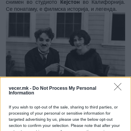
снимен во студиото
Кејстон
во Калифорнија.
Се понатаму, е филмска историја, и легенда.
vecer.mk -
Do Not Process My Personal
Information
Кога во 1919 година го основа
студиото
Јунајтед артист
, тој е веќе славен
If you wish to opt-out of the sale, sharing to third parties, or
лик на немиот филм, а партнери му се
processing of your personal or sensitive information for
ѕвездите
Мери Пикфорд, Даглас Фернбанкс,
targeted advertising by us, please use the below opt-out
Д.В. Грифит
… следат ремек
section to confirm your selection. Please note that after your
делата:
Циркус
(1928),
Светлините на