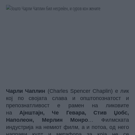
Чарли Чаплин
(Charles Spencer Chaplin) е лик
кој по својата слава и општопознатост и
препознатливост е рамен на ликовите
на
Ајнштајн, Че Гевара, Стив Џобс,
Наполеон, Мерлин Монро
… Филмската
индустрија на немиот филм, а и потоа, од него
направи култ и метафора за која не се