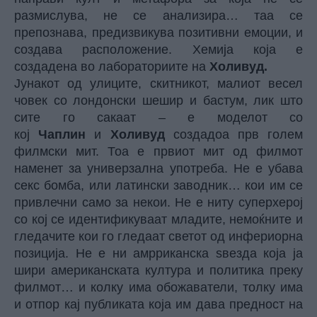
размислува, не се анализира… таа се
препознава, предизвикува позитивни емоции, и
создава расположение. Хемија која е
создадена во лабораториите на
Холивуд.
Јунакот од улиците, скитникот, малиот весел
човек со лондонски шешир и бастум, лик што
сите го сакаат – е моделот со
кој
Чаплин
и
Холивуд
создадоа прв голем
филмски мит. Тоа е првиот мит од филмот
наменет за универзална употреба. Не е убава
секс бомба, или латински заводник… кои им се
привлечни само за некои. Не е ниту суперхерој
со кој се идентификуваат младите, немоќните и
гледачите кои го гледаат светот од инфериорна
позиција. Не е ни амрриканска ѕвезда која ја
шири американската култура и политика преку
филмот… и колку има обожаватели, толку има
и отпор кај публиката која им дава предност на