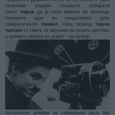
поголема бидејќи соседите побарале
синот
Чарли
да ја носи мајкаси во болница.
Синовите одат во лондонскиот дом,
прифатилиште
Ханвел
. Овој период
Чарли
Чаплин
го смета за најтежок во своето детство,
а времето минато во домот – за затвор.
Англиските домови за сиромашни деца без