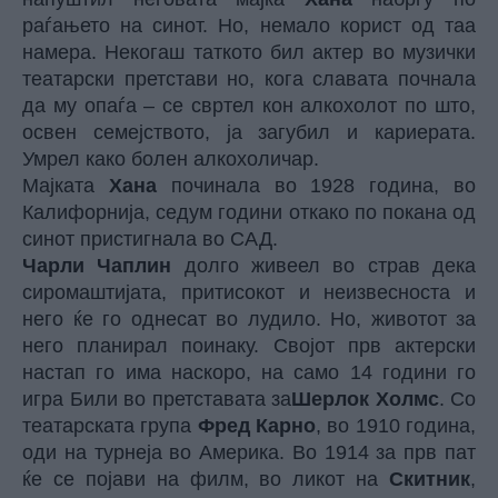
раѓањето на синот. Но, немало корист од таа
намера. Некогаш таткото бил актер во музички
театарски претстави но, кога славата почнала
да му опаѓа – се свртел кон алкохолот по што,
освен семејството, ја загубил и кариерата.
Умрел како болен алкохоличар.
Мајката
Хана
починала во 1928 година, во
Калифорнија, седум години откако по покана од
синот пристигнала во САД.
Чарли Чаплин
долго живеел во страв дека
сиромаштијата, притисокот и неизвесноста и
него ќе го однесат во лудило. Но, животот за
него планирал поинаку. Својот прв актерски
настап го има наскоро, на само 14 години го
игра Били во претставата за
Шерлок Холмс
. Со
театарската група
Фред Карно
, во 1910 година,
оди на турнеја во Америка. Во 1914 за прв пат
ќе се појави на филм, во ликот на
Скитник
,