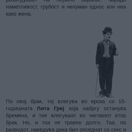
наметливост, грубост и нехуман однос кон неа
како жена.
По овој брак, тој влегува во врска со 15-
годишната
Лита Греј
која набргу останува
бремена, и тие влегуваат во неговиот втор
брак. Но, и тоа не траело долго. Таа, по
разводот, наведува дека бил опседнат со секс и