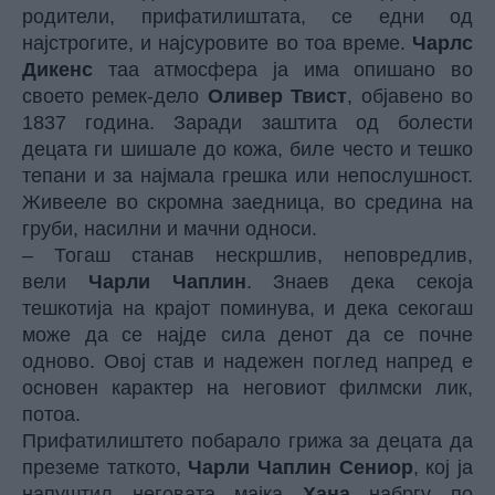
родители, прифатилиштата, се едни од
најстрогите, и најсуровите во тоа време.
Чарлс
Дикенс
таа атмосфера ја има опишано во
своето ремек-дело
Оливер Твист
, објавено во
1837 година. Заради заштита од болести
децата ги шишале до кожа, биле често и тешко
тепани и за најмала грешка или непослушност.
Живееле во скромна заедница, во средина на
груби, насилни и мачни односи.
– Тогаш станав нескршлив, неповредлив,
вели
Чарли Чаплин
. Знаев дека секоја
тешкотија на крајот поминува, и дека секогаш
може да се најде сила денот да се почне
одново. Овој став и надежен поглед напред е
основен карактер на неговиот филмски лик,
потоа.
Прифатилиштето побарало грижа за децата да
преземе таткото,
Чарли Чаплин Сениор
, кој ја
напуштил неговата мајка
Хана
набргу по