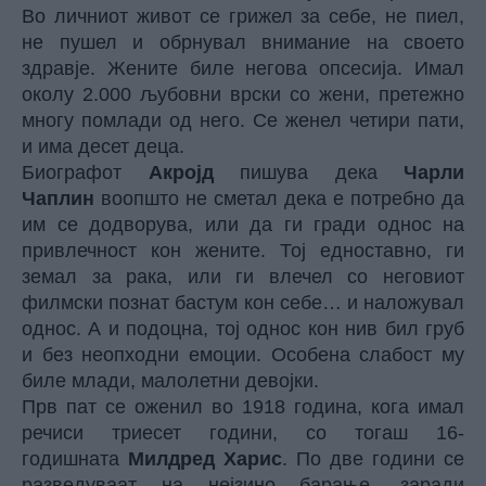
Во личниот живот се грижел за себе, не пиел,
не пушел и обрнувал внимание на своето
здравје. Жените биле негова опсесија. Имал
околу 2.000 љубовни врски со жени, претежно
многу помлади од него. Се женел четири пати,
и има десет деца.
Биографот
Акројд
пишува дека
Чарли
Чаплин
воопшто не сметал дека е потребно да
им се додворува, или да ги гради однос на
привлечност кон жените. Тој едноставно, ги
земал за рака, или ги влечел со неговиот
филмски познат бастум кон себе… и наложувал
однос. А и подоцна, тој однос кон нив бил груб
и без неопходни емоции. Особена слабост му
биле млади, малолетни девојки.
Прв пат се оженил во 1918 година, кога имал
речиси триесет години, со тогаш 16-
годишната
Милдред Харис
. По две години се
разведуваат на нејзино барање, заради