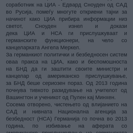
соработник на ЦИА - Едвард Сноуден од САД
во Русија, помеѓу многуте откриени тајни за
начинот како ЦИА прибира информации низ
светот, Сноуден изнел и докази
дека ЦИА и НСА ги прислушкуваат и
германските функционери, на чело со
канцеларката Ангела Меркел.
За германкиот политички и безбедносен систем
оваа пракса на ЦИА, како и беспомошноста
на БНД да ги заштити своите министри и
канцелар од американско прислушкување,
за БНД беше сериозен пораз. Од 2013 година
почнува тивкото разидување на учителот од
Вашингтон и ученикот од Пулен кај Минхен.
Сосема отворено, чистењето од влијанието на
САД и нивната Национална агенција за
безбедност (НСА) Германија го почна во 2013
година, по избивање на аферата со