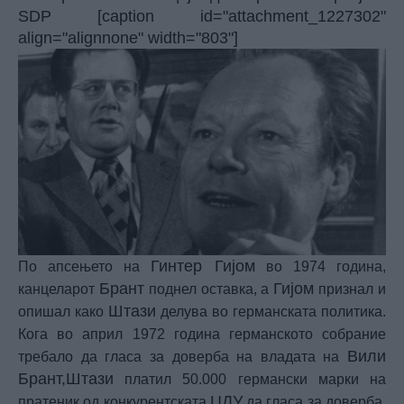
SDP [caption id="attachment_1227302"
align="alignnone" width="803"]
Гинтер Гијом
По апсењето на
во 1974 година,
Брант
Гијом
канцеларот
поднел оставка, а
признал и
Штази
опишал како
делува во германската политика.
Кога во април 1972 година германското собрание
Вили
требало да гласа за доверба на владата на
Брант,Штази
платил 50.000 германски марки на
ЦДУ
пратеник од конкурентската
да гласа за доверба,