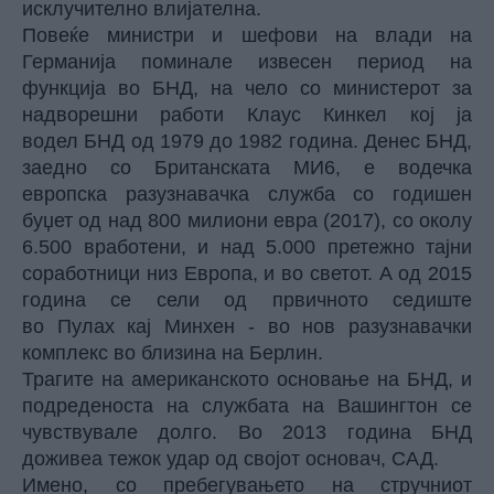
исклучително влијателна.
Повеќе министри и шефови на влади на
Германија поминале извесен период на
функција во БНД, на чело со министерот за
надворешни работи Клаус Кинкел кој ја
водел БНД од 1979 до 1982 година. Денес БНД,
заедно со Британската МИ6, е водечка
европска разузнавачка служба со годишен
буџет од над 800 милиони евра (2017), со околу
6.500 вработени, и над 5.000 претежно тајни
соработници низ Европа, и во светот. А од 2015
година се сели од првичното седиште
во Пулах кај Минхен - во нов разузнавачки
комплекс во близина на Берлин.
Трагите на американското основање на БНД, и
подреденоста на службата на Вашингтон се
чувствувале долго. Во 2013 година БНД
доживеа тежок удар од својот основач, САД.
Имено, со пребегувањето на стручниот