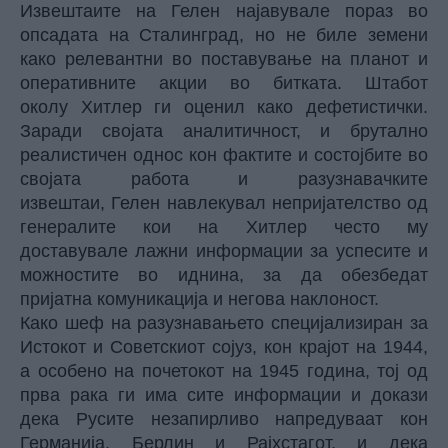
Извештаите на Гелен најавувале пораз во
опсадата на Сталинград, но не биле земени
како релевантни во поставување на планот и
оперативните акции во битката. Штабот
околу Хитлер ги оценил како дефетистички.
Заради својата аналитичност, и брутално
реалистичен однос кон фактите и состојбите во
својата работа и разузнавачките
извештаи, Гелен навлекувал непријателство од
генералите кои на Хитлер често му
доставувале лажни информации за успесите и
можностите во иднина, за да обезбедат
пријатна комуникација и негова наклоност.
Како шеф на разузнавањето специјализиран за
Истокот и Советскиот сојуз, кон крајот на 1944,
а особено на почетокот на 1945 година, тој од
прва рака ги има сите информации и докази
дека Русите незапирливо напредуваат кон
Германија, Берлин и Рајхстагот, и дека