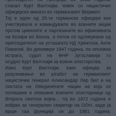
станал Курт Валтхајм, човек со нацистичко
офицерско минато во германскиот Вермахт.
Тој е еден од 25-те германски офицери кои
учествувале и командувале во воените акции
против цивилите и партизаните во офанзивата
на Козара во Босна, а потоа се одликувани од
претседателот на усташката НД Хрватска, Анте
Павелиќ. Во декември 1947 година, по опсежна
истрага, судот на ФНР Југославија го
осудил Курт Валтхајм за воени злосторства.
Иако Курт Валтхајм, како офицер за
разузнавање во штабот на германскиот
нацистички генерал Александар Лер бил и на
листата на Обединетите нации на која се
попишани и опишани воените злосторници од
Втората светска војна... тој во 1972 година е
избран за генерален секретар на ООН, каде ја
врши таа функција се до 1981 година.