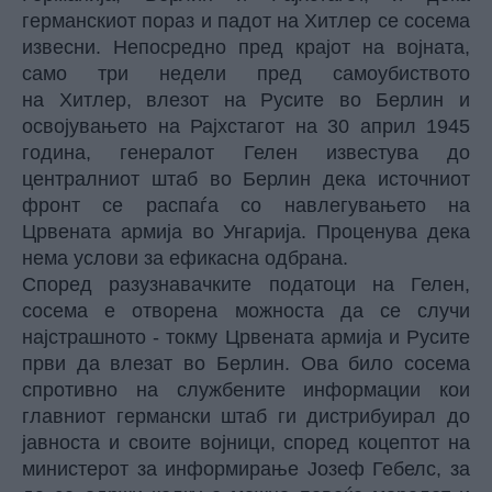
германскиот пораз и падот на Хитлер се сосема
извесни. Непосредно пред крајот на војната,
само три недели пред самоубиството
на Хитлер, влезот на Русите во Берлин и
освојувањето на Рајхстагот на 30 април 1945
година, генералот Гелен известува до
централниот штаб во Берлин дека источниот
фронт се распаѓа со навлегувањето на
Црвената армија во Унгарија. Проценува дека
нема услови за ефикасна одбрана.
Според разузнавачките податоци на Гелен,
сосема е отворена можноста да се случи
најстрашното - токму Црвената армија и Русите
први да влезат во Берлин. Ова било сосема
спротивно на службените информации кои
главниот германски штаб ги дистрибуирал до
јавноста и своите војници, според коцептот на
министерот за информирање Јозеф Гебелс, за