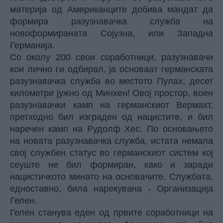
материја од Американците добива мандат да
формира разузнавачка служба на
новоформираната Сојузна, или Западна
Германија.
Со околу 200 свои соработници, разузнавачи
кои лично ги одбирал, ја основаат германската
разузнавачка служба во местото Пулах, десет
километри јужно од Минхен! Овој простор, воен
разузнавачки камп на германскиот Вермахт,
претходно бил изграден од нацистите, и бил
наречен камп на Рудолф Хес. По основањето
на новата разузнавачка служба, истата немала
свој службен статус во германскиот систем кој
сеуште не бил формиран, како и заради
нацистичкото минато на основачите. Службата,
едноставно, била нарекувана - Организација
Гелен.
Гелен станува еден од првите соработници на