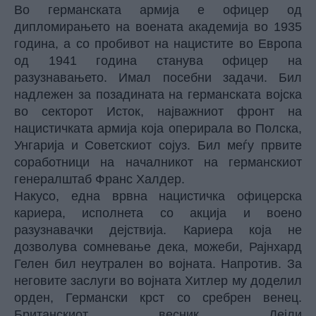
Во германската армија е офицер од
дипломирањето на воената академија во 1935
година, а со пробивот на нацистите во Европа
од 1941 година станува офицер на
разузнавањето. Имал посебни задачи. Бил
надлежен за позадината на германската војска
во секторот Исток, најважниот фронт на
нацистичката армија која оперирала во Полска,
Унгарија и Советскиот сојуз. Бил меѓу првите
соработници на началникот на германскиот
генералштаб Франс Халдер.
Накусо, една врвна нацистичка офицерска
кариера, исполнета со акција и воено
разузнавачки дејствија. Кариера која не
дозволува сомневање дека, можеби, Рајнхард
Гелен бил неутрален во војната. Напротив. За
неговите заслуги во војната Хитлер му доделил
орден, Германски крст со сребрен венец.
Британскиот весник Дејли