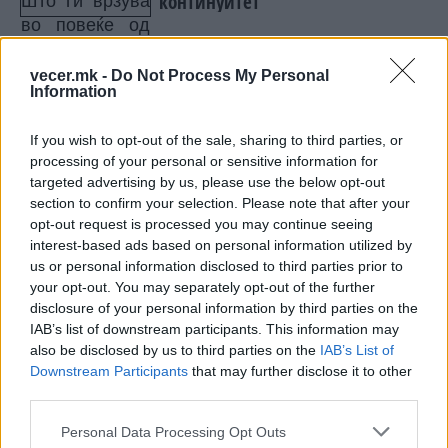
континуитет
Наведува дека два пати бил дел од
организаторите на атентат врз Хитлер, но овие
vecer.mk -
Do Not Process My Personal
Information
наводи се сметаат за субјективно додавање
лажни податоци, за да се разводни сликата за
If you wish to opt-out of the sale, sharing to third parties, or
него како тврд нацист од врвот.
processing of your personal or sensitive information for
Студиозен и темелен во својата работа, откако
targeted advertising by us, please use the below opt-out
ја формирал новата служба за разузнавачки
section to confirm your selection. Please note that after your
извори против најголемата опасност,
opt-out request is processed you may continue seeing
комунизмот од Москва, користел информации
interest-based ads based on personal information utilized by
прибрани од изјави на два милиони поранешни
us or personal information disclosed to third parties prior to
your opt-out. You may separately opt-out of the further
германски војници, заробеници кои се враќале
disclosure of your personal information by third parties on the
од Русија во Германија во периодот од 1945 до
IAB’s list of downstream participants. This information may
1956 година. Гвидо Кноп, во својта
also be disclosed by us to third parties on the
IAB’s List of
книга Историја, го цитира Ерих Шмит Енбом -
Downstream Participants
that may further disclose it to other
експерт за тајните служби кој за овој период, и
third parties.
за групата на Гелен изјавува:
Personal Data Processing Opt Outs
"Во Организацијата Гелен има најмалку 50