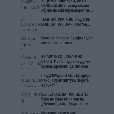
УЛЦИЊ Е АЛБАНСКИ, ЌЕ ГО
ОСЛОБОДИМЕ- Скандалозна
објава на вицепремиерот на
Црна Гора
ТЕМПЕРАТУРАТА ВО СРЕДА ЌЕ
БИДЕ ЗА НА ЛЕКАР, а потоа...
Северна Кореја и Русија градат
мистериозен мост
БУГАРИТЕ СО ШОКАНТНО
ОТКРИТИЕ по падот на Дунав,
кренаа дронови да снимаат
ПРЕДУПРЕДЕНИ СЕ: „Бугарија
итно ја преиспитува својата
одлука“
БЕЛ ШТРАЈК НА ГРАНИЦИТЕ:
Вака не било никогаш на
„Евзони“, а на „Градина“ се
чека и пет часа
Исчезнаа десетмина