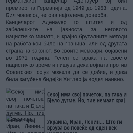
германскиот канцелар Аденауер кој бил
премиер на Германија од 1949 до 1963 година.
Бил човек од негова најголема доверба.
Канцеларот Аденауер го штител и од
забелешките на јавноста за неговото
нацистичко минато, и крајно бруталните методи
на работа кои биле на граница, или од другата
страна на законот. Во своите мемоари, објавени
во 1971 година, Гелен се враќа на своето
нацистичко време и пишува дека војната против
Советскиот сојуз можела да се добие, и дека
била загубена бидејќи Хитлер ја водел наивно.
Секој има свој почеток, па така и
Бјело дугме. Но, тие немаат крај
Украина, Иран, Ленин... Што ги
врзува во повеќе од еден век