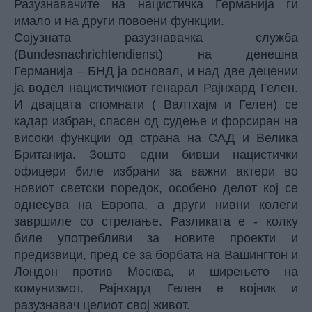
Разузнавачите на нацистичка Германија ги
имало и на други повоени функции.
Сојузната разузнавачка служба
(Bundesnachrichtendienst) на денешна
Германија – БНД ја основал, и над две децении
ја водел нацистичкиот генарал Рајнхард Гелен.
И двајцата спомнати ( Валтхајм и Гелен) се
кадар избран, спасен од судење и форсиран на
високи функции од страна на САД и Велика
Британија. Зошто едни бивши нацистички
офицери биле избрани за важни актери во
новиот светски поредок, особено делот кој се
однесува на Европа, а други нивни колеги
завршиле со стрелање. Разликата е - колку
биле употребливи за новите проекти и
предизвици, пред се за борбата на Вашингтон и
Лондон против Москва, и ширењето на
комунизмот. Рајнхард Гелен е војник и
разузнавач целиот свој живот.