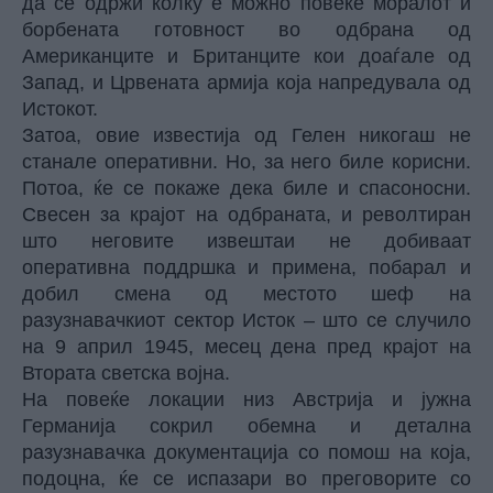
да се одржи колку е можно повеќе моралот и
борбената готовност во одбрана од
Американците и Британците кои доаѓале од
Запад, и Црвената армија која напредувала од
Истокот.
Затоа, овие известија од Гелен никогаш не
станале оперативни. Но, за него биле корисни.
Потоа, ќе се покаже дека биле и спасоносни.
Свесен за крајот на одбраната, и револтиран
што неговите извештаи не добиваат
оперативна поддршка и примена, побарал и
добил смена од местото шеф на
разузнавачкиот сектор Исток – што се случило
на 9 април 1945, месец дена пред крајот на
Втората светска војна.
На повеќе локации низ Австрија и јужна
Германија сокрил обемна и детална
разузнавачка документација со помош на која,
подоцна, ќе се испазари во преговорите со