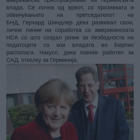
американско прислушкување на германската
влада. Се почна од врвот, со прозивката и
обвинувањето на претседателот на
БНД, Герхард Шиндлер дека развивал свои,
лични линии на соработка со американската
НСА со што создал ризик за безбедноста на
податоците со кои владата во Берлин
располага. Накусо, дека повеќе работел за
САД, отколку за Германија.