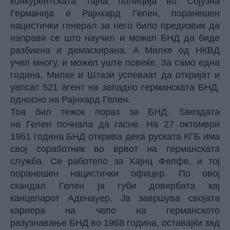
конкурентската тајна полиција во Сојузна
Германија е Рајнхард Гелен, поранешен
нацистички генерал за него било предизвик да
направи се што научил и можел БНД да биде
разбиена и демаскирана. А Милке од НКВД
учел многу, и можел уште повеќе. За само една
година, Милке и Штази успеваат да откријат и
уапсат 521 агент на западно германската БНД,
односно на Рајнхард Гелен.
Тоа бил тежок пораз за БНД. Ѕвездата
на Гелен почнала да гасне. На 27 октомври
1961 година БНД открива дека руската КГБ има
свој соработник во врвот на германската
служба. Се работело за Хајнц Фелфе, и тој
поранешен нацистички офицер. По овој
скандал Гелен ја губи довербата кај
канцеларот Аденауер. Ја завршува својата
кариера на чело на германското
разузнавање БНД во 1968 година, оставајќи зад