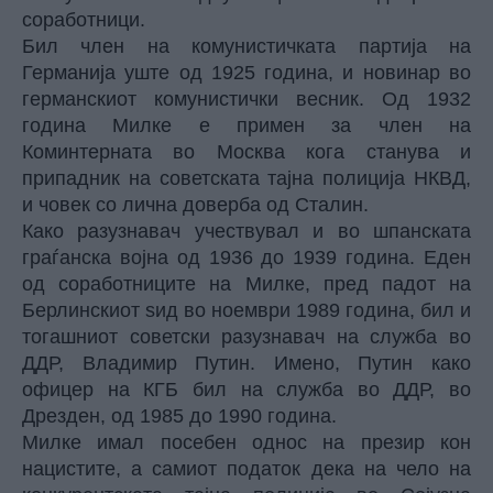
соработници.
Бил член на комунистичката партија на
Германија уште од 1925 година, и новинар во
германскиот комунистички весник. Од 1932
година Милке е примен за член на
Коминтерната во Москва кога станува и
припадник на советската тајна полиција НКВД,
и човек со лична доверба од Сталин.
Како разузнавач учествувал и во шпанската
граѓанска војна од 1936 до 1939 година. Еден
од соработниците на Милке, пред падот на
Берлинскиот ѕид во ноември 1989 година, бил и
тогашниот советски разузнавач на служба во
ДДР, Владимир Путин. Имено, Путин како
офицер на КГБ бил на служба во ДДР, во
Дрезден, од 1985 до 1990 година.
Милке имал посебен однос на презир кон
нацистите, а самиот податок дека на чело на