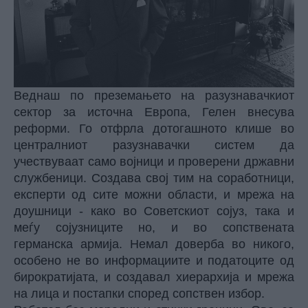
Веднаш по преземањето на разузнавачкиот
сектор за источна Европа, Гелен внесува
реформи. Го отфрла дотогашното клише во
централниот разузнавачки систем да
учествуваат само војници и проверени државни
службеници. Создава свој тим на соработници,
експерти од сите можни области, и мрежа на
доушници - како во Советскиот сојуз, така и
меѓу сојузниците но, и во сопствената
германска армија. Немал доверба во никого,
особено не во информациите и податоците од
бирократијата, и создавал хиерархија и мрежа
на лица и постапки според сопствен избор.