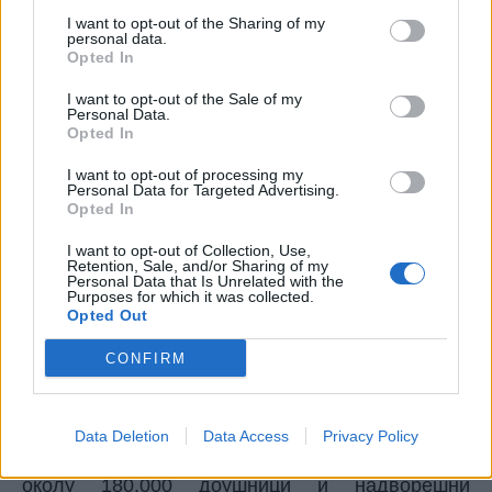
нацистички воени злосторници со досиеја за
I want to opt-out of the Sharing of my
обвинување".
personal data.
Opted In
Во април 1956 година, со закон, Организацијата
Гелен станува Сојузна разузнавачка служба
I want to opt-out of the Sale of my
(Bundesnachrichtendienst), подоцна и кај нас
Personal Data.
Opted In
позната како БНД. Паралелно со ова, Источна
Германија (ДДР) која е дел од сојузот на
I want to opt-out of processing my
Personal Data for Targeted Advertising.
Москва, во февруари 1950 година основа своја
Opted In
разузнавачка служба, Штази.
На чело на оваа служба се поставени кадри
I want to opt-out of Collection, Use,
Retention, Sale, and/or Sharing of my
школувани од НКВД во Москва: Ернест
Personal Data that Is Unrelated with the
Purposes for which it was collected.
Фолфебер ( 1953-1957) и Ерих Милке кој
Opted Out
раководел со Штази од 1957-1989. Ерих
Милке бил врвен разузнавач, министер за
CONFIRM
државна безбедност на ДДР и шеф со најдолг
мандат на чело на тајната полиција Штази која,
во годините на својот врв, имала 97.000
Data Deletion
Data Access
Privacy Policy
припадници во држава од 17 милиони жители, и
околу 180.000 доушници и надворешни