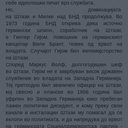
себе идеолошки печат врз службата.
Но, доминацијатa
на Штази и Милке над БНД продолжува. Во
1973 година БНД открива дека источно
германски шпион, соработник на Штази,
е Гинтер Гијом, помошник на германскиот
канцелар Вили Брант. Човек од врвот на
владата. Случајот Гијом бил велемајсторство
на Штази.
Според Маркус Волф, долгогодишен шеф
во Штази, Гијом не е заврбуван висок државен
службеник во владата на Западна Германија.
Тој претходно бил званичен офицер на Штази,
кој свесно и плански во 1956 година бил
уфрлен во Западна Германија како пребеган
лажен политички дисидент, и кому преку свои
канали и инсталации Штази му помагал да се
вклопи во политиката, и да напредува до врвот
на германската Социјалдемократска партија -