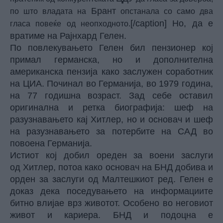
Брант
по што владата на
опстанала со само два
[/caption] Но, да е
гласа повеќе од неопходното.
вратиме на Рајнхард Гелен.
По повлекувањето Гелен бил пензионер кој
примал германска, но и дополнителна
американска пензија како заслужен соработник
на ЦИА. Починал во Германија, во 1979 година,
на 77 годишна возраст. Зад себе оставил
оригинална и ретка биографија: шеф на
разузнавањето кај Хитлер, но и основач и шеф
на разузнавањето за потербите на САД во
повоена Германија.
Истиот кој добил ореден за воени заслуги
од Хитлер, потоа како основач на БНД добива и
орден за заслуги од Малтешкиот ред. Гелен е
доказ дека поседувањето на информациите
битно влијае врз животот. Особено во неговиот
живот и кариера. БНД и подоцна е