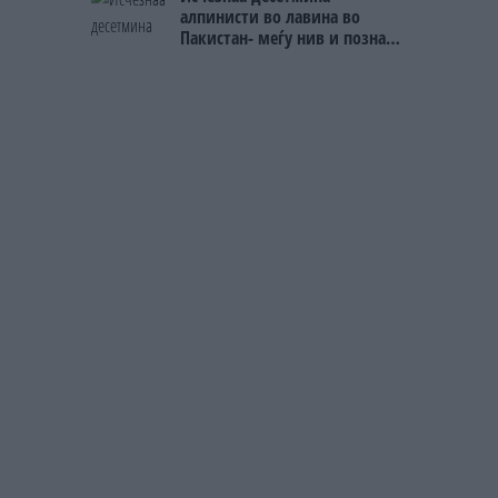
алпинисти во лавина во
Пакистан- меѓу нив и познат
Непалец