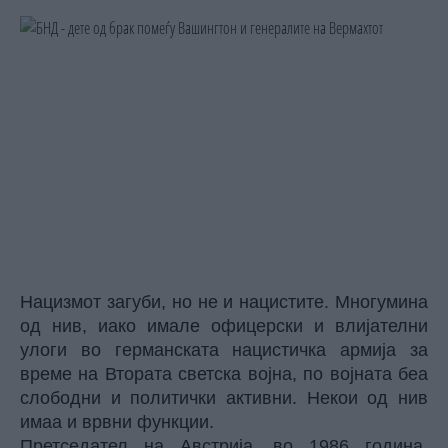
Нацизмот загуби, но не и нацистите. Многумина
од нив, иако имале офицерски и влијателни
улоги во германската нацистичка армија за
време на Втората светска војна, по војната бea
слободни и политички активни. Некои од нив
имаа и врвни функции.
Претседател на Австрија, во 1986 година,