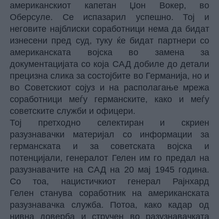
американскиот капетан Џон Вокер, во
Оберсуле. Се испазарил успешно. Тој и
неговите најблиски соработници нема да бидат
изнесени пред суд, туку ќе бидат партнери со
американската војска во замена за
документацијата со која САД добиле до детали
прецизна слика за состојбите во Германија, но и
во Советскиот сојуз и на располагање мрежа
соработници меѓу германските, како и меѓу
советските служби и офицери.
Тој претходно селектиран и скриен
разузнавачки материјал со информации за
германската и за советската војска и
потенцијали, генералот Гелен им го предал на
разузнавачите на САД на 20 мај 1945 година.
Со тоа, нацистичкиот генерал Рајнхард
Гелен станува соработник на американската
разузнавачка служба. Потоа, како кадар од
нивна доверба и стручен во разузнавачката