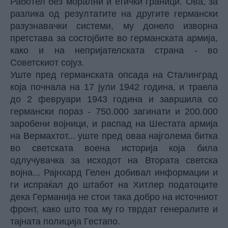
Работел без морални и етички граници. Ова, за
разлика од резултатите на другите германски
разузнавачки системи, му донело изворна
претстава за состојбите во германската армија,
како и на непријателската страна - во
Советскиот сојуз.
Уште пред германската опсада на Сталинград
која почнала на 17 јули 1942 година, и траела
до 2 февруари 1943 година и завршила со
германски пораз - 750.000 загинати и 200.000
заробени војници, и распад на Шестата армија
на Вермахтот... уште пред оваа најголема битка
во светската воена историја која била
одлучувачка за исходот на Втората светска
војна... Рајнхард Гелен добивал информации и
ги испраќал до штабот на Хитлер податоците
дека Германија не стои така добро на источниот
фронт, како што тоа му го тврдат генералите и
тајната полиција Гестапо.