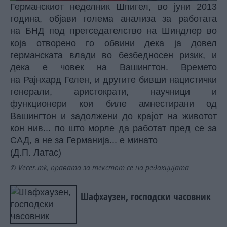
Германскиот неделник Шпигел, во јуни 2013
година, објави голема анализа за работата
на БНД под претседателство на Шиндлер во
која отворено го обвини дека ја довел
германската влади во безбедносен ризик, и
дека е човек на Вашингтон. Времето
на Рајнхард Гелен, и другите бивши нацистички
генерали, аристократи, научници и
функционери кои биле амнестирани од
Вашингтон и задолжени до крајот на животот
кон нив... по што морле да работат пред се за
САД, а не за Германија... е минато
(Д.П. Латас)
© Vecer.mk, правата за текстот се на редакцијата
Шафхаузен, господски часовник