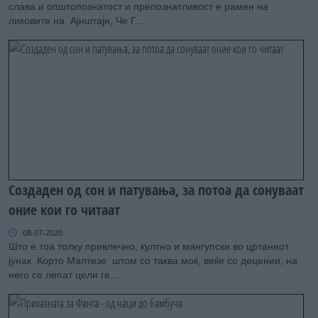
слава и општопознатост и препознатливост е рамен на
ликовите на Ајнштајн, Че Г...
Создаден од сон и патувања, за потоа да сонуваат
оние кои го читаат
08-07-2020
Што е тоа толку привлечно, култно и мангупски во цртаниот
јунак Корто Малтезе штом со таква моќ, веќе со децении, на
него се лепат цели ге...