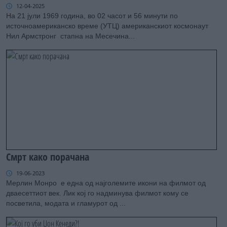
12-04-2025
На 21 јули 1969 година, во 02 часот и 56 минути по
источноамериканско време (УТЦ) американскиот космонаут
Нил Армстронг стапна на Месечина...
Смрт како порачана
19-06-2023
Мерлин Монро е една од најголемите икони на филмот од
дваесеттиот век. Лик кој го надминува филмот кому се
посветила, модата и гламурот од ...