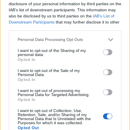
Милиони луѓе, особено од земјите кои не се богати,
disclosure of your personal information by third parties on the
посакуваат решение во еден миг, за се одеднаш – еден ден и
IAB’s list of downstream participants. This information may
кај нив да биде пронајдена наф...
also be disclosed by us to third parties on the
IAB’s List of
Downstream Participants
that may further disclose it to other
third parties.
Personal Data Processing Opt Outs
I want to opt-out of the Sharing of my
personal data.
Opted In
I want to opt-out of the Sale of my
Personal Data.
Opted In
Ако сакаш да победиш - не смееш да загубиш
I want to opt-out of processing my
10-10-2023
Personal Data for Targeted Advertising.
Ако човек каже дека црниот хумор и сарказмот на стрип
Opted In
серијата Алан Форд десетина години беа омилени кај
интелектуалците ќе каже вистина но, не сосема. Кога ќе се
I want to opt-out of Collection, Use,
Retention, Sale, and/or Sharing of my
посочи дека нешто е избор на интелектуалната елита тоа
Personal Data that Is Unrelated with the
асоцира на х...
Purposes for which it was collected.
Opted Out