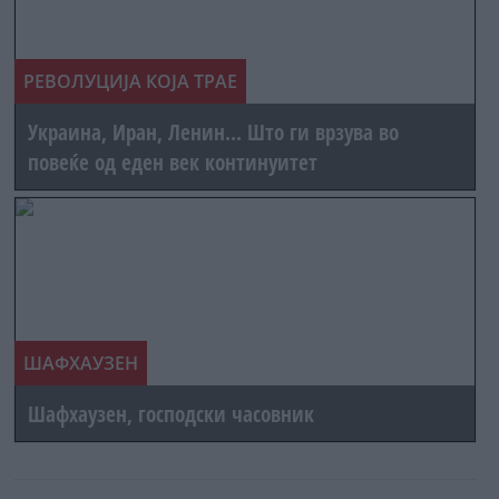
РЕВОЛУЦИЈА КОЈА ТРАЕ
Украина, Иран, Ленин... Што ги врзува во
повеќе од еден век континуитет
ШАФХАУЗЕН
Шафхаузен, господски часовник