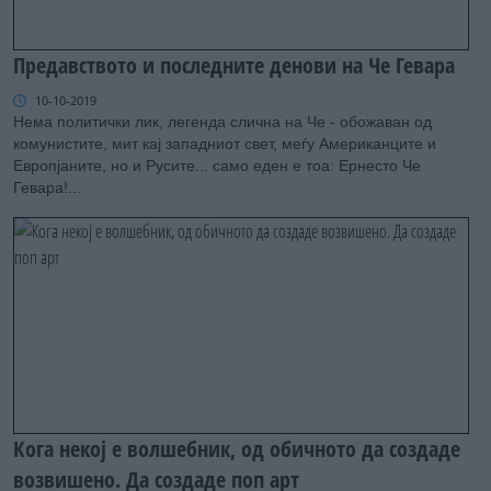
Предавството и последните денови на Че Гевара
10-10-2019
Нема политички лик, легенда слична на Че - обожаван од
комунистите, мит кај западниот свет, меѓу Американците и
Европјаните, но и Русите... само еден е тоа: Ернесто Че
Гевара!...
Кога некој е волшебник, од обичното да создаде
возвишено. Да создаде поп арт