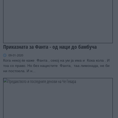
Приказната за Фанта - од наци до бамбуча
09-01-2020
Кога некој ќе каже Фанта , секој на ум ја има и Кока кола . И
тоа со право. Но без нацистите Фанта, таа лимoнада, не би
ни постоела. И н...