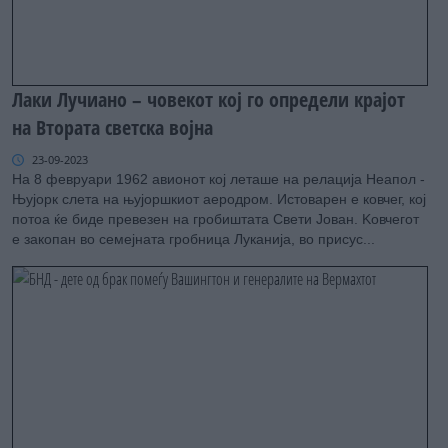
Лаки Лучиано – човекот кој го определи крајот
на Втората светска војна
23-09-2023
На 8 февруари 1962 авионот кој леташе на релација Неапол -
Њујорк слета на њујоршкиот аеродром. Истоварен е ковчег, кој
потоа ќе биде превезен на гробиштата Свети Јован. Kовчегот
е закопан во семејната гробница Луканија, во присус...