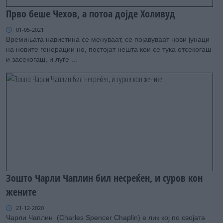
Прво беше Чехов, а потоа дојде Холивуд
01-05-2021
Времињата навистина се менуваат, се појавуваат нови јунаци
на новите генерации но, постојат нешта кои се тука отсекогаш
и засекогаш, и луѓе ...
Зошто Чарли Чаплин бил несреќен, и суров кон
жените
21-12-2020
Чарли Чаплин (Charles Spencer Chaplin) е лик кој по својата