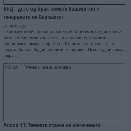
БНД - дете од брак помеѓу Вашингтон и
генералите на Вермахтот
08-07-2023
Нацизмот загуби, но не и нацистите. Многумина од нив, иако
имале офицерски и влијателни улоги во германската
нацистичка армија за време на Втората светска војна, по
војната бea слободни и политички активни. Некои од нив имаа
и врв...
Аполо 11: Темната страна на месечината