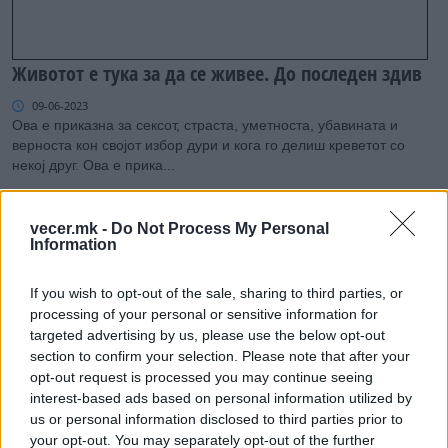
Животот е тука за да се живее. До последен здив
09-06-2023
Ова е приказна за сексот, страста, уметноста, убавината и
верноста кон својот избор дури и кога го делиш креветот со
некој друг. Ова е прика...
vecer.mk -
Do Not Process My Personal
Information
If you wish to opt-out of the sale, sharing to third parties, or
processing of your personal or sensitive information for
targeted advertising by us, please use the below opt-out
section to confirm your selection. Please note that after your
opt-out request is processed you may continue seeing
interest-based ads based on personal information utilized by
Нафтата владее: Од Рокфелер до ИСИС
us or personal information disclosed to third parties prior to
28-04-2023
your opt-out. You may separately opt-out of the further