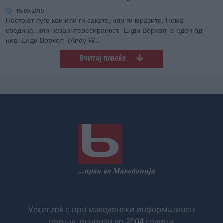
15-09-2019
Постојат луѓе кои или ги сакате, или ги мразите. Нема
средина, или незаинтересираност. Енди Ворхол е еден од
нив. Енди Ворхол (Andy W...
Вчитај повеќе
Vecer.mk е прв македонски информативен
портал, основан во 2004 година.