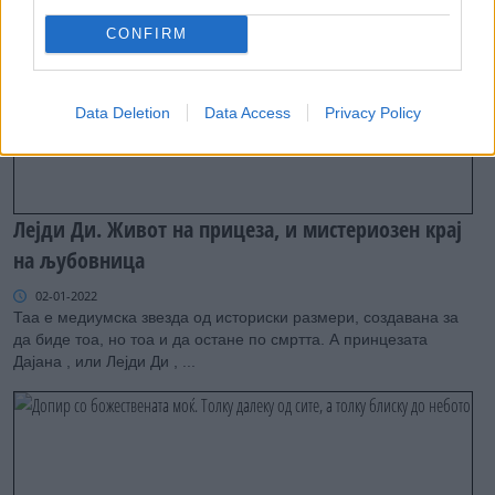
CONFIRM
Data Deletion
Data Access
Privacy Policy
Лејди Ди. Живот на прицеза, и мистериозен крај
на љубовница
02-01-2022
Таа е медиумска звезда од историски размери, создавана за
да биде тоа, но тоа и да остане по смртта. А принцезата
Дајана , или Лејди Ди , ...