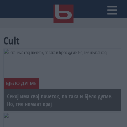
Cult
БЈЕЛО ДУГМЕ
Секој има свој почеток, па така и Бјело дугме.
Но, тие немаат крај