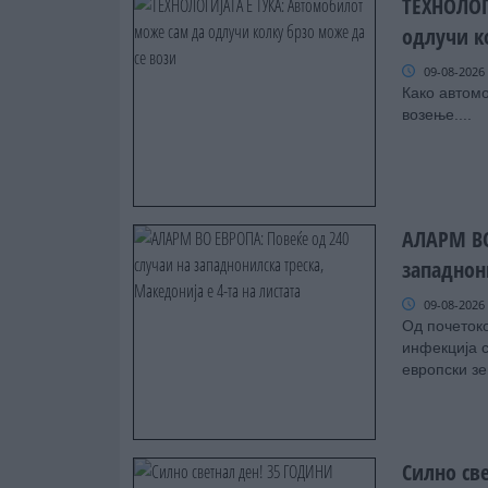
ТЕХНОЛОГ
одлучи к
09-08-2026
Како автом
возење....
АЛАРМ ВО
западнони
09-08-2026
Од почетоко
инфекција 
европски зем
Силно св