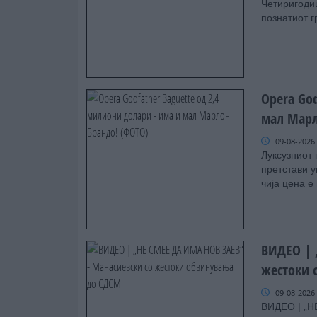
Четиригоди
познатиот г
Opera God
мал Марл
09-08-2026
Луксузниот 
претстави у
чија цена е
ВИДЕО | 
жестоки 
09-08-2026
ВИДЕО | „Н