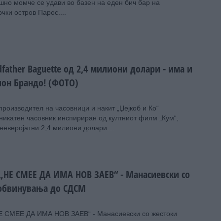
шно момче се удави во базен на еден бич бар на
рчки остров Парос....
father Baguette од 2,4 милиони долари - има и
он Брандо! (ФОТО)
производител на часовници и накит „Џејкоб и Ко“
никатен часовник инспириран од култниот филм „Кум“,
 неверојатни 2,4 милиони долари....
„НЕ СМЕЕ ДА ИМА НОВ ЗАЕВ“ - Манасиевски со
обвинувања до СДСМ
Е СМЕЕ ДА ИМА НОВ ЗАЕВ“ - Манасиевски со жестоки