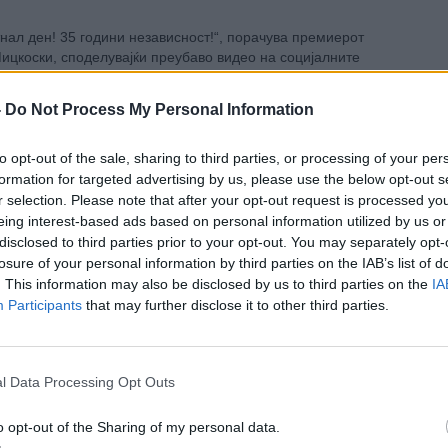
нал ден! 35 години независност!“, порачува премиерот
ицкоски, споделувајќи преубаво видео на социјалните
-
Do Not Process My Personal Information
to opt-out of the sale, sharing to third parties, or processing of your per
formation for targeted advertising by us, please use the below opt-out s
 ја погоди Кина: Властите преземаат мерки
r selection. Please note that after your opt-out request is processed y
eing interest-based ads based on personal information utilized by us or
disclosed to third parties prior to your opt-out. You may separately opt-
лфин се очекува да го погоди источниот брег на Кина во
losure of your personal information by third parties on the IAB’s list of
адне, со очекувани обилни дождови и ветрови, а
. This information may also be disclosed by us to third parties on the
IA
ето Јангшан во Шангај им нареди на повеќе од 500
Participants
that may further disclose it to other third parties.
се вратат во пристаништето, соопштија кинескит
l Data Processing Opt Outs
Е ДОЖИВЕАЛЕ „ЖАМЕ ВИ“? Чудниот феномен
o opt-out of the Sharing of my personal data.
ротивен на „дежа ви“