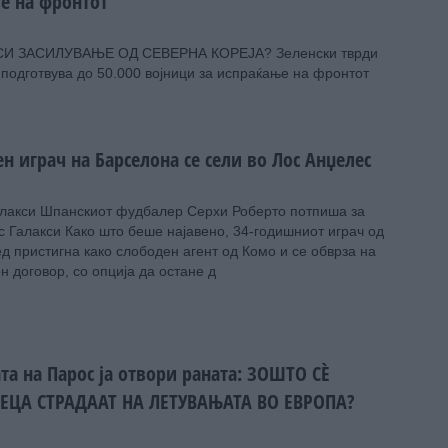
е на фронтот
И ЗАСИЛУВАЊЕ ОД СЕВЕРНА КОРЕЈА? Зеленски тврди
 подготвува до 50.000 војници за испраќање на фронтот
н играч на Барселона се сели во Лос Анџелес
алакси Шпанскиот фудбалер Серхи Роберто потпиша за
 Галакси Како што беше најавено, 34-годишниот играч од
д пристигна како слободен агент од Комо и се обврза на
 договор, со опција да остане д
та на Парос ја отвори раната: ЗОШТО СÈ
ЕЦА СТРАДААТ НА ЛЕТУВАЊАТА ВО ЕВРОПА?