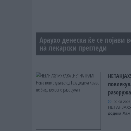
Араухо денеска ќе се појави 
на лекарски прегледи
НЕТАНЈАХ
повлекув
разоруж
09-08-2026
НЕТАНЈАХУ 
додека Хам