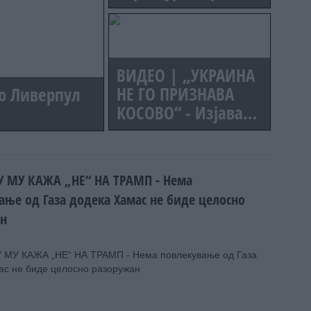
туристи, повредени
и деца
ВИДЕО | „УКРАИНА
НЕ ГО ПРИЗНАВА
во Ливерпул
КОСОВО“ - Изјавата
на Зеленски ја
налути Приштина,
симнато
У МУ КАЖА „НЕ“ НА ТРАМП - Нема
украинското знаме
ање од Газа додека Хамас не биде целосно
ан
МУ КАЖА „НЕ“ НА ТРАМП - Нема повлекување од Газа
ас не биде целосно разоружан