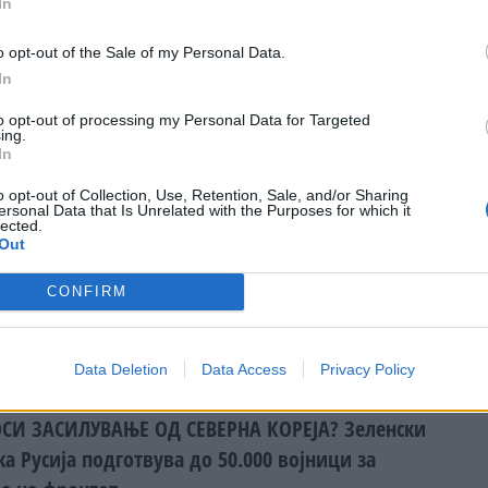
In
 своето име на лист хартија. Потоа напишете го повторно.
o opt-out of the Sale of my Personal Data.
аш, и така десетина, дваесет или триесет пати со ред,
In
 побрзо. Некаде на половина од списокот постои голема
 да се случи нешто необично....
to opt-out of processing my Personal Data for Targeted
ing.
In
купацијата на запуштениот имот на
o opt-out of Collection, Use, Retention, Sale, and/or Sharing
ersonal Data that Is Unrelated with the Purposes for which it
ја во Цирих
lected.
Out
а адреса Ајдамштрасе 33 во циришката населба Хотинген
CONFIRM
Генерален конзулат на Југославија. Со распределбата на
поранешната СФРЈ, ѝ припадна на Македонија. Но, куќата
иста состојба....
Data Deletion
Data Access
Privacy Policy
СИ ЗАСИЛУВАЊЕ ОД СЕВЕРНА КОРЕЈА? Зеленски
а Русија подготвува до 50.000 војници за