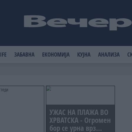
IFE
ЗАБАВНА
ЕКОНОМИЈА
КУЈНА
АНАЛИЗА
С
УЖАС НА ПЛАЖА ВО
ХРВАТСКА - Огромен
бор се урна врз