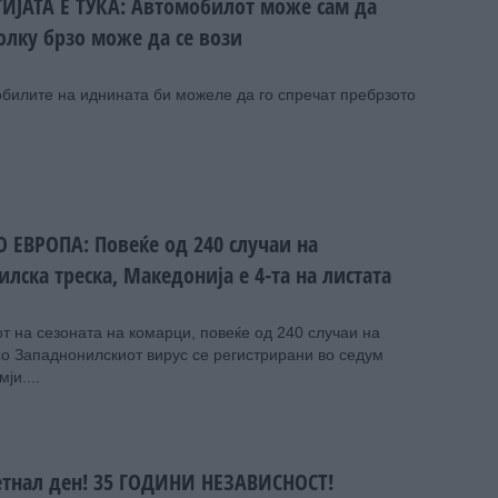
ИЈАТА Е ТУКА: Автомобилот може сам да
олку брзо може да се вози
обилите на иднината би можеле да го спречат пребрзото
 ЕВРОПА: Повеќе од 240 случаи на
лска треска, Македонија е 4-та на листата
т на сезоната на комарци, повеќе од 240 случаи на
со Западнонилскиот вирус се регистрирани во седум
ји....
етнал ден! 35 ГОДИНИ НЕЗАВИСНОСТ!