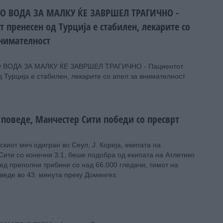
О ВОДА ЗА МАЛКУ ЌЕ ЗАВРШЕЛ ТРАГИЧНО -
 пренесен од Турција е стабилен, лекарите со
внимателност
 ВОДА ЗА МАЛКУ ЌЕ ЗАВРШЕЛ ТРАГИЧНО - Пациентот
 Турција е стабилен, лекарите со апел за внимателност
 поведе, Манчестер Сити победи со пресврт
скиот меч одигран во Сеул, Ј. Кореја, екипата на
ити со конечни 3:1, беше подобра од екипата на Атлетико
д преполни трибини со над 66.000 гледачи, тимот на
веде во 43. минута преку Домингез.