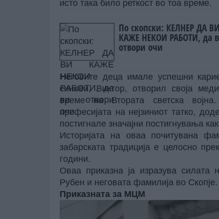
исто така било реткост во тоа време.
По скопски: КЕЛНЕР ДА В
КАЖЕ НЕКОИ РАБОТИ, да 
отвори очи
Неговите деца имале успешни карие
синови, Виктор, отворил своја мед
време на Втората светска војна.
професијата на нејзиниот татко, дод
постигнале значајни постигнувања как
Историјата на оваа почитувана фам
забарската традиција е целосно пр
години.
Оваа приказна ја изразува силата 
Рубен и неговата фамилија во Скопје.
Приказната за МЦМ