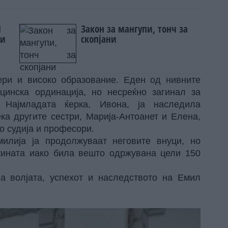
И
Закон за мангупи, тонч за
ви
скопјани
ри и високо образование. Еден од нивните
ицинска ординација, но несреќно загинал за
 Најмладата ќерка, Ивона, ја наследила
ека другите сестри, Марија-Антоанет и Елена,
о судија и професори.
илија ја продолжуваат неговите внуци, но
екината иако била вешто одржувана цели 150
на волјата, успехот и наследството на Емил