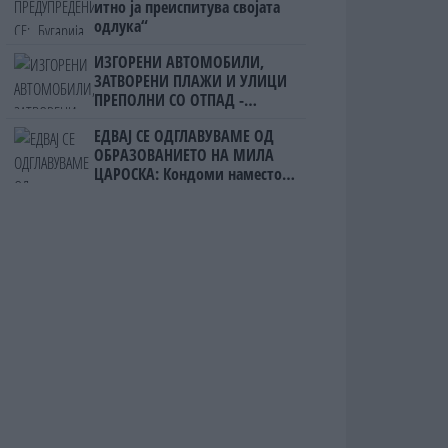
итно ја преиспитува својата
одлука“
ИЗГОРЕНИ АВТОМОБИЛИ,
ЗАТВОРЕНИ ПЛАЖИ И УЛИЦИ
ПРЕПОЛНИ СО ОТПАД -
Фнидек во хаос по
ЕДВАЈ СЕ ОДГЛАВУВАМЕ ОД
мигрантскиот бран кон Сеута
ОБРАЗОВАНИЕТО НА МИЛА
ЦАРОСКА: Кондоми наместо
книги