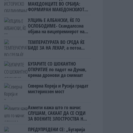
МАКЕДОНЦИТЕ ВО СРБИЈА:
ФОРМИРАН МАКЕДОНСКИОТ
НАЦИОНАЛЕН СОЈУЗ
УЛЦИЊ Е АЛБАНСКИ, ЌЕ ГО
ОСЛОБОДИМЕ- Скандалозна
објава на вицепремиерот на
Црна Гора
ТЕМПЕРАТУРАТА ВО СРЕДА ЌЕ
БИДЕ ЗА НА ЛЕКАР, а потоа...
БУГАРИТЕ СО ШОКАНТНО
ОТКРИТИЕ по падот на Дунав,
кренаа дронови да снимаат
Северна Кореја и Русија градат
мистериозен мост
Ахмети кажа што го мачи:
СЛУШАМ, САКААТ ДА СЕ СУДИ
ЗА ВОЕНИТЕ ЗЛОСТРОСТВА НА
УЧК...
ПРЕДУПРЕДЕНИ СЕ: „Бугарија