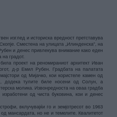
твен изглед и историска вредност претставува
Скопје. Сместена на улицата „Илинденска”, на
 Рубен и денес привлекува внимание како еден
 на градот.
 била проект на реномираниот архитект Иван
огот, д-р Емил Рубен. Градбата на палатата
мајстори од Мијачко, кои користеле камен од
е, додека тулите биле носени од Солун, а
стерска молика. Извонредноста на оваа градба
, изработени од чиста буковина, кои и денес
трофи, вклучувајќи го и земјотресот во 1963
 од мансардата, но не и темелите. Квалитетот