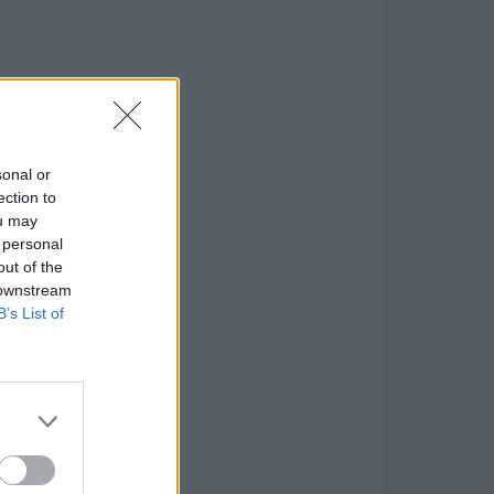
sonal or
ection to
ou may
 personal
out of the
 downstream
B’s List of