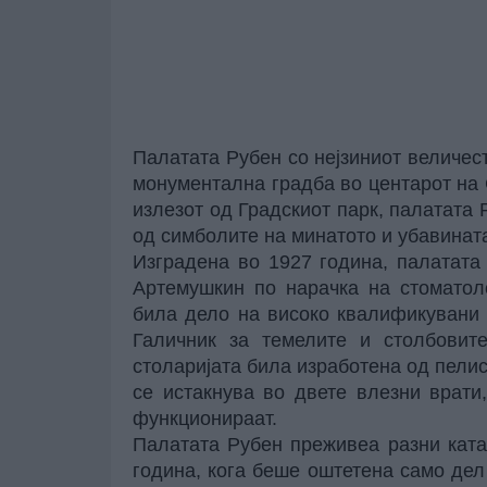
Палатата Рубен со нејзиниот величес
монументална градба во центарот на 
излезот од Градскиот парк, палатата
од симболите на минатото и убавината
Изградена во 1927 година, палатата
Артемушкин по нарачка на стоматол
била дело на високо квалификувани 
Галичник за темелите и столбовит
столаријата била изработена од пели
се истакнува во двете влезни врати
функционираат.
Палатата Рубен преживеа разни катас
година, кога беше оштетена само дел