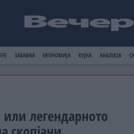
IFE
ЗАБАВНА
ЕКОНОМИЈА
КУЈНА
АНАЛИЗА
С
, или легендарното
а скопјани