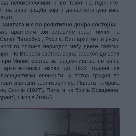
наа непоколебливи и во текот на годините,
т на оваа градба која и денес останува како
адот.
а заштита и е во релативно добра состојба.
те архитекти кои оставиле траен белег на
Санкт Петербург, Русија. Бил архитект и руски
јност го опфаќа периодот меѓу двете светски
иро. По Втората светска војна работел до 1978
 при Министерство за градежништво, потоа се
т архитектонски израз до 1932 година се
ласицистички елементи, а потоа градел во
гови значајни реализации се: Палата на браќа
н, Скопје (1927), Палата на браќа Бојаџиеви,
дран“), Скопје (1937)