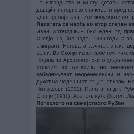
на изградбата и многу детали оста
давајќи историско значење и вреднос
еден од најзначајните монументи во гр
Палатата се наоѓа во втор степен н
Иван Артемушкин бил еден од први
Скопје. Тој бил роден 1886 година во 
емигрант. Неговата архитектонска де
војни. Во Скопје имал свое техничко б
година во Архитектонското одделение
отселил во Бугарија. Во неговио
забалежуваат неоренесансни и неок
духот на модерниот рационализам. Не
Читкушеви (1931), Палата на д-р Рубе
Скопје (1931), Арапска куќа (Хотел „Ја
Потеклото на семејството Рубен