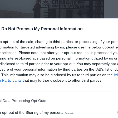
-
Do Not Process My Personal Information
to opt-out of the sale, sharing to third parties, or processing of your per
formation for targeted advertising by us, please use the below opt-out s
r selection. Please note that after your opt-out request is processed y
eing interest-based ads based on personal information utilized by us or
disclosed to third parties prior to your opt-out. You may separately opt-
losure of your personal information by third parties on the IAB’s list of
. This information may also be disclosed by us to third parties on the
IA
Participants
that may further disclose it to other third parties.
убен го прикажува нивното потекло и богатата
l Data Processing Opt Outs
ијата потекнува од Тулуз, Франција, каде биле
во Истанбул пред крајот на 18 век. Откако се
o opt-out of the Sharing of my personal data.
 издвоил Виктор Рубен, кој станал и дворски