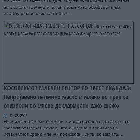
технолошки сектори за да ги задржи иновациите и капиталот
во рамките на Унијата, а капиталот ќе го обезбедат низа
институционални инвеститори....
КОСОВСКИОТ МЛЕЧЕН СЕКТОР ГО ТРЕСЕ СКАНДАЛ:
Непријавено палмино масло и млеко во прав се
откриени во млеко декларирано како свежо
04-08-2026
Непријавено палмино масло и млеко во прав се откриени во
косовскиот млечен сектор, што директно имплицира на
истакнатиот бренд млечни производи „Вита“ во земјата....