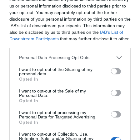
us or personal information disclosed to third parties prior to
your opt-out. You may separately opt-out of the further
СКАНДАЛ СО СУБВЕНЦИИТЕ - Овци фантоми,
disclosure of your personal information by third parties on the
нереален тутун и „чудотворни“ крави
IAB’s list of downstream participants. This information may
also be disclosed by us to third parties on the
IAB’s List of
05-08-2026
Downstream Participants
that may further disclose it to other
- Апликациите што ги поднесуваат земјоделците во Агенцијата
third parties.
за финансиска поддршка преку нашите подрачни единици
содржат податоци од аспект на површини што се запишани
Personal Data Processing Opt Outs
како земјоделско стопанство или индивидуален земјоделец и
производство што го пријавуваат. Ние во програмите и
I want to opt-out of the Sharing of my
уредбите имаме максимални или минимални површини,
personal data.
односно приноси на одредена култура. И сега што ни се
Opted In
случува? Кога вршиме контрола, еве конкретно ка...
I want to opt-out of the Sale of my
Personal Data.
Opted In
I want to opt-out of processing my
Personal Data for Targeted Advertising.
Opted In
I want to opt-out of Collection, Use,
Retention, Sale, and/or Sharing of my