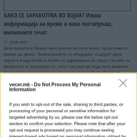
КАКО СЕ ЗАРАБОТУВА ВО ВОЈНА? Имаш
информација на време и вака постапуваш,
милионите течат
05-08-2026
Дека војната е бизнис има докази во сите војни, од античкото
време до денес. Бизнисмените го убедуваат надорот дека
војната е идологија и борба за одржување на својот систем на
вредности и териорија но, сето тоа паѓа во вода кога моќните
ќе насетат дека од војната може да се заработи. И тоа на
разни начини.
vecer.mk -
Do Not Process My Personal
Information
If you wish to opt-out of the sale, sharing to third parties, or
processing of your personal or sensitive information for
targeted advertising by us, please use the below opt-out
section to confirm your selection. Please note that after your
opt-out request is processed you may continue seeing
interest-based ads based on personal information utilized by