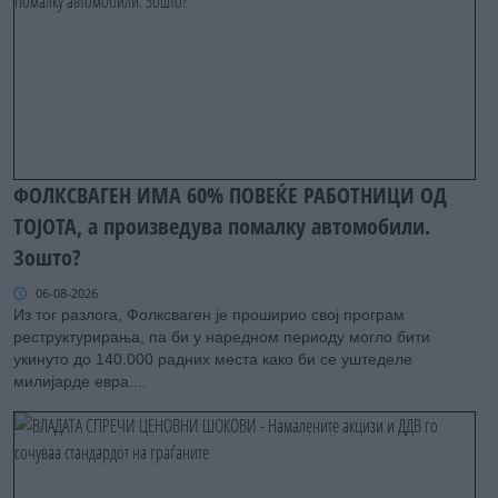
ФОЛКСВАГЕН ИМА 60% ПОВЕЌЕ РАБОТНИЦИ ОД
ТОЈОТА, а произведува помалку автомобили.
Зошто?
06-08-2026
Из тог разлога, Фолксваген је проширио свој програм
реструктурирања, па би у наредном периоду могло бити
укинуто до 140.000 радних места како би се уштеделе
милијарде евра....