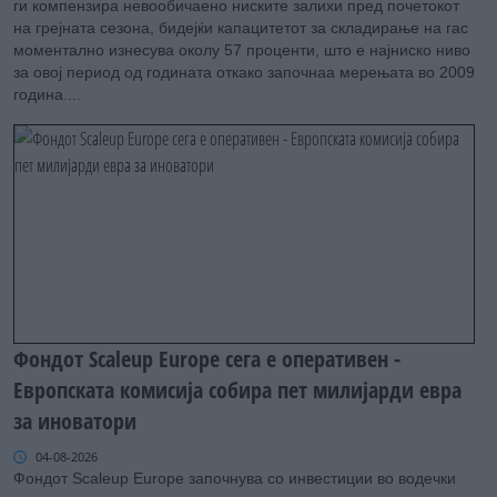
ги компензира невообичаено ниските залихи пред почетокот
на грејната сезона, бидејќи капацитетот за складирање на гас
моментално изнесува околу 57 проценти, што е најниско ниво
за овој период од годината откако започнаа мерењата во 2009
година....
Фондот Scaleup Europe сега е оперативен -
Европската комисија собира пет милијарди евра
за иноватори
04-08-2026
Фондот Scaleup Europe започнува со инвестиции во водечки