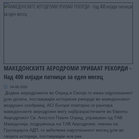
МАКЕДОНСКИТЕ АЕРОДРОМИ УРИВААТ РЕКОРДИ -
Над 400 илјади патници за еден месец
04-08-2026
Додека аеродромите во Охрид и Скопје го имаа најуспешниот
јули досега, поставувајќи историски рекорди во македонскиот
воздушен сообраќај, ACI Europe повторно ги рангира
македонските аеродроми меѓу најбрзорастечките во Европа.
Аеродромот Св. Апостол Павле Охрид, управуван од ТАВ
Македонија, подружница на ТАВ Аеродроми, членка на
Групацијата АДП, го забележа најуспешниот месец јули во
својата историја, поставувајќи нов рек...