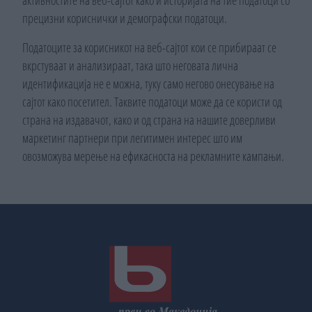
активностите на веб-сајтот како и историјата на тие податоци со
прецизни кориснички и демографски податоци.
Податоците за корисникот на веб-сајтот кои се прибираат се
вкрстуваат и анализираат, така што неговата лична
идентификација не е можна, туку само негово онесување на
сајтот како посетител. Таквите податоци може да се користи од
страна на издавачот, како и од страна на нашите доверливи
маркетинг партнери при легитимен интерес што им
овозможува мерење на ефикасноста на рекламните кампањи.