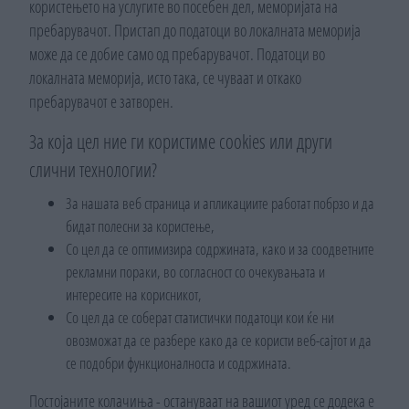
користењето на услугите во посебен дел, меморијата на
пребарувачот. Пристап до податоци во локалната меморија
може да се добие само од пребарувачот. Податоци во
локалната меморија, исто така, се чуваат и откако
пребарувачот е затворен.
За која цел ние ги користиме cookies или други
слични технологии?
За нашата веб страница и апликациите работат побрзо и да
бидат полесни за користење,
Со цел да се оптимизира содржината, како и за соодветните
рекламни пораки, во согласност со очекувањата и
интересите на корисникот,
Со цел да се соберат статистички податоци кои ќе ни
овозможат да се разбере како да се користи веб-сајтот и да
се подобри функционалноста и содржината.
Постојаните колачиња - остануваат на вашиот уред се додека е