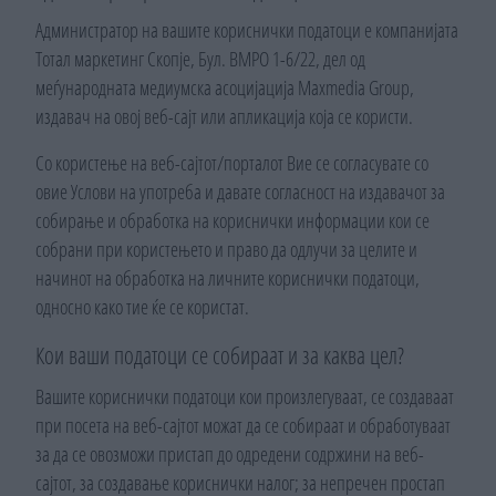
Администратор на вашите кориснички податоци е компанијата
Тотал маркетинг Скопје, Бул. ВМРО 1-6/22, дел од
меѓународната медиумска асоцијација Maxmedia Group,
издавач на овој веб-сајт или апликација која се користи.
Со користење на веб-сајтот/порталот Вие се согласувате со
овие Услови на употреба и давате согласност на издавачот за
собирање и обработка на кориснички информации кои се
собрани при користењето и право да одлучи за целите и
начинот на обработка на личните кориснички податоци,
односно како тие ќе се користат.
Кои ваши податоци се собираат и за каква цел?
Вашите кориснички податоци кои произлегуваат, се создаваат
при посета на веб-сајтот можат да се собираат и обработуваат
за да се овозможи пристап до одредени содржини на веб-
сајтот, за создавање кориснички налог; за непречен простап