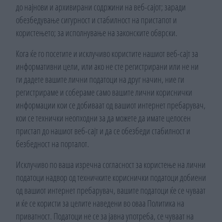
до најнови и архивирани содржини на веб-сајот; заради
обезбедување сигурност и стабилност на пристапот и
користењето; за исполнување на законските обврски.
Кога ќе го посетите и исклучиво користите нашиот веб-сајт за
информативни цели, или ако не сте регистрирани или не ни
ги дадете вашите лични податоци на друг начин, ние ги
регистрираме и собераме само вашите лични кориснички
информации кои се добиваат од вашиот интернет пребарувач,
кои се технички неопходни за да можете да имате целосен
пристап до нашиот веб-сајт и да се обезбеди стабилност и
безбедност на порталот.
Исклучиво по ваша изречна согласност за користење на лични
податоци надвор од техничките кориснички податоци добиени
од вашиот интернет пребарувач, вашите податоци ќе се чуваат
и ќе се користи за целите наведени во оваа Политика на
приватност. Податоци не се за јавна употреба, се чуваат на