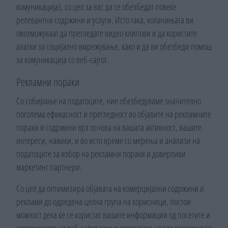
комуникација), со цел за вас да се обезбедат повеќе
релевантни содржини и услуги. Исто така, колачињата ви
овозможуваат да прегледате видео клипови и да користите
алатки за социјално вмрежување, како и да ви обезбеди помош
за комуникација со веб-сајтот.
Рекламни пораки
Со собирање на податоците, ние обезбедуваме значително
поголема ефикасност и прегледност во објавите на рекламните
пораки и содржини врз основа на вашата активност, вашите
интереси, навики, и во исто време со мерења и анализи на
податоците за избор на рекламни пораки и доверливи
маркетинг партнери.
Со цел да оптимизира објавата на комерцијални содржини и
реклами до одредена целна група на корисници, постои
можност дека ќе се користат вашите информации од посетите и