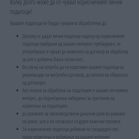
Колку долго може да се чуваат корисничките лични
податоци?
Вашите податоци ќе бидат чувани и обработени до:
Доколку се дадат лични податоци надвор од корисничките
податоци прибрани од вашиот интернет пребарувач, се
употребуваат и чуваат до моментот на договор за обработка
за што е добиена Ваша согласност,
Во случај на потреба да ги користиме вашите податоци за
реализација на меѓусебен договор, до истекот на обврската
од договорот
Ако основа за обработка на податоците е нашиот легитимен
интерес, до поднесување набарање за престанок на
користење на податоците,
до роковите за сметководствени даночни цели во рамките
на рокот, што е во согласност со други важечки прописи.
За корисничките податоци добиени по стандарден пат,
преку користење и добивање од вашиот интернет