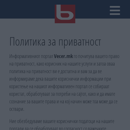
Политика за приватност
Информативниот портал
Vecer.mk
го почитува вашето право
на приватност, како корисник на нашите услуги и затоа оваа
политика на приватност ви е достапна и вам за да ве
информираме дека вашите кориснички информации при
користење на нашиот информативен портал се собираат
користат, обработуваат за потреби на сајтот, како и да имате
сознание за вашите права и на кој начин може тоа може да се
оствари.
Ние обезбедуваме вашите кориснички податоци на нашите
портали да се обработуваат во согласност со важечките