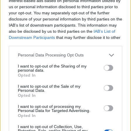
interest-based ads based on personal information utilized by
Вашите кориснчки податоци може да бидат споделени со други
us or personal information disclosed to third parties prior to
деловни субјекти овластени за обработка на податоци врз
your opt-out. You may separately opt-out of the further
disclosure of your personal information by third parties on the
основа на важечките закони на Република Македонија. Во
IAB’s list of downstream participants. This information may
согласност со одредбите од Општата регулатива за заштита на
also be disclosed by us to third parties on the
IAB’s List of
личните податоци (Европскиот парламент и Регулативата (ЕУ
Downstream Participants
that may further disclose it to other
Советот) 2016/679, кој се применува од 2018/05/25. Години)
third parties.
како и Законот за заштита на лични податоци на Република
Personal Data Processing Opt Outs
Македонија.
I want to opt-out of the Sharing of my
Споделување на податоци надвор од ЕЕА
personal data.
Opted In
Нашите доверливи партнери се регистрирани воглавно во
I want to opt-out of the Sale of my
земјите на Европската економска област (ЕЕА) или во
Personal Data.
Opted In
Швајцарија, односно во земји кои ги исполнуваат соодветното
ниво за заштита на личноста на податоци.
I want to opt-out of processing my
Personal Data for Targeted Advertising.
Opted In
Некои од нашите доверливи партнери, на пример Google и
Facebook, се надвор од ЕЕА. Во однос на пренесување на
I want to opt-out of Collection, Use,
Retention, Sale, and/or Sharing of my