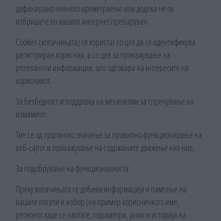
дефинирано нивното времетраење или додека не ги
избришете во вашиот интернет пребарувач.
Cookies (колачињата) се користат со цел да се идентификува
регистриран корисник, а со цел за прикажување на
релевантни информации, што одговара на интересите на
корисникот.
За безбедност и поддршка на механизми за спречување на
измамите:
Тие се од суштинско значење за правилно функционирање на
веб-сајтот и прикажување на содржините движење низ нив.
За подобрување на функционалноста:
Преку колачињата се добива информација и памтење на
вашите посети и избор (на пример корисничкото име,
регионот каде се наоѓате, параметри, јазик и историја на