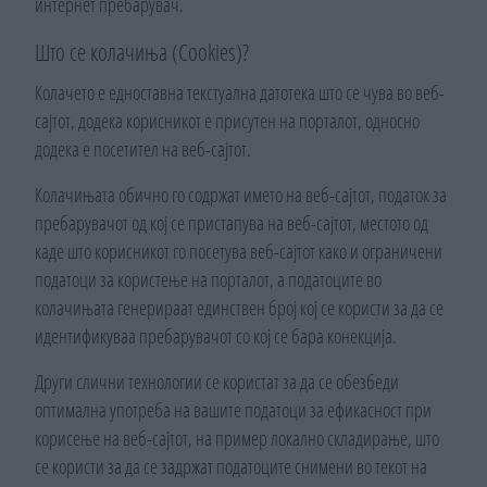
интернет пребарувач.
Што се колачиња (Cookies)?
Колачето е едноставна текстуална датотека што се чува во веб-
сајтот, додека корисникот е присутен на порталот, односно
додека е посетител на веб-сајтот.
Колачињата обично го содржат името на веб-сајтот, податок за
пребарувачот од кој се пристапува на веб-сајтот, местото од
каде што корисникот го посетува веб-сајтот како и ограничени
податоци за користење на порталот, а податоците во
колачињата генерираат единствен број кој се користи за да се
идентификуваа пребарувачот со кој се бара конекција.
Други слични технологии се користат за да се обезбеди
оптимална употреба на вашите податоци за ефикасност при
корисење на веб-сајтот, на пример локално складирање, што
се користи за да се задржат податоците снимени во текот на