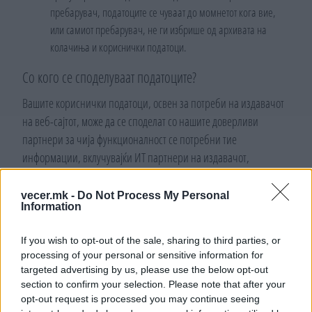
пребарувач, податоците се чуваат до момнетот кога вие,
или самиот пребарувач, не ги избрише од архивата на
колачиња и кориснички податоци.
Со кого се споделуваат податоците?
Вашите кориснички податоци, освен за потреби на издавачот
на веб-сајтот, може да се споделат со нашите доверливи
партнери за чија функционалност се потребни тие
информации, вклучувајќи ИТ партнери на издавачот,
маркетинг агенции, како и други релевантни партнери во
процесот на работа на издавачот и веб-сајтот.
vecer.mk -
Do Not Process My Personal
Information
Во случај на споделување на корисничките податоци, нашите
доверливи партнери имаат обврска за тајност и безбедност на
If you wish to opt-out of the sale, sharing to third parties, or
processing of your personal or sensitive information for
податоците што се спроведува со нивно почитување на
targeted advertising by us, please use the below opt-out
соодветни мерки и прописи за да се обезбеди заштита на
section to confirm your selection. Please note that after your
корисничките лични податоци.
opt-out request is processed you may continue seeing