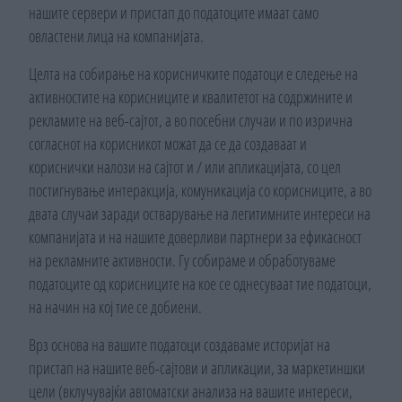
нашите сервери и пристап до податоците имаат само
овластени лица на компанијата.
Целта на собирање на корисничките податоци е следење на
активностите на корисниците и квалитетот на содржините и
рекламите на веб-сајтот, а во посебни случаи и по изрична
согласнот на корисникот можат да се да создаваат и
кориснички налози на сајтот и / или апликацијата, со цел
постигнување интеракција, комуникација со корисниците, а во
двата случаи заради остварување на легитимните интереси на
компанијата и на нашите доверливи партнери за ефикасност
на рекламните активности. Гу собираме и обработуваме
податоците од корисниците на кое се однесуваат тие податоци,
на начин на кој тие се добиени.
Врз основа на вашите податоци создаваме историјат на
пристап на нашите веб-сајтови и апликации, за маркетиншки
цели (вклучувајќи автоматски анализа на вашите интереси,