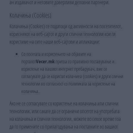
ан издавачот и неговите доверливи деловни партнери.
Колачиња (Cookies)
Колачиња (Cookies) се податоци од активности на посетителот,
корисникот на веб-сајтот и други слични технологии кои ги
користиме на сите наши веб-сајтови и апликации:
Со посетата и користењето на објавите на
порталот
Vecer.mk
притоа со правилно поставување и
користење на вашиот интернет пребарувач, вие се
согласувате да се користат колачиеа (cookies) и други слични
технологии во согласност со политиката за користење на
колачиња.
Ако не се согласувате со користење на колачиња или слични
технологии, или сакате да се ограничи опсегот на употребата
на колачиња и слични технологии, можете во секое време тоа
да го примените со прилагодувања на поставките во вашиот