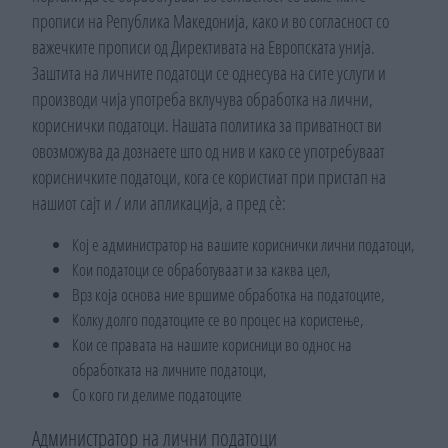
прописи на Република Македонија, како и во согласност со
важечките прописи од Директивата на Европската унија.
Заштита на личните податоци се однесува на сите услуги и
производи чија употреба вклучува обработка на лични,
кориснички податоци. Нашата политика за приватност ви
овозможува да дознаете што од нив и како се употребуваат
корисничките податоци, кога се користиат при пристап на
нашиот сајт и / или апликација, а пред сѐ:
Кој е администратор на вашите кориснички лични податоци,
Кои податоци се обработуваат и за каква цел,
Врз која основа ние вршиме обработка на податоците,
Колку долго податоците се во процес на користење,
Кои се правата на нашите корисници во однос на
обработката на личните податоци,
Со кого ги делиме податоците
Администратор на лични податоци