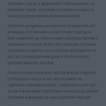
исклучиво со цел да се одржи квалитет и функционланост на
рекламните пораки), вклучувајќи поставување на cookies на
вашиот уред (види политика за колачиња/cookies).
Обоботката на податоци при кориситење на нашиот веб-сајт/
апликација, исто така важи и за корисничките податоци за
цели на маркетинг од страна на нашите доверливи партнери и
корисниците со пристап на веб-сајтот/апликцијта се согласни
со условите на користење, и се согласуваат дека издавачот на
веб-сајтот/апликацијата може да им ги отстапи на своите
доверливи маркетинг партнери.
Пописот на нашите доверливи партнери може да се види при
пребарување и читање на веб-сајтот во рамките на
содржините за рекламните објави. Со користење на веб-сајтот
за свои информтаивни потреби Вие се согласувате да добивате
и рекламни информации од нашите доверливи партнери.