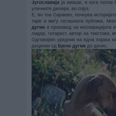
Југославија
ја имаше, и кога потоа 
уличните дилери, во сојуз.
Е, во тоа Сараево, почнува историјат
таре и меѓу сегашната публика. Мно
дугме
е производ на инспирацијата 
лидер, гитарист, автор на текстови, 
Одговорен уредник на една појава к
децении од
Бјело дугме
до денес.