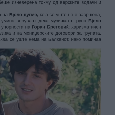
беше изневерена токму од верските водачи и
а на
Бјело дугме,
која сe уште не е завршена,
гумина веруваат дека музичката група
Бјело
и упорноста на
Горан Бреговиќ
: харизматичен
музика и на менаџерските договори за групата.
аква се уште нема на Балканот, иако поминаа