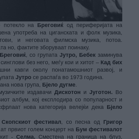
о потекло на
Бреговиќ
од периферијата на
шена употреба на циганската и фолк музика,
тови, и неговата филмска музика, потоа.
ата но, фактите зборуваат поинаку.
Бреговиќ
, со групата
Јутро, Бебек
заминува
 синглови без него, меѓу кои и хитот –
Кад бих
ни кавги околу понатамошниот развој, и
рупата
Јутро
се распаѓа во 1973 година.
рана нова група,
Бјело дугме
.
музичките издавачи
Дискотон
и
Југотон.
Во
виот албум, кој експлодира со популарност и
сфрлаат нова категорија велејќи дека
Бјело
а
Скопскиот фестивал
, со песна од
Григор
аат првиот голем концерт на
Бум фестивалот
 хит -
Селма.
Сместена на граница на блуз,