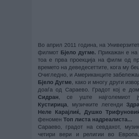
Во април 2011 година, на Универзите
филмот
Бјело дугме.
Прикажан е н
тоа е прва проекција на филм од п
времето на деведесеттите, кога му б
Очигледно, и Американците забележа
Бјело Дугме
, како и многу други изво
доаѓа од Сараево. Градот кој е до
Сидран
, се уште најголемиот 
Кустирица
, музичките легенди
Здр
Неле Карајлиќ, Душко Трифунови
феномен
Топ листа надреалиста...
Сараево, градот на севдахот, музи
четири вери и религии во Европа,