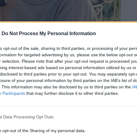
-
Do Not Process My Personal Information
ин на офицер на ЈНА кој го напуштил синот по
на и за музика заинтересирана, го запишала
to opt-out of the sale, sharing to third parties, or processing of your per
 каде е исфрлен уште во втората година, како
formation for targeted advertising by us, please use the below opt-out s
r selection. Please note that after your opt-out request is processed y
неталентиран. За среќа, никој од нив не ни
eing interest-based ads based on personal information utilized by us or
е биде регионална музичка икона пет децении.
disclosed to third parties prior to your opt-out. You may separately opt-
ови, театри и на ливади... пред дваесет нации
losure of your personal information by third parties on the IAB’s list of
. This information may also be disclosed by us to third parties on the
IA
ала. Му купила гитара.
Горан Бреговиќ
, потоа,
Participants
that may further disclose it to other third parties.
Едо
, брат на раскажувачот
Абдулах Сидран.
година, бил гимназијалец Сараево веќе било
ура, рамо до рамо со Белград. Најпознатиот
l Data Processing Opt Outs
бек,
кој е пет години постар од
Бреговиќ
, го
рупа
Бештије
, каде матурантот
Бреговиќ
е
o opt-out of the Sharing of my personal data.
ек
е вокал во веќе афирмираната сараевска