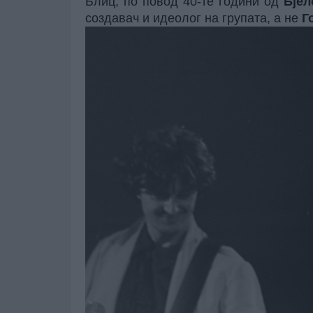
Блиц, по повод 40-те години од
Бјел
создавач и идеолог на групата, а не
Г