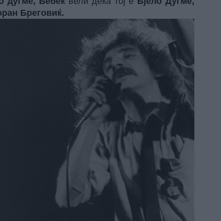
о дугме, Бебек
вели дека тој е
Бјело Дугме,
оран Бреговиќ.