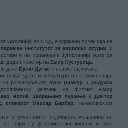
тот Колумбија во САД, е одржана проекција на
а
Хариман институтот за европски студии
, и
росторите на поранешна Југославија уште од
еше даден простор на
Емир Кустурица.
ле дека
Бјело Дугме
е повеќе од музика.
ри на културата и субкултурата на Југославија,
м на раскажувачите
Зуко Џумхур
и
Абдулах
југословенски уметник на филмот
Емир
авко Чолиќ, Забрањено пушење
и
Доктор
ќ, сликарот Мерсад Бербер
, телевизискиот
ката и уметниците, најубавата мешавина на
 со најмногу југословенски копнеж и кога