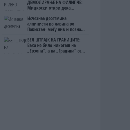
ДЕМОЛИРАЊЕ НА ФИЛИПЧЕ:
Мицкоски откри дека
човекот појма нема од
Исчезнаа десетмина
ништо, освен за кеш
алпинисти во лавина во
Пакистан- меѓу нив и познат
Непалец
БЕЛ ШТРАЈК НА ГРАНИЦИТЕ:
Вака не било никогаш на
„Евзони“, а на „Градина“ се
чека и пет часа