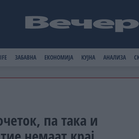
IFE
ЗАБАВНА
ЕКОНОМИЈА
КУЈНА
АНАЛИЗА
С
очеток, па така и
 тие немаат крај