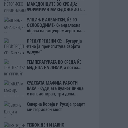
МАКЕДОНЦИТЕ ВО СРБИЈА:
ФОРМИРАН МАКЕДОНСКИОТ
НАЦИОНАЛЕН СОЈУЗ
УЛЦИЊ Е АЛБАНСКИ, ЌЕ ГО
ОСЛОБОДИМЕ- Скандалозна
објава на вицепремиерот на
Црна Гора
ПРЕДУПРЕДЕНИ СЕ: „Бугарија
итно ја преиспитува својата
одлука“
ТЕМПЕРАТУРАТА ВО СРЕДА ЌЕ
БИДЕ ЗА НА ЛЕКАР, а потоа...
СУДСКАТА МАФИЈА РАБОТИ
ВАКА - Судијата Вулнет Винца
е пензиониран, три дена
откако му го врати пасошот
Северна Кореја и Русија градат
на бизнисменот Марковски
мистериозен мост
ТЕЖОК ДЕН И ЈАВНО