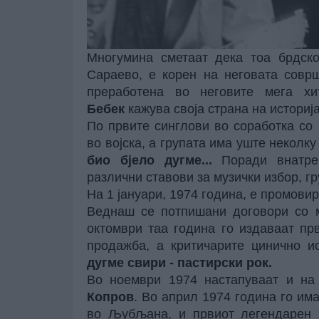
Многумина сметаат дека тоа брдск
Сараево, е корен на неговата совр
преработена во неговите мега хи
Бебек
кажува своја страна на историј
По првите синглови во соработка со
во војска, а групата има уште неколку
био бјело дугме...
Поради внатреш
различни ставови за музички избор, г
На 1 јануари, 1974 година, е промови
Веднаш се потпишани договори со 
октомври таа година го издаваат пр
продажба, а критичарите цинично и
дугме свири - пастирски рок.
Во ноември 1974 настапуваат и н
Копров
. Во април 1974 година го им
во Љубљана, и првиот легендарен