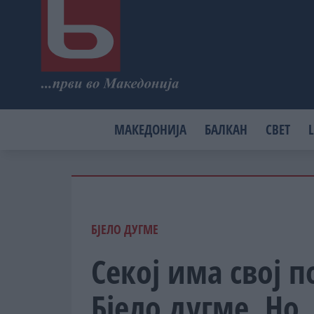
МАКЕДОНИЈА
БАЛКАН
СВЕТ
L
БЈЕЛО ДУГМЕ
Секој има свој п
Бјело дугме. Но,