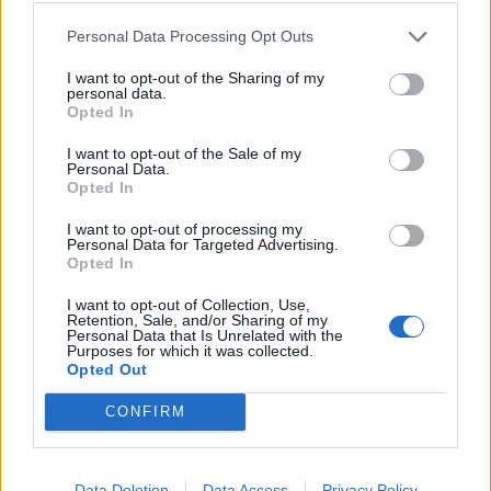
Овој внатрешен економски пад директно влијае
на моралот на населението. Соочен со
Personal Data Processing Opt Outs
оперативен ќорсокак на украинското бојно поле
I want to opt-out of the Sharing of my
и широко распространет воен замор кај
personal data.
цивилите, рускиот претседател Владимир
Opted In
Путин очајно се обидува да го промени
I want to opt-out of the Sale of my
домашниот наратив.
Personal Data.
Opted In
Кремљ значително ги засили нападите со
ракети и беспилотни летала со долг дострел
I want to opt-out of processing my
врз Киев, надевајќи се дека спектакуларното
Personal Data for Targeted Advertising.
Opted In
воздушно бомбардирање вештачки ќе го
зголеми рејтингот на Путин дома и ќе ја убеди
I want to opt-out of Collection, Use,
Retention, Sale, and/or Sharing of my
длабоко песимистичната руска јавност дека
Personal Data that Is Unrelated with the
Москва сè уште има стратешка предност.
Purposes for which it was collected.
Opted Out
Сепак, оваа медиумска кампања сè повеќе е
поткопана од сопствените контрастратегии на
CONFIRM
Украина.
Во текот на изминатата година, вооружените
сили на Украина спроведоа успешни
Data Deletion
Data Access
Privacy Policy