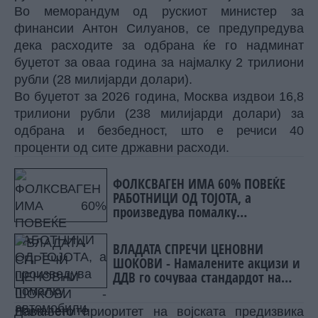
Во меморандум од рускиот министер за
финансии Антон Силуанов, се предупредува
дека расходите за одбрана ќе го надминат
буџетот за оваа година за најмалку 2 трилиони
рубли (28 милијарди долари).
Во буџетот за 2026 година, Москва издвои 16,8
трилиони рубли (238 милијарди долари) за
одбрана и безбедност, што е речиси 40
проценти од сите државни расходи.
ФОЛКСВАГЕН ИМА 60% ПОВЕЌЕ
РАБОТНИЦИ ОД ТОЈОТА, а
произведува помалку
автомобили. Зошто?
ВЛАДАТА СПРЕЧИ ЦЕНОВНИ
ШОКОВИ - Намалените акцизи и
ДДВ го сочуваа стандардот на
граѓаните
Давањето приоритет на војската предизвика