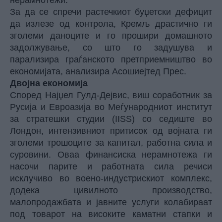
нерамнотежи.
За да се спречи растечкиот буџетски дефицит
да излезе од контрола, Кремљ драстично ги
зголеми даноците и го прошири домашното
задолжување, со што го задушува и
парализира граѓанското претприемништво во
економијата, анализира
Асошиејтед Прес.
Двојна економија
Според Најџел Гулд-Дејвис, виш соработник за
Русија и Евроазија во Меѓународниот институт
за стратешки студии (IISS) со седиште во
Лондон, интензивниот притисок од војната ги
зголеми трошоците за капитал, работна сила и
суровини. Оваа финансиска нерамнотежа ги
насочи парите и работната сила речиси
исклучиво во воено-индустрискиот комплекс,
додека цивилното производство,
малопродажбата и јавните услуги колабираат
под товарот на високите каматни стапки и