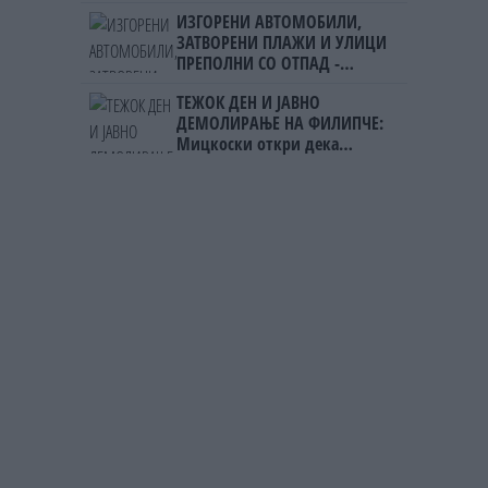
ИЗГОРЕНИ АВТОМОБИЛИ,
ЗАТВОРЕНИ ПЛАЖИ И УЛИЦИ
ПРЕПОЛНИ СО ОТПАД -
Фнидек во хаос по
ТЕЖОК ДЕН И ЈАВНО
мигрантскиот бран кон Сеута
ДЕМОЛИРАЊЕ НА ФИЛИПЧЕ:
Мицкоски откри дека
човекот појма нема од
ништо, освен за кеш