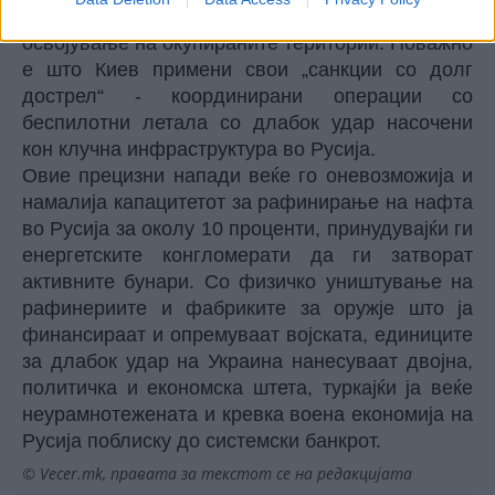
локализирани контраофанзиви за повторно
освојување на окупираните територии. Поважно
е што Киев примени свои „санкции со долг
дострел“ - координирани операции со
беспилотни летала со длабок удар насочени
кон клучна инфраструктура во Русија.
Овие прецизни напади веќе го оневозможија и
намалија капацитетот за рафинирање на нафта
во Русија за околу 10 проценти, принудувајќи ги
енергетските конгломерати да ги затворат
активните бунари. Со физичко уништување на
рафинериите и фабриките за оружје што ја
финансираат и опремуваат војската, единиците
за длабок удар на Украина нанесуваат двојна,
политичка и економска штета, туркајќи ја веќе
неурамнотежената и кревка воена економија на
Русија поблиску до системски банкрот.
© Vecer.mk, правата за текстот се на редакцијата