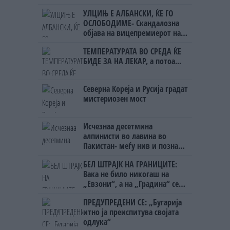
УЧК...
УЛЦИЊ Е АЛБАНСКИ, ЌЕ ГО
ОСЛОБОДИМЕ- Скандалозна
објава на вицепремиерот на
Црна Гора
ТЕМПЕРАТУРАТА ВО СРЕДА ЌЕ
БИДЕ ЗА НА ЛЕКАР, а потоа...
Северна Кореја и Русија градат
мистериозен мост
Исчезнаа десетмина
алпинисти во лавина во
Пакистан- меѓу нив и познат
Непалец
БЕЛ ШТРАЈК НА ГРАНИЦИТЕ:
Вака не било никогаш на
„Евзони“, а на „Градина“ се
чека и пет часа
ПРЕДУПРЕДЕНИ СЕ: „Бугарија
итно ја преиспитува својата
одлука“