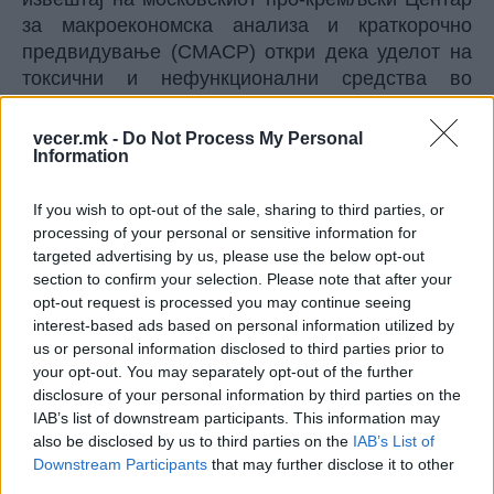
за макроекономска анализа и краткорочно
предвидување (CMACP) откри дека уделот на
токсични и нефункционални средства во
рускиот банкарски сектор го надминал
меѓународно признатиот кризен праг од 10
vecer.mk -
Do Not Process My Personal
Information
проценти три последователни месеци.
Банките контролирани од државата во
моментов ги прикриваат овие лоши пласмани
If you wish to opt-out of the sale, sharing to third parties, or
processing of your personal or sensitive information for
со присилно реструктуирање на долгот за да се
targeted advertising by us, please use the below opt-out
спречи ширењето на паниката. Во исто време,
section to confirm your selection. Please note that after your
речиси половина од сите руски компании
opt-out request is processed you may continue seeing
пријавуваат сериозни и систематски доцнења
interest-based ads based on personal information utilized by
во плаќањата од страна на деловните
us or personal information disclosed to third parties prior to
партнери, што создава растечки синџир на
your opt-out. You may separately opt-out of the further
ризици од неплаќање што се заканува да ја
disclosure of your personal information by third parties on the
IAB’s list of downstream participants. This information may
замрзне домашната трговија.
also be disclosed by us to third parties on the
IAB’s List of
Проблеми на бојното поле и украинскиот
Downstream Participants
that may further disclose it to other
одговор
third parties.