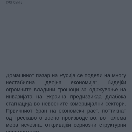
Домашниот пазар на Русија се подели на многу
нестабилна „двојна економија“, бидејќи
огромните владини трошоци за одржување на
инвазијата на Украина предизвикаа длабока
стагнација во невоените комерцијални сектори.
Првичниот бран на економски раст, поттикнат
од трескавото воено производство, во голема
мера исчезна, откривајќи сериозни структурни