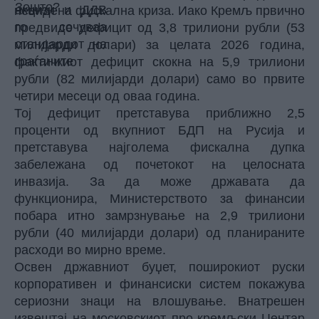
невидена фискална криза. Иако Кремљ првично
предвиде дефицит од 3,8 трилиони рубли (53
милијарди долари) за целата 2026 година,
фактичкиот дефицит скокна на 5,9 трилиони
рубли (82 милијарди долари) само во првите
четири месеци од оваа година.
Тој дефицит претставува приближно 2,5
проценти од вкупниот БДП на Русија и
претставува најголема фискална дупка
забележана од почетокот на целосната
инвазија. За да може државата да
функционира, Министерството за финансии
побара итно замрзнување на 2,9 трилиони
рубли (40 милијарди долари) од планираните
расходи во мирно време.
Освен државниот буџет, поширокиот руски
корпоративен и финансиски систем покажува
сериозни знаци на влошување. Внатрешен
извештај на московскиот про-кремљски Центар