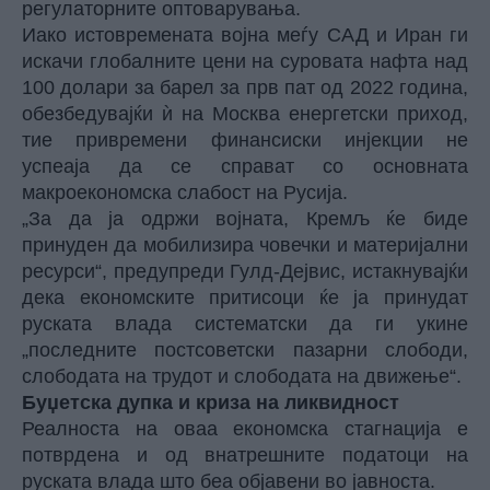
регулаторните оптоварувања.
Иако истовремената војна меѓу САД и Иран ги
искачи глобалните цени на суровата нафта над
100 долари за барел за прв пат од 2022 година,
обезбедувајќи ѝ на Москва енергетски приход,
тие привремени финансиски инјекции не
успеаја да се справат со основната
макроекономска слабост на Русија.
„За да ја одржи војната, Кремљ ќе биде
принуден да мобилизира човечки и материјални
ресурси“, предупреди Гулд-Дејвис, истакнувајќи
дека економските притисоци ќе ја принудат
руската влада систематски да ги укине
„последните постсоветски пазарни слободи,
слободата на трудот и слободата на движење“.
Буџетска дупка и криза на ликвидност
Реалноста на оваа економска стагнација е
потврдена и од внатрешните податоци на
руската влада што беа објавени во јавноста.