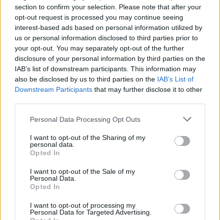
„НАША ДОЛЖНОСТ Е ДА ГИ
section to confirm your selection. Please note that after your
ПАМЕТИМЕ ОНИЕ КОИ ГИ
opt-out request is processed you may continue seeing
ПОЛОЖИЈА ЖИВОТИТЕ ЗА
interest-based ads based on personal information utilized by
ТАТКОВИНАТА“
us or personal information disclosed to third parties prior to
СПАСУВАЧКА АКЦИЈА ОД ТУРЦИЈА -
your opt-out. You may separately opt-out of the further
Македонскиот државјанин со
disclosure of your personal information by third parties on the
тешка повреда на `рбетот
IAB’s list of downstream participants. This information may
транспортиран на КАРИЛ
also be disclosed by us to third parties on the
IAB’s List of
Downstream Participants
that may further disclose it to other
third parties.
Personal Data Processing Opt Outs
НАЈЧИТАНИ ВО ПОСЛЕДНИ 7 ДЕНА
I want to opt-out of the Sharing of my
personal data.
СЕ СПРЕМА МЕТЕОРОЛОШКИ
Opted In
ХАОС ЗА ЗИМАТА 2026/2027
I want to opt-out of the Sale of my
Personal Data.
УЛЦИЊ Е АЛБАНСКИ, ЌЕ ГО
Opted In
ОСЛОБОДИМЕ- Скандалозна
објава на вицепремиерот на
I want to opt-out of processing my
Црна Гора
Personal Data for Targeted Advertising.
ТЕМПЕРАТУРАТА ВО СРЕДА ЌЕ