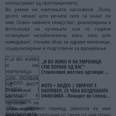
соопштуваат од претпријатието.
Во рамки на кампањата насловена „Толку
долго чекаат што речиси сите ги знаат по
име. Освен нивните семејства“, реализирана е
фотосесија на кучињата кои со години
остануваат незабележани, иако, како што
наведуваат, станува збор за здрави миленици,
социјализирани и подготвени за вдомување.
„И ВО ЖИВО И НА УМРЕНИЦА
СУМ ПОУБАВ ОД ВАС“-
Стоилковиќ жестоко одговори на
„умреницата“ што ја објави
СДСМ
ФОТО + ВИДЕО | ОБРАЧОТ Е
НАПРАВЕН, СЕ ЧЕКА ВОЗДУШНАТА
ОФАНЗИВА - Пожарот во Сопиште
под контрола на земја, се
спремаат „ер - тракторите““
– Во наредниот период, јавноста ќе има
можност да се запознае со секое од нив преку