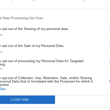
l Data Processing Opt Outs
o opt-out of the Sharing of my personal data.
In
Р Велес, 42-годишен велешанец пријавил дека
o opt-out of the Sale of my Personal Data.
In
ДОКТОР ИМ „ИЗМИСЛИЛ“
ПОВРЕДИ НА ПЕТМИНА
to opt-out of processing my Personal Data for Targeted
КО
ИЗМАМНИЦИ ВО
ing.
НЕПОСТОЕЧКА СООБРАЌАЈКА -
In
Судска пресуда ја разоткри
o opt-out of Collection, Use, Retention, Sale, and/or Sharing
шемата за измама со
ална мрежа стапил во контакт со В.Б.(31) од
ersonal Data that Is Unrelated with the Purposes for which it
осигурителни компании
lected.
овориле В.Б. да изврши уредување на неговото
Out
л дел од договорената сума.
азлични оправдувања В.Б. го избегнувал
CONFIRM
е извесен период воопшто не одговарал на
рки за расчистување на настанот.