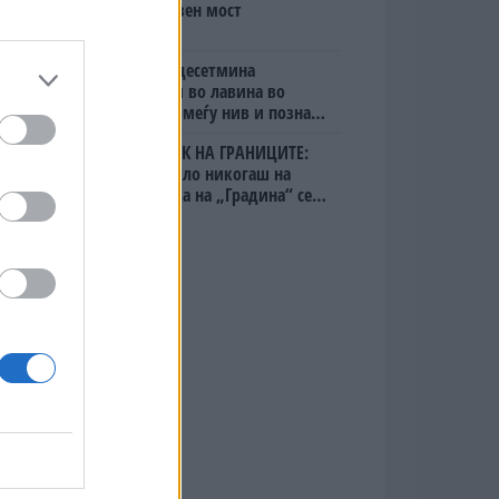
мистериозен мост
Исчезнаа десетмина
алпинисти во лавина во
Пакистан- меѓу нив и познат
Непалец
БЕЛ ШТРАЈК НА ГРАНИЦИТЕ:
Вака не било никогаш на
„Евзони“, а на „Градина“ се
чека и пет часа