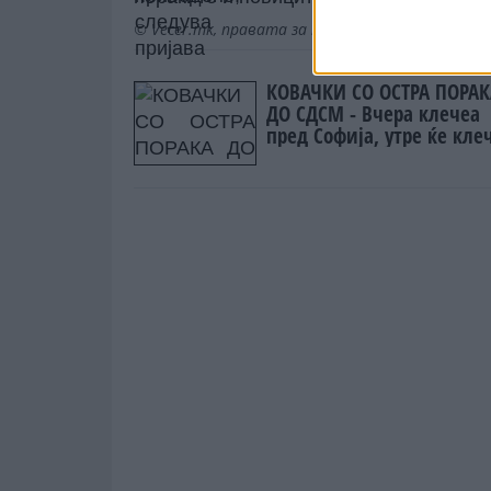
© Vecer.mk, правата за текстот се на редакци
КОВАЧКИ СО ОСТРА ПОРА
ДО СДСМ - Вчера клечеа
пред Софија, утре ќе кле
пред Белград, задутре пр
Москва