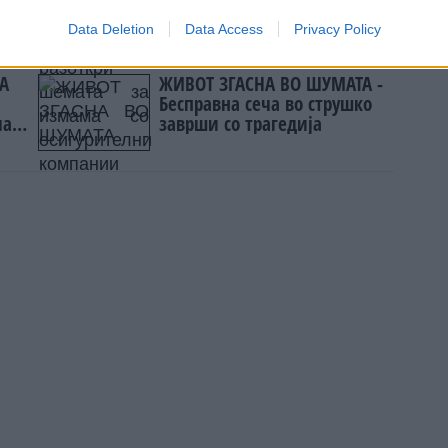
јата
Data Deletion
Data Access
Privacy Policy
КА
ЖИВОТ ЗГАСНА ВО ШУМАТА -
Бесправна сеча во струшко
чат
заврши со трагедија
ед