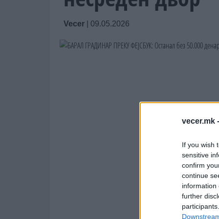
Vecer
|
09.05.2026
vecer.mk 
If you wish 
sensitive in
confirm you
continue se
information 
further disc
participants
Downstream 