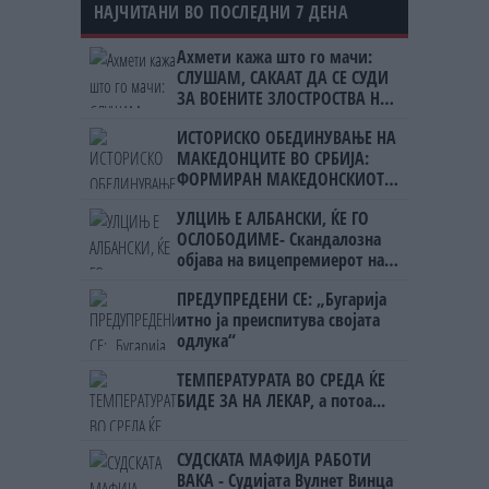
НАЈЧИТАНИ ВО ПОСЛЕДНИ 7 ДЕНА
Ахмети кажа што го мачи:
СЛУШАМ, САКААТ ДА СЕ СУДИ
ЗА ВОЕНИТЕ ЗЛОСТРОСТВА НА
УЧК...
ИСТОРИСКО ОБЕДИНУВАЊЕ НА
МАКЕДОНЦИТЕ ВО СРБИЈА:
ФОРМИРАН МАКЕДОНСКИОТ
НАЦИОНАЛЕН СОЈУЗ
УЛЦИЊ Е АЛБАНСКИ, ЌЕ ГО
ОСЛОБОДИМЕ- Скандалозна
објава на вицепремиерот на
Црна Гора
ПРЕДУПРЕДЕНИ СЕ: „Бугарија
итно ја преиспитува својата
одлука“
ТЕМПЕРАТУРАТА ВО СРЕДА ЌЕ
БИДЕ ЗА НА ЛЕКАР, а потоа...
СУДСКАТА МАФИЈА РАБОТИ
ВАКА - Судијата Вулнет Винца