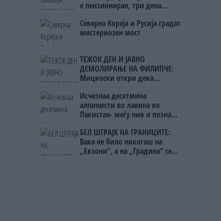
е пензиониран, три дена
откако му го врати пасошот
Северна Кореја и Русија градат
на бизнисменот Марковски
мистериозен мост
ТЕЖОК ДЕН И ЈАВНО
ДЕМОЛИРАЊЕ НА ФИЛИПЧЕ:
Мицкоски откри дека
човекот појма нема од
Исчезнаа десетмина
ништо, освен за кеш
алпинисти во лавина во
Пакистан- меѓу нив и познат
Непалец
БЕЛ ШТРАЈК НА ГРАНИЦИТЕ:
Вака не било никогаш на
„Евзони“, а на „Градина“ се
чека и пет часа