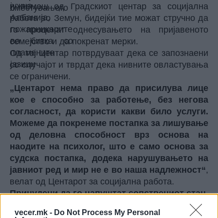
и помош од Градскиот центар за социјална
работа во Земун, бидејќи тие можат стручно да
го проценат однесувањето на пријавеното
семејство и да покренат мерки.
Од тој Центар потврдуваат дека се запознаени
со случајот и тврдат дека нивните овластувања
се ограничени.
„Центарот нема право да присилува лице
кое е способно за работење, без негова
согласност, да користи какви било услуги.
Можеме да покренеме постапка за лишување
од деловна способност врз основа на
наодите на психолог, што е само основа за
судска постапка, додека нарушувањето на
јавниот ред и мир не е во наша надлежност“
,
велат од Центарот за социјална работа.
Принудени да го напуштат сопствениот стан
Кој е надлежен, прашува мајката? Одговори на
vecer.mk -
Do Not Process My Personal
ова прашање нема ни од Комуналната