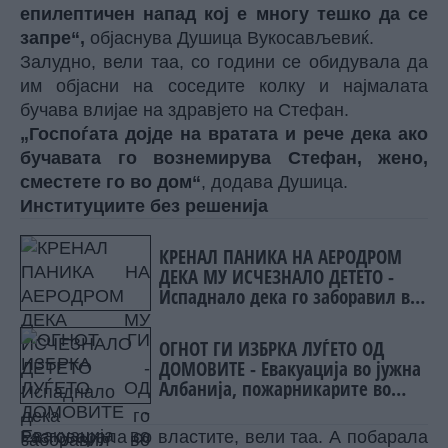
епилептичен напад кој е многу тешко да се
запре“,
објаснува Душица Вукосављевиќ.
Залудно, вели таа, со години се обидувала да
им објасни на соседите колку и најмалата
бучава влијае на здравјето на Стефан.
„Госпоѓата дојде на вратата и рече дека ако
бучавата го вознемирува Стефан, жено,
сместете го во дом“
, додава Душица.
Институциите без решенија
КРЕНАЛ ПАНИКА НА АЕРОДРОМ
ДЕКА МУ ИСЧЕЗНАЛО ДЕТЕТО -
Испаднало дека го заборавил во
сместувањето
ОГНОТ ГИ ИЗБРКА ЛУЃЕТО ОД
ДОМОВИТЕ - Евакуација во јужна
Албанија, пожарникарите во
битка со пламените јазици
Разговарала со властите, вели таа. А побарала