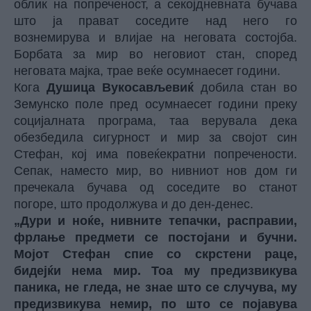
облик на попреченост, а секојдневната бучава
што ја прават соседите над него го
вознемирува и влијае на неговата состојба.
Борбата за мир во неговиот стан, според
неговата мајка, трае веќе осумнаесет години.
Кога
Душица Вукосављевиќ
добила стан во
Земунско поле пред осумнаесет години преку
социјалната програма, таа верувала дека
обезбедила сигурност и мир за својот син
Стефан, кој има повеќекратни попречености.
Сепак, наместо мир, во нивниот нов дом ги
пречекала бучава од соседите во станот
погоре, што продолжува и до ден-денес.
„Дури и ноќе, нивните тепачки, расправии,
фрлање предмети се постојани и бучни.
Мојот Стефан спие со скрстени раце,
бидејќи нема мир. Тоа му предизвикува
паника, не гледа, не знае што се случува, му
предизвикува немир, по што се појавува