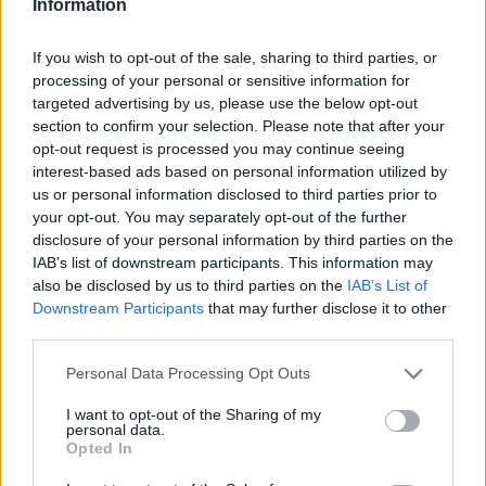
Information
полиција. Нè интересираше како законот ја
регулира бучавата, какви се нивните
If you wish to opt-out of the sale, sharing to third parties, or
одговорности и какви казни се изрекуваат.
processing of your personal or sensitive information for
Лекарите предупредуваат дека за децата со
targeted advertising by us, please use the below opt-out
попреченост, сензорните стимули и бучавата се
section to confirm your selection. Please note that after your
opt-out request is processed you may continue seeing
вистинска физичка болка.
interest-based ads based on personal information utilized by
„Звукот, како што го доживуваме, многу
us or personal information disclosed to third parties prior to
посилно стигнува до нивниот сензорен
your opt-out. You may separately opt-out of the further
систем, поради специфичноста на
disclosure of your personal information by third parties on the
невролошкиот систем. Секако, тие се
IAB’s list of downstream participants. This information may
исклучително вознемирени потоа. Децата
also be disclosed by us to third parties on the
IAB’s List of
кои имаат вакви проблеми често се
Downstream Participants
that may further disclose it to other
third parties.
агресивни, автоагресивни во такви
ситуации, верувам дека и мајката многу
Personal Data Processing Opt Outs
страдала“
, истакнува
Татјана Пешкир
,
Здружение на родители на деца со аутизам
I want to opt-out of the Sharing of my
personal data.
„Наукатизам“.
Opted In
Колку далеку е спремна Душица да оди за да