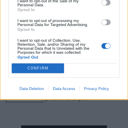
I want to opt-out of the Sale of my
му обезбеди мир на своето дете, најдобро
Personal Data.
докажува сметката за „стан по ден“ што ни ја
Opted In
покажа. Поради бучавата за време на
I want to opt-out of processing my
првомајските празници, таа беше принудена да
Personal Data for Targeted Advertising.
го напушти сопствениот дом со својот син на
Opted In
неколку дена.
I want to opt-out of Collection, Use,
© Vecer.mk, правата за текстот се на редакцијата
Retention, Sale, and/or Sharing of my
Personal Data that Is Unrelated with the
Purposes for which it was collected.
Opted Out
ЦРНА ГОРА ДА ПРИМИ МИГРАНТИ,
ќе побара Италија на вонреден
CONFIRM
состанок на ЕУ
Хорор во соседството - ГО
Data Deletion
Data Access
Privacy Policy
ЗАМРЗНАЛ МРТВИОТ ТАТКО ЗА ДА
ЈА ЗЕМА ПЕНЗИЈАТА