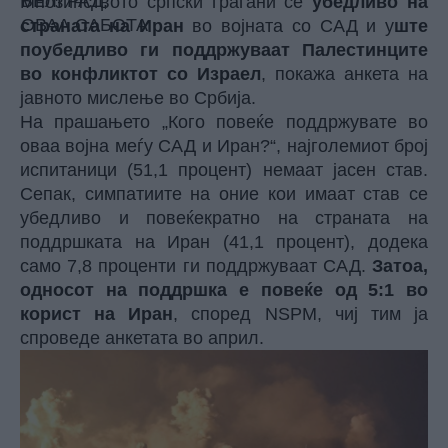
Мнозинството српски граѓани се
убедливо на
страната на Иран
во војната со САД и у
ште
поубедливо ги поддржуваат Палестинците
во конфликтот со Израел
, покажа анкета на
јавното мислење во Србија.
На прашањето „Кого повеќе поддржувате во
оваа војна меѓу САД и Иран?“, најголемиот број
испитаници (51,1 процент) немаат јасен став.
Сепак, симпатиите на оние кои имаат став се
убедливо и повеќекратно на страната на
поддршката на Иран (41,1 процент), додека
само 7,8 проценти ги поддржуваат САД.
Затоа,
односот на поддршка е повеќе од 5:1 во
корист на Иран
, според NSPM, чиј тим ја
спроведе анкетата во април.