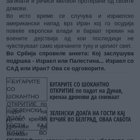
загинати и речиси милион протерани од своите
домови.
Во исто време се случува и израелско
американски напад врз Иран кој го осудија
повеќе европски влади и бараат прекин на
воените дејствија од кои последици не
чувствуваат само ирачаните туку и целиот свет.
Во Србија спровеле анкета: Кој заслушува
подршка - Израел или Палестина... Израел со
САД или Иран? Ова се одговорите.
БУГАРИТЕ СО ШОКАНТНО
ОТКРИТИЕ по падот на Дунав,
кренаа дронови да снимаат
ЗЕЛЕНСКИ ДОАЃА НА ГОСТИ КАЈ
ВУЧИЌ ВО БЕЛГРАД, ОВАА САБОТА