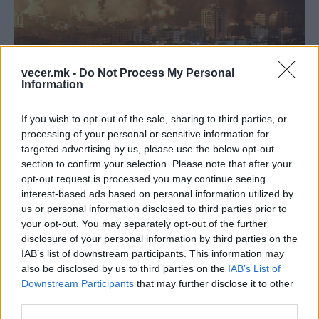
vecer.mk -
Do Not Process My Personal
Information
If you wish to opt-out of the sale, sharing to third parties, or
Најголема разлика во нивото на поддршка е
processing of your personal or sensitive information for
забележана по прашањето за конфликтот меѓу
targeted advertising by us, please use the below opt-out
section to confirm your selection. Please note that after your
Израел и Палестинците.
56,9 проценти од
opt-out request is processed you may continue seeing
граѓаните изјавиле дека ги поддржуваат
interest-based ads based on personal information utilized by
Палестинците, додека 5 проценти од
us or personal information disclosed to third parties prior to
испитаниците изразиле поддршка за Израел
your opt-out. You may separately opt-out of the further
(38,1 процент рекле дека не поддржуваат
disclosure of your personal information by third parties on the
никого).
IAB’s list of downstream participants. This information may
also be disclosed by us to third parties on the
IAB’s List of
© Vecer.mk, правата за текстот се на редакцијата
Downstream Participants
that may further disclose it to other
third parties.
СИМБОЛОТ Е ИНКЛУЗИВЕН, НЕ