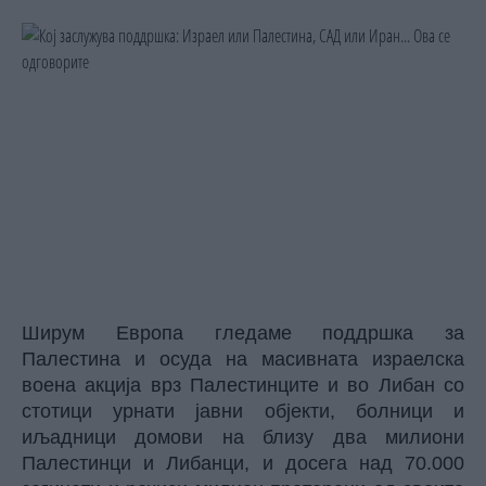
Ширум Европа гледаме поддршка за
Палестина и осуда на масивната израелска
воена акција врз Палестинците и во Либан со
стотици урнати јавни објекти, болници и
иљадници домови на близу два милиони
Палестинци и Либанци, и досега над 70.000