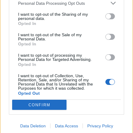
ЕКСКЛУЗИВЕН: „Ако и
Personal Data Processing Opt Outs
припадниците на грчкиот народ
се препознаваат во овој
I want to opt-out of the Sharing of my
personal data.
споменик, не гледаме никаква
Opted In
КРЕНАЛ ПАНИКА НА АЕРОДРОМ
пречка во тоа“
ДЕКА МУ ИСЧЕЗНАЛО ДЕТЕТО -
I want to opt-out of the Sale of my
Испаднало дека го заборавил во
Personal Data.
сместувањето
Opted In
I want to opt-out of processing my
Personal Data for Targeted Advertising.
Opted In
НАЈЧИТАНИ ВО ПОСЛЕДНИ 7 ДЕНА
I want to opt-out of Collection, Use,
Retention, Sale, and/or Sharing of my
ИСТОРИСКО ОБЕДИНУВАЊЕ НА
Personal Data that Is Unrelated with the
Purposes for which it was collected.
МАКЕДОНЦИТЕ ВО СРБИЈА:
Opted Out
ФОРМИРАН МАКЕДОНСКИОТ
НАЦИОНАЛЕН СОЈУЗ
Ахмети кажа што го мачи:
CONFIRM
СЛУШАМ, САКААТ ДА СЕ СУДИ
ЗА ВОЕНИТЕ ЗЛОСТРОСТВА НА
УЧК...
Data Deletion
Data Access
Privacy Policy
УЛЦИЊ Е АЛБАНСКИ, ЌЕ ГО