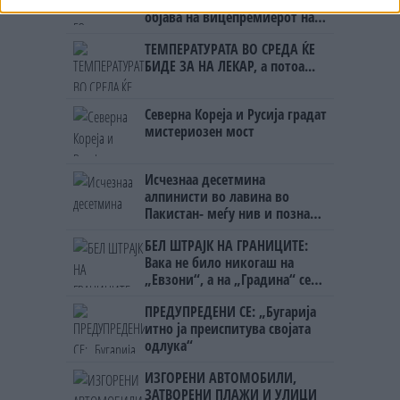
ОСЛОБОДИМЕ- Скандалозна
објава на вицепремиерот на
Црна Гора
ТЕМПЕРАТУРАТА ВО СРЕДА ЌЕ
БИДЕ ЗА НА ЛЕКАР, а потоа...
Северна Кореја и Русија градат
мистериозен мост
Исчезнаа десетмина
алпинисти во лавина во
Пакистан- меѓу нив и познат
Непалец
БЕЛ ШТРАЈК НА ГРАНИЦИТЕ:
Вака не било никогаш на
„Евзони“, а на „Градина“ се
чека и пет часа
ПРЕДУПРЕДЕНИ СЕ: „Бугарија
итно ја преиспитува својата
одлука“
ИЗГОРЕНИ АВТОМОБИЛИ,
ЗАТВОРЕНИ ПЛАЖИ И УЛИЦИ