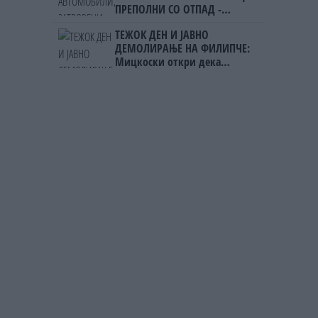
ПРЕПОЛНИ СО ОТПАД -
Фнидек во хаос по
ТЕЖОК ДЕН И ЈАВНО
мигрантскиот бран кон Сеута
ДЕМОЛИРАЊЕ НА ФИЛИПЧЕ:
Мицкоски откри дека
човекот појма нема од
ништо, освен за кеш