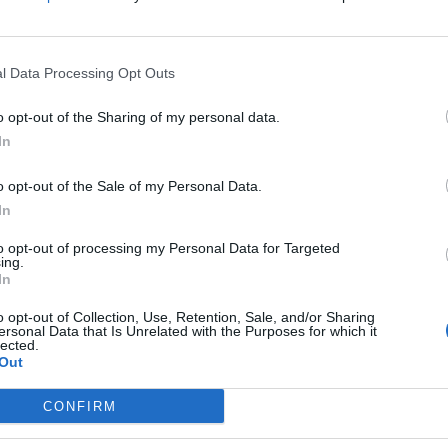
l Data Processing Opt Outs
у Босна и Херцеговина и Хрватска се урна
o opt-out of the Sharing of my personal data.
прекинат во двата правци меѓу граничните
In
 и Градишка во Босна и Херцеговина, објави
o opt-out of the Sale of my Personal Data.
о на мостот, во сила е целосна забрана за
In
to opt-out of processing my Personal Data for Targeted
ing.
ОГНОТ ГИ ИЗБРКА ЛУЃЕТО ОД
In
ДОМОВИТЕ - Евакуација во
јужна Албанија,
o opt-out of Collection, Use, Retention, Sale, and/or Sharing
пожарникарите во битка со
ersonal Data that Is Unrelated with the Purposes for which it
то
пламените јазици
lected.
Out
трукције и ограде на мосту преко Саве у
ног прелаза, хитно сам за данас у 13 часова
CONFIRM
. По шести пут покушаћемо отворити нови ГП