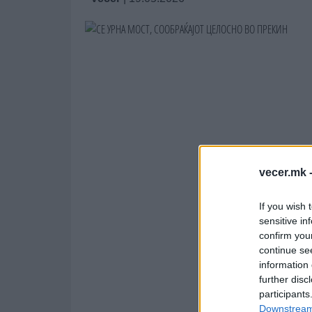
vecer.mk 
If you wish 
sensitive in
confirm you
continue se
information 
further disc
participants
Downstream 