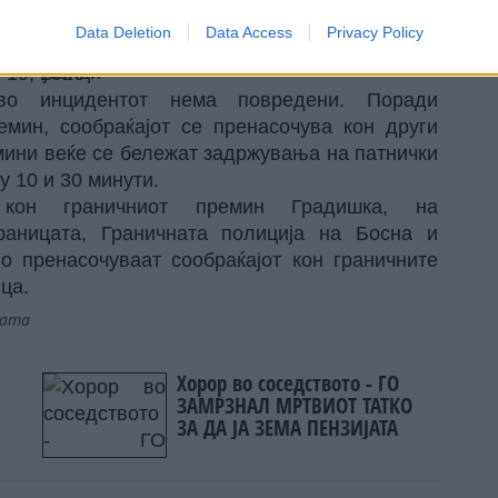
Data Deletion
Data Access
Privacy Policy
ије…
pic.twitter.com/Rt9d0hA7th
 19, 2026
во инцидентот нема повредени. Поради
емин, сообраќајот се пренасочува кон други
мини веќе се бележат задржувања на патнички
у 10 и 30 минути.
кон граничниот премин Градишка, на
раницата, Граничната полиција на Босна и
о пренасочуваат сообраќајот кон граничните
ца.
јата
Хорор во соседството - ГО
ЗАМРЗНАЛ МРТВИОТ ТАТКО
ЗА ДА ЈА ЗЕМА ПЕНЗИЈАТА