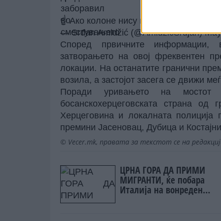
☝️ Ако колоне нису проблем, можда н
— Srđan Amidžić (@AmidzicSrdjan)
May
Според првичните информации, 
затворањето на овој фреквентен пр
локации. На останатите гранични пре
возила, а застојот засега се движи меѓ
Поради уривањето на мостот 
босанскохерцеговската страна од г
Херцеговина и локалната полиција г
премини Јасеновац, Дубица и Костајни
© Vecer.mk, правата за текстот се на редакци
ЦРНА ГОРА ДА ПРИМИ
МИГРАНТИ, ќе побара
Италија на вонреден
состанок на ЕУ