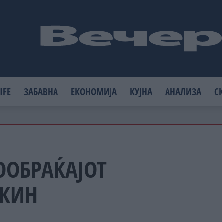
IFE
ЗАБАВНА
ЕКОНОМИЈА
КУЈНА
АНАЛИЗА
С
СООБРАЌАЈОТ
ЕКИН