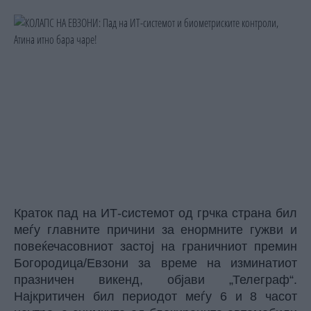
Краток пад на ИТ-системот од грчка страна бил
меѓу главните причини за енормните гужви и
повеќечасовниот застој на граничниот премин
Богородица/Евзони за време на изминатиот
празничен викенд, објави
„Телеграф“
.
Најкритичен бил периодот меѓу 6 и 8 часот