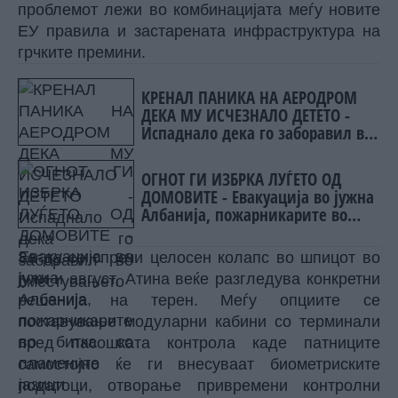
проблемот лежи во комбинацијата меѓу новите
ЕУ правила и застарената инфраструктура на
грчките премини.
КРЕНАЛ ПАНИКА НА АЕРОДРОМ
ДЕКА МУ ИСЧЕЗНАЛО ДЕТЕТО -
Испаднало дека го заборавил во
сместувањето
ОГНОТ ГИ ИЗБРКА ЛУЃЕТО ОД
ДОМОВИТЕ - Евакуација во јужна
Албанија, пожарникарите во
битка со пламените јазици
За да се спречи целосен колапс во шпицот во
јули и август, Атина веќе разгледува конкретни
решенија на терен. Меѓу опциите се
поставување модуларни кабини со терминали
пред пасошката контрола каде патниците
самостојно ќе ги внесуваат биометриските
податоци, отворање привремени контролни