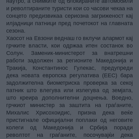
наутро, а снимките од блокираните автомобили
и револтираните туристи кои со часови чекаа на
сонцето предизвикаа сериозна загриженост кај
илјадници патници пред почетокот на главната
сезона.
Хаосот на Евзони веднаш го вклучи алармот кај
грчките власти, кои одржаа итен состанок во
Солун. Заменик-министерот за внатрешни
работи задолжен за регионите Македонија и
Тракија, Константинос Гулекас, предупреди
дека новата европска регулатива (ЕЕС) бара
задолжителна биометриска проверка за секој
патник што влегува или излегува од земјата,
што креира дополнителни доцнења. Воедно,
грчкиот министер за заштита на граѓаните,
Михалис Хрисохоидис, призна дека веќе
пристигнале официјални поплаки од неговите
колеги од Македонија и Србија поради
револтот на граѓаните, посочувајќи дека