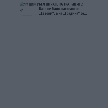
Непалец
БЕЛ ШТРАЈК НА ГРАНИЦИТЕ:
Вака не било никогаш на
„Евзони“, а на „Градина“ се
чека и пет часа