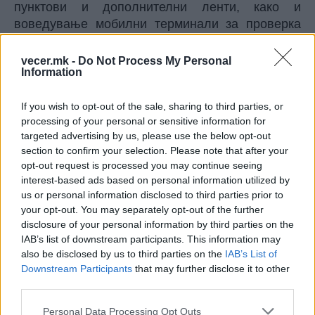
пунктови и дополнителни ленти, како и
воведување мобилни терминали за проверка
додека возилата сè уште чекаат во колона.
Додека се чека реализацијата на овие мерки,
vecer.mk -
Do Not Process My Personal
Information
туристичките работници советуваат да се
избегнува пристигнување на граница во сабота
If you wish to opt-out of the sale, sharing to third parties, or
наутро и наместо тоа да се патува во ноќните
processing of your personal or sensitive information for
часови. Како одлични алтернативи за преминот
targeted advertising by us, please use the below opt-out
Евзони се препорачуваат граничниот премин
section to confirm your selection. Please note that after your
Дојран, кој е значително порастеретен, потоа
opt-out request is processed you may continue seeing
преминот Меџитлија/Ники кај Битола за оние
interest-based ads based on personal information utilized by
кои патуваат кон Јонското крајбрежје, како и
us or personal information disclosed to third parties prior to
рутата преку Бугарија за дестинациите во
your opt-out. You may separately opt-out of the further
disclosure of your personal information by third parties on the
Источна Грција и островот Тасос.
IAB’s list of downstream participants. This information may
© Vecer.mk, правата за текстот се на редакцијата
also be disclosed by us to third parties on the
IAB’s List of
Downstream Participants
that may further disclose it to other
ЦРНА ГОРА ДА ПРИМИ МИГРАНТИ,
third parties.
ќе побара Италија на вонреден
Personal Data Processing Opt Outs