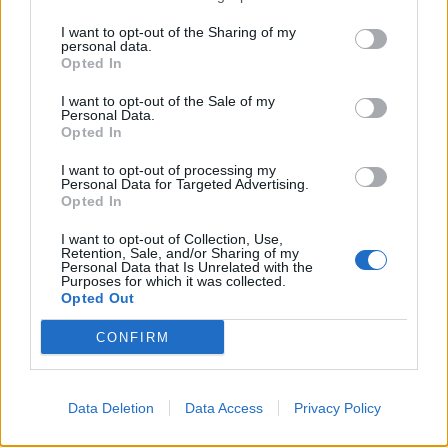
состанок на ЕУ
I want to opt-out of the Sharing of my
personal data.
Хорор во соседството - ГО
Opted In
ЗАМРЗНАЛ МРТВИОТ ТАТКО ЗА ДА
ЈА ЗЕМА ПЕНЗИЈАТА
I want to opt-out of the Sale of my
Personal Data.
Opted In
I want to opt-out of processing my
Personal Data for Targeted Advertising.
Opted In
НАЈЧИТАНИ ВО ПОСЛЕДНИ 7 ДЕНА
I want to opt-out of Collection, Use,
Ахмети кажа што го мачи:
Retention, Sale, and/or Sharing of my
СЛУШАМ, САКААТ ДА СЕ СУДИ
Personal Data that Is Unrelated with the
Purposes for which it was collected.
ЗА ВОЕНИТЕ ЗЛОСТРОСТВА НА
Opted Out
УЧК...
ИСТОРИСКО ОБЕДИНУВАЊЕ НА
CONFIRM
МАКЕДОНЦИТЕ ВО СРБИЈА:
ФОРМИРАН МАКЕДОНСКИОТ
НАЦИОНАЛЕН СОЈУЗ
УЛЦИЊ Е АЛБАНСКИ, ЌЕ ГО
Data Deletion
Data Access
Privacy Policy
ОСЛОБОДИМЕ- Скандалозна
објава на вицепремиерот на