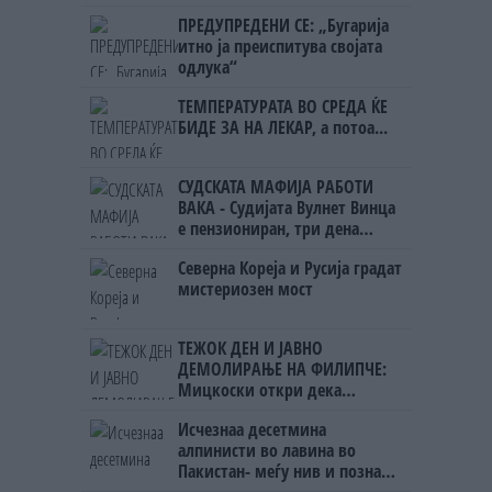
Црна Гора
ПРЕДУПРЕДЕНИ СЕ: „Бугарија
итно ја преиспитува својата
одлука“
ТЕМПЕРАТУРАТА ВО СРЕДА ЌЕ
БИДЕ ЗА НА ЛЕКАР, а потоа...
СУДСКАТА МАФИЈА РАБОТИ
ВАКА - Судијата Вулнет Винца
е пензиониран, три дена
откако му го врати пасошот
Северна Кореја и Русија градат
на бизнисменот Марковски
мистериозен мост
ТЕЖОК ДЕН И ЈАВНО
ДЕМОЛИРАЊЕ НА ФИЛИПЧЕ:
Мицкоски откри дека
човекот појма нема од
Исчезнаа десетмина
ништо, освен за кеш
алпинисти во лавина во
Пакистан- меѓу нив и познат