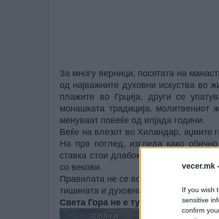
За многу верници, посетата на манас
од најважните духовни искуства во ж
плажите во Грција, други се упату
монашката традиција, молитвениот ж
менуваат повеќе од илјада години.
Веќе на влезот во Хиландар, аџиите 
На прв поглед, изгледа како обично
ставка стои длабоко почитување кон 
vecer.mk 
со векови.
Правилата не се воведени за да се огр
тишината и духовниот ред на едно од 
If you wish 
sensitive in
Света Гора не е туристичка дестина
confirm you