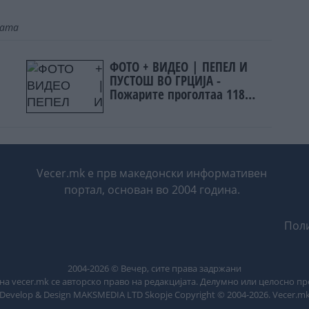
јата
ФОТО + ВИДЕО | ПЕПЕЛ И
ПУСТОШ ВО ГРЦИЈА -
Пожарите проголтаа 118
објекти, не можат да се
спасат
Vecer.mk е прв македонски информативен
портал, основан во 2004 година.
Поли
2004-
2026
© Вечер, сите права задржани
на vecer.mk се авторско право на редакцијата. Делумно или целосно п
Develop & Design MAKSMEDIA LTD Skopje Copyright © 2004-
2026
. Vecer.m