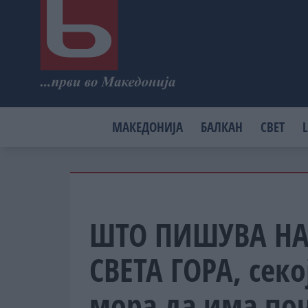
МАКЕДОНИЈА
БАЛКАН
СВЕТ
L
ШТО ПИШУВА НА
СВЕТА ГОРА, секој
мора да има поч