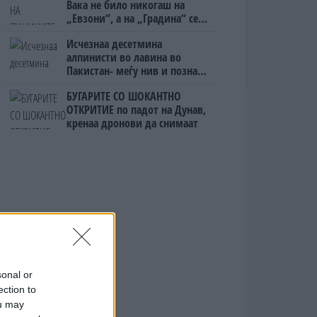
Вака не било никогаш на
„Евзони“, а на „Градина“ се
чека и пет часа
Исчезнаа десетмина
алпинисти во лавина во
Пакистан- меѓу нив и познат
Непалец
БУГАРИТЕ СО ШОКАНТНО
ОТКРИТИЕ по падот на Дунав,
кренаа дронови да снимаат
sonal or
ection to
ou may