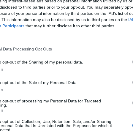
eing interest-based ads based on personal information utilized by us or
disclosed to third parties prior to your opt-out. You may separately opt-
losure of your personal information by third parties on the IAB’s list of
. This information may also be disclosed by us to third parties on the
IA
Participants
that may further disclose it to other third parties.
l Data Processing Opt Outs
o opt-out of the Sharing of my personal data.
In
та Гора не е место за разгледување, туку за
o opt-out of the Sale of my Personal Data.
со своето однесување да покаже почит кон
In
 на живот.
to opt-out of processing my Personal Data for Targeted
те добиваат јасни упатства што треба да ги
ing.
In
пречекува аџиите?
o opt-out of Collection, Use, Retention, Sale, and/or Sharing
ersonal Data that Is Unrelated with the Purposes for which it
lected.