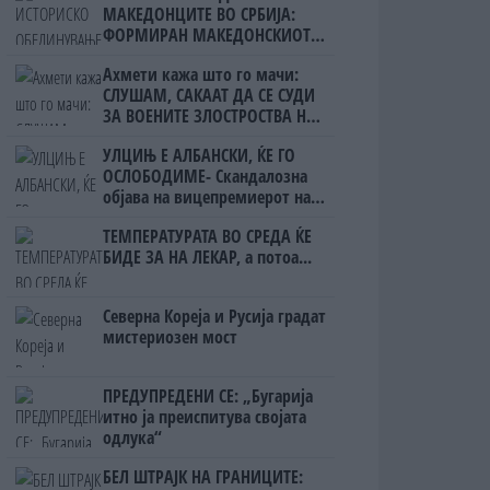
МАКЕДОНЦИТЕ ВО СРБИЈА:
ФОРМИРАН МАКЕДОНСКИОТ
НАЦИОНАЛЕН СОЈУЗ
Ахмети кажа што го мачи:
СЛУШАМ, САКААТ ДА СЕ СУДИ
ЗА ВОЕНИТЕ ЗЛОСТРОСТВА НА
УЧК...
УЛЦИЊ Е АЛБАНСКИ, ЌЕ ГО
ОСЛОБОДИМЕ- Скандалозна
објава на вицепремиерот на
Црна Гора
ТЕМПЕРАТУРАТА ВО СРЕДА ЌЕ
БИДЕ ЗА НА ЛЕКАР, а потоа...
Северна Кореја и Русија градат
мистериозен мост
ПРЕДУПРЕДЕНИ СЕ: „Бугарија
итно ја преиспитува својата
одлука“
БЕЛ ШТРАЈК НА ГРАНИЦИТЕ: