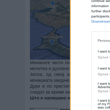
continue se
information 
further disc
participants
Downstream 
Persona
I want t
Opted 
Монасите често потсетуваат дека Све
молитва и духовно собирање.
I want t
Затоа, од секој аџија се очекува 
Opted 
монашката заедница и нејзиниот начин
I want 
Дури и по пристигнувањето, верници
Advertis
Opted 
следат за време на престојот.
Што е напишано на таблата што ги 
I want t
of my P
was col