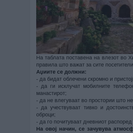
На таблата поставена на влезот во Х
правила што важат за сите посетители
Аџиите се должни:
- да бидат облечени скромно и пристој
- да ги исклучат мобилните телефо
манастирот;
- да не влегуваат во простории што не
- да учествуваат тивко и достоинс
оброци;
- да го почитуваат дневниот распоред 
На овој начин, се зачувува атмосф