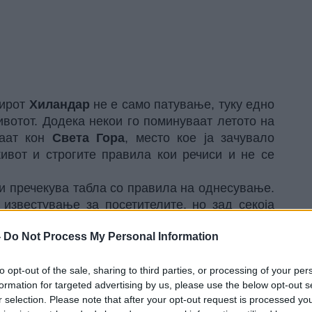
тирот
Хиландар
не е само патување, туку едно
ивотот. Додека некои го поминуваат летото на
ваат кон
Света Гора
, место кое ја зачувало
ивот и строгите правила кои речиси и не се
ги пречекува табла со правила на однесување.
 известување за посетителите, но зад секоја
начинот на живот кој се негува на Света Гора
-
Do Not Process My Personal Information
аничат верниците, туку за да се зачува мирот,
најсветите места на православието.
to opt-out of the sale, sharing to third parties, or processing of your per
formation for targeted advertising by us, please use the below opt-out s
ција
r selection. Please note that after your opt-out request is processed y