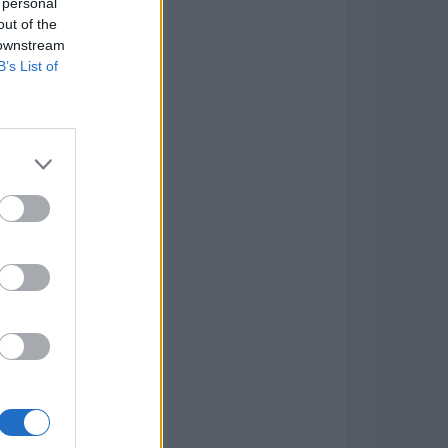
 personal
out of the
 downstream
B’s List of