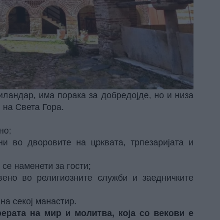
иландар, има порака за добредојде, но и низа
 на Света Гора.
но;
ни во дворовите на црквата, трпезаријата и
 се наменети за гости;
твено во религиозните служби и заедничките
на секој манастир.
ерата на мир и молитва, која со векови е