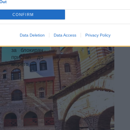
ДРОНОВИ НАД ПЛАЖИТЕ ВО
Out
ГРЦИЈА - Паднаа казни до 73
илјади евра за блокиран
CONFIRM
пристап до морето
Data Deletion
Data Access
Privacy Policy