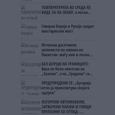
ТЕМПЕРАТУРАТА ВО СРЕДА ЌЕ
БИДЕ ЗА НА ЛЕКАР, а потоа...
Северна Кореја и Русија градат
мистериозен мост
Исчезнаа десетмина
алпинисти во лавина во
Пакистан- меѓу нив и познат
Непалец
БЕЛ ШТРАЈК НА ГРАНИЦИТЕ:
Вака не било никогаш на
„Евзони“, а на „Градина“ се
чека и пет часа
ПРЕДУПРЕДЕНИ СЕ: „Бугарија
итно ја преиспитува својата
одлука“
ИЗГОРЕНИ АВТОМОБИЛИ,
ЗАТВОРЕНИ ПЛАЖИ И УЛИЦИ
ПРЕПОЛНИ СО ОТПАД -