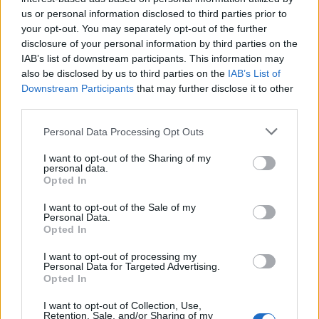
Митрев кон развојот на медицината, научно-
us or personal information disclosed to third parties prior to
истражувачката дејност и унапредувањето
your opt-out. You may separately opt-out of the further
на здравствените практики преку знаење,
disclosure of your personal information by third parties on the
IAB’s list of downstream participants. This information may
искуство и меѓународно препознатлив
also be disclosed by us to third parties on the
IAB’s List of
придонес.
Downstream Participants
that may further disclose it to other
Вклучувањето меѓу најцитираните истражувачи
third parties.
претставува важен поттик за понатамошно
вложување во науката, истражувањето и
Personal Data Processing Opt Outs
публикувањето, како и за промоција на
I want to opt-out of the Sharing of my
македонските истражувачи во регионален и
personal data.
меѓународен академски контекст.
Opted In
© Vecer.mk, правата за текстот се на редакцијата
I want to opt-out of the Sale of my
Personal Data.
Opted In
ПЕКОЛНИ ТЕМПЕРАТУРИ ВО
МАКЕДОНИЈА - Живата ќе се
I want to opt-out of processing my
Personal Data for Targeted Advertising.
искачи до 38 степени
Opted In
УАПСЕН ТИНЕЈЏЕРОТ КОЈ ПРЕГАЗИ
I want to opt-out of Collection, Use,
Retention, Sale, and/or Sharing of my