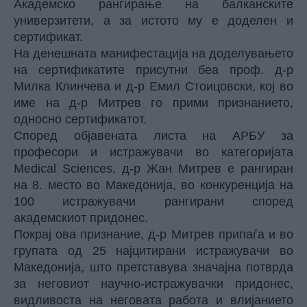
Академско рангирање на балканските
универзитети, а за истото му е доделен и
сертификат.
На денешната манифестација на доделувањето
на сертификатите присутни беа проф. д-р
Милка Клинчева и д-р Емил Стоицовски, кој во
име на д-р Митрев го прими признанието,
односно сертификатот.
Според објавената листа на АРБУ за
професори и истражувачи во категоријата
Medical Sciences, д-р Жан Митрев е рангиран
на 8. место во Македонија, во конкуренција на
100 истражувачи рангирани според
академскиот придонес.
Покрај ова признание, д-р Митрев припаѓа и во
групата од 25 најцитирани истражувачи во
Македонија, што претставува значајна потврда
за неговиот научно-истражувачки придонес,
видливоста на неговата работа и влијанието