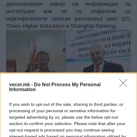
дополнителен извор на информации за
институции кои не се опфатени со
највлијателните светски рангирања како QS,
Times Higher Education и Shanghai Ranking.
vecer.mk -
Do Not Process My Personal
Information
If you wish to opt-out of the sale, sharing to third parties, or
processing of your personal or sensitive information for
targeted advertising by us, please use the below opt-out
section to confirm your selection. Please note that after your
Ова признание е уште една потврда за
opt-out request is processed you may continue seeing
континуираната посветеност на д-р Жан
interest-based ads based on personal information utilized by