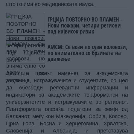
што го има во медицинската наука.
ГРЦИЈА ПОВТОРНО ВО ПЛАМЕН -
Нови пожари, четири региони
под највисок ризик
АМСМ: Се вози по суви коловози,
но внимателно со брзината на
движење
АРБУ е проект наменет за академската
заедница, истражувачите и студентите, со цел
да обезбеди релевантни информации и
индикатори за академските перформанси на
универзитетите и истражувачите во регионот.
Платформата опфаќа податоци за земји од
Балканот, меѓу кои Македонија, Србија, Косово,
Црна Гора, Босна и Херцеговина, Хрватска,
Словенија и Албанија, и претставува