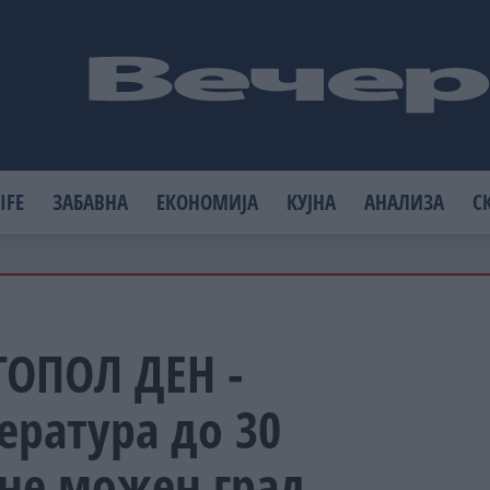
IFE
ЗАБАВНА
ЕКОНОМИЈА
КУЈНА
АНАЛИЗА
С
ТОПОЛ ДЕН -
ература до 30
дне можен град