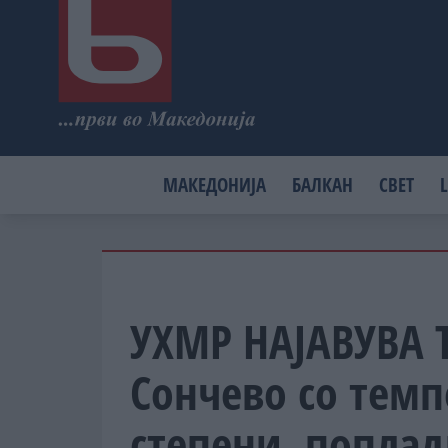
МАКЕДОНИЈА
БАЛКАН
СВЕТ
L
УХМР НАЈАВУВА 
Сончево со темп
степени, попла