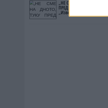
„НЕ СМЕ НА ДНОТО, ТУКУ
ПРЕД РЕГИОНОТ“ -
„Извештајот на Евростат 
руши вашите тврдења“