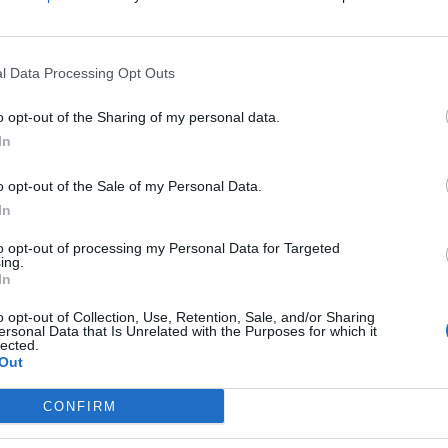
l Data Processing Opt Outs
o opt-out of the Sharing of my personal data.
In
„ПРЕМНОГУ ОТСТАПКИ
o opt-out of the Sale of my Personal Data.
НАПРАВИВМЕ“ - Муцунски
In
порача дека Македонија
заслужува предвидлив пат
to opt-out of processing my Personal Data for Targeted
кон ЕУ, без нови услови од
ing.
Софија
сончево и топло, со максимални температури
In
ајавуваат слаб до умерен северен ветер кој
o opt-out of Collection, Use, Retention, Sale, and/or Sharing
дневните часови, особено на југот, можна е
ersonal Data that Is Unrelated with the Purposes for which it
lected.
межи и изолиран град. Во Скопје се очекува
Out
а до 29 степени.
јата
CONFIRM