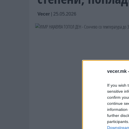
Vecer
|
25.05.2026
vecer.mk 
If you wish 
sensitive in
confirm you
continue se
information 
further disc
participants
Downstream 