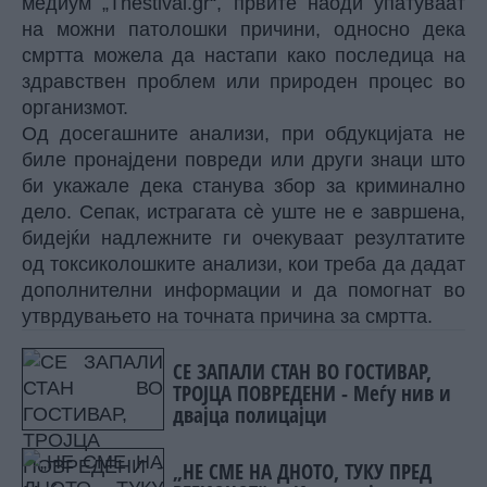
медиум „Thestival.gr“, првите наоди упатуваат
на можни патолошки причини, односно дека
смртта можела да настапи како последица на
здравствен проблем или природен процес во
организмот.
Од досегашните анализи, при обдукцијата не
биле пронајдени повреди или други знаци што
би укажале дека станува збор за криминално
дело. Сепак, истрагата сè уште не е завршена,
бидејќи надлежните ги очекуваат резултатите
од токсиколошките анализи, кои треба да дадат
дополнителни информации и да помогнат во
утврдувањето на точната причина за смртта.
СЕ ЗАПАЛИ СТАН ВО ГОСТИВАР,
ТРОЈЦА ПОВРЕДЕНИ - Меѓу нив и
двајца полицајци
„НЕ СМЕ НА ДНОТО, ТУКУ ПРЕД