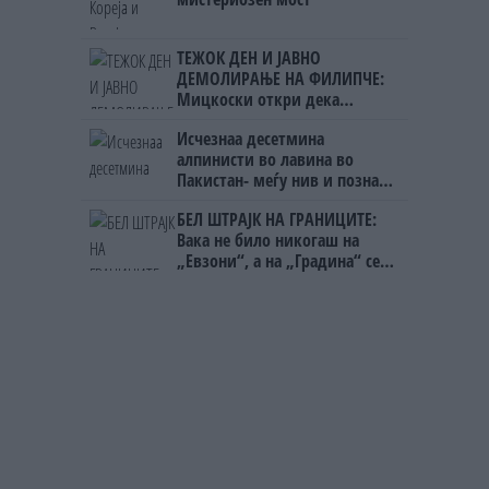
ТЕЖОК ДЕН И ЈАВНО
ДЕМОЛИРАЊЕ НА ФИЛИПЧЕ:
Мицкоски откри дека
човекот појма нема од
Исчезнаа десетмина
ништо, освен за кеш
алпинисти во лавина во
Пакистан- меѓу нив и познат
Непалец
БЕЛ ШТРАЈК НА ГРАНИЦИТЕ:
Вака не било никогаш на
„Евзони“, а на „Градина“ се
чека и пет часа