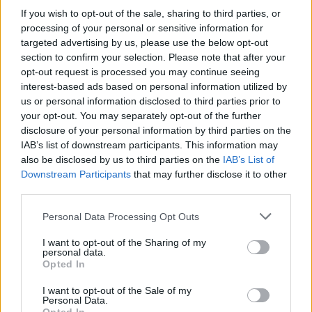
очекува по завршувањето на сите
If you wish to opt-out of the sale, sharing to third parties, or
дополнителни медицински анализи,
processing of your personal or sensitive information for
вклучително и токсиколошките испитувања.
targeted advertising by us, please use the below opt-out
section to confirm your selection. Please note that after your
© Vecer.mk, правата за текстот се на редакцијата
opt-out request is processed you may continue seeing
interest-based ads based on personal information utilized by
„ПРЕМНОГУ ОТСТАПКИ
us or personal information disclosed to third parties prior to
НАПРАВИВМЕ“ - Муцунски порача
your opt-out. You may separately opt-out of the further
дека Македонија заслужува
disclosure of your personal information by third parties on the
предвидлив пат кон ЕУ, без нови
IAB’s list of downstream participants. This information may
услови од Софија
also be disclosed by us to third parties on the
IAB’s List of
РЕКОРДНА ПОЛУГОДИШНА
Downstream Participants
that may further disclose it to other
ТРГОВИЈА - Над 10 милијарди
евра размена со светот, извозот
third parties.
расте побрзо од увозот
Personal Data Processing Opt Outs
I want to opt-out of the Sharing of my
personal data.
Opted In
НАЈЧИТАНИ ВО ПОСЛЕДНИ 7 ДЕНА
I want to opt-out of the Sale of my
Ахмети кажа што го мачи:
Personal Data.