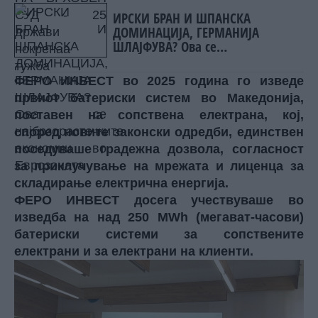
ИРСКИ БРАН И ШПАНСКА
ДОМИНАЦИЈА, ГЕРМАНИЈА
ШЛАЈФУВА? Ова се
најбрзорастечките економии во
Еврозоната
ФЕРО ИНВЕСТ во 2025 година го изведе
првиот батериски систем во Македонија,
поставен на сопствена електрана, кој,
според новите законски одредби, единствен
поседуваше градежна дозвола, согласност
за приклучување на мрежата и лиценца за
складирање електрична енергија.
ФЕРО ИНВЕСТ досега учествуваше во
изведба на над 250 MWh (мегават-часови)
батериски системи за сопствените
електрани и за електрани на клиенти.