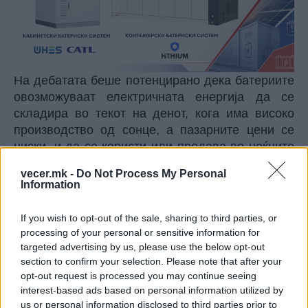
На дебатата беше потенцирано дека батериите
овозможуваат електричната енергија да се
складира во текот на денот, кога има високо
производство од сонце, а пазарните цени се
ниски, и да се користи или продава во ноќните
часови, кога нема сончево производство, а
vecer.mk -
Do Not Process My Personal
побарувачката и пазарните цени на
Information
електричната енергија се значително повисоки.
На овој начин батериите создаваат добивка за
If you wish to opt-out of the sale, sharing to third parties, or
производителот, односно за електраната, а
processing of your personal or sensitive information for
истовремено му помагаат на
targeted advertising by us, please use the below opt-out
електроенергетскиот систем на Македонија,
section to confirm your selection. Please note that after your
opt-out request is processed you may continue seeing
штитејќи го од преоптоварување со прекумерни
interest-based ads based on personal information utilized by
количини енергија во критичните часови од
us or personal information disclosed to third parties prior to