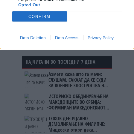
Opted Out
НЕМА ВЕЌЕ ЧИСТАЧКИ. Во Белгија
CONFIRM
“снемало“ 3.000 куќни
помошнички, можеби сега
чекаат роботи
Data Deletion
Data Access
Privacy Policy
НАЈЧИТАНИ ВО ПОСЛЕДНИ 7 ДЕНА
Ахмети кажа што го мачи:
СЛУШАМ, САКААТ ДА СЕ СУДИ
ЗА ВОЕНИТЕ ЗЛОСТРОСТВА НА
УЧК...
ИСТОРИСКО ОБЕДИНУВАЊЕ НА
МАКЕДОНЦИТЕ ВО СРБИЈА:
ФОРМИРАН МАКЕДОНСКИОТ
НАЦИОНАЛЕН СОЈУЗ
ТЕЖОК ДЕН И ЈАВНО
ДЕМОЛИРАЊЕ НА ФИЛИПЧЕ:
Мицкоски откри дека