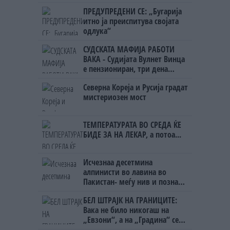
човекот појма нема од
ПРЕДУПРЕДЕНИ СЕ: „Бугарија
ништо, освен за кеш
итно ја преиспитува својата
одлука“
СУДСКАТА МАФИЈА РАБОТИ
ВАКА - Судијата Вулнет Винца
е пензиониран, три дена
откако му го врати пасошот
Северна Кореја и Русија градат
на бизнисменот Марковски
мистериозен мост
ТЕМПЕРАТУРАТА ВО СРЕДА ЌЕ
БИДЕ ЗА НА ЛЕКАР, а потоа...
Исчезнаа десетмина
алпинисти во лавина во
Пакистан- меѓу нив и познат
Непалец
БЕЛ ШТРАЈК НА ГРАНИЦИТЕ:
Вака не било никогаш на
„Евзони“, а на „Градина“ се
чека и пет часа