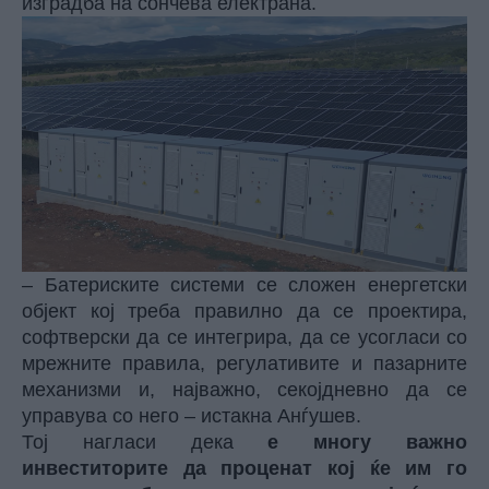
изградба на сончева електрана.
– Батериските системи се сложен енергетски
објект кој треба правилно да се проектира,
софтверски да се интегрира, да се усогласи со
мрежните правила, регулативите и пазарните
механизми и, најважно, секојдневно да се
управува со него – истакна Анѓушев.
Тој нагласи дека
е многу важно
инвеститорите да проценат кој ќе им го