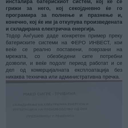
инсталира батерискиот систем, кој ќе се
грижи за него, кој секојдневно ќе го
програмира за полнење и празнење и,
конечно, кој ќе им ја откупува произведената
и складирана електрична енергија.
Тодор Анѓушев даде конкретен пример преку
батериските системи на ФЕРО ИНВЕСТ, кои
веќе се реално поставени, поврзани на
мрежата, со обезбедени сите потребни
дозволи, и веќе подолг период работат и се
дел од комерцијалната експлоатација без
никаква техничка или административна пречка.