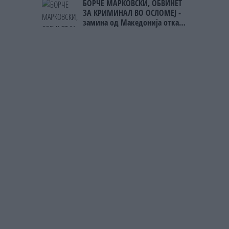
БОРЧЕ МАРКОВСКИ, ОБВИНЕТ
ЕВРА!!!
ЗА КРИМИНАЛ ВО ОСЛОМЕЈ -
замина од Македонија откако
судот во Струга решил така