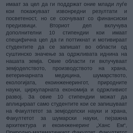
имаат за цел да ги поддржат оние млади луѓе
кои покажуваат извонредни резултати и
посветеност, но се соочуваат со финансиски
предизвици. Вториот дел вклучува
дополнителни 10 стипендии кои имаат
специфична цел да ги поттикнат и мотивираат
студентите да се запишат во области од
суштинско значење за одржливата иднина на
нашата земја. Овие области ги вклучуваат
земјоделството, производството на храна,
ветеринарната медицина, шумарството,
екологијата, екоинженерингот, природните
науки, циркуларната економија и одржливиот
развој. За овие 10 стипендии можат да
аплицираат само студентите кои се запишуваат
на Факултетот за земјоделски науки и храна,
Факултетот за шумарски науки, пејзажна
архитектура и екоинженеринг „Ханс Ем“,
Природно-математичкиот факултет, Факултетот