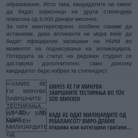
образование. Исто така, кандидатите не смеат
да бидат корисници на друга стипендија
повисока од 6.000 денари месечно.
За сите заинтересирани, особено сакаме да
истакнеме, дека апликанти не мора веќе да
бидат официјално запишани на УКИМ во
моментот на поднесување на апликацијата.
Потврдата за статус на редовен студент се
доставува дополнително, само доколку
кандидатот биде избран за стипендист.
GM955 ЌЕ ГИ МИНУВА
ЗАВРШНИТЕ ТЕСТИРАЊА ВО TÜV
SÜD МИНХЕН
КАДЕ ЌЕ ОДАТ МИЛИЈАРДИТЕ ОД
РЕБАЛАНСОТ? ВМРО-ДПМНЕ
открива кои категории граѓани
ќе добијат најмногу пари!