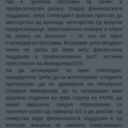
таа е целосна програма за личен и
професионален развој. Покрај финансиската
поддршка, секој стипендист добива пристап до
менторство од врсници, менторство од искусни
професионалци, практикантски позиции и обуки
за развој на вештини – се тоа во една
стипендијска програма. Веруваме дека младиот
човек не треба да бира меѓу финансиска
поддршка и професионален раст- истакна
претставник на Македонија2025.
За да аплицираат за овие стипендии,
кандидатите треба да ги исполнуваат следните
критериуми: да се државјани на Република
Северна Македонија, да се запишуваат како
редовни студенти во прва година на УКИМ, да
имаат завршено средно образование со
просечен успех од најмалку 4,0 и да доаѓаат од
семејства каде финансиската поддршка е од
витално значење за нивното понатамошно