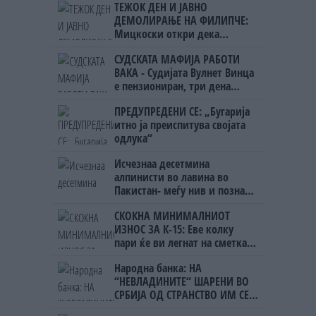
ТЕЖОК ДЕН И ЈАВНО
ДЕМОЛИРАЊЕ НА ФИЛИПЧЕ:
Мицкоски откри дека
човекот појма нема од
СУДСКАТА МАФИЈА РАБОТИ
ништо, освен за кеш
ВАКА - Судијата Вулнет Винца
е пензиониран, три дена
откако му го врати пасошот
ПРЕДУПРЕДЕНИ СЕ: „Бугарија
на бизнисменот Марковски
итно ја преиспитува својата
одлука“
Исчезнаа десетмина
алпинисти во лавина во
Пакистан- меѓу нив и познат
Непалец
СКОКНА МИНИМАЛНИОТ
ИЗНОС ЗА К-15: Еве колку
пари ќе ви легнат на сметка
годинава
Народна банка: НА
“НЕВЛАДИНИТЕ“ ШАРЕНИ ВО
СРБИЈА ОД СТРАНСТВО ИМ СЕ
ИСПЛАТЕНИ 1,3 МИЛИЈАРДИ