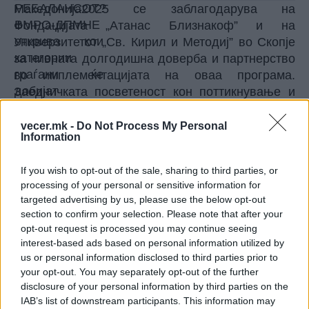
Македонија2025 се заблагодарува на
Фондацијата „Атанас Близнакоф” и на
Универзитетот „Св. Кирил и Методиј” во Скопје
за нивната долгодишна доверба и партнерство
во имплементацијата на оваа програма.
Заедничката посветеност кон поттикнување и
развивање на талентот, создавање на врвни
професионалци и лидери кои ќе носат
vecer.mk -
Do Not Process My Personal
Information
позитивни промени во општеството и
економијата, претставува темел на оваа
If you wish to opt-out of the sale, sharing to third parties, or
исклучителна партнерска програма.
processing of your personal or sensitive information for
Ги повикуваме сите амбициозни млади луѓе кои
targeted advertising by us, please use the below opt-out
планираат да се запишат на УКИМ да ја
section to confirm your selection. Please note that after your
искористат оваа извонредна можност.
opt-out request is processed you may continue seeing
Повеќе информации за програмата „Атанас
interest-based ads based on personal information utilized by
Близнакоф” на следниот линк:
us or personal information disclosed to third parties prior to
your opt-out. You may separately opt-out of the further
https://www.macedonia2025.com/en/what-we-
disclosure of your personal information by third parties on the
do/leadership-development/atanas-bliznakoff-
IAB’s list of downstream participants. This information may
scholarships-for-student-excellence