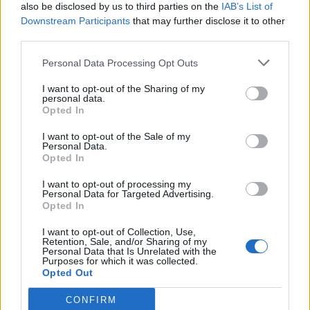
also be disclosed by us to third parties on the
IAB’s List of
Повеќе информации за отворениот повик за
Downstream Participants
that may further disclose it to other
стипендии:
https://www.macedonia2025.com/en/news/
third parties.
od-fondacijata-atanas-bliznakof-za-redovni-
Personal Data Processing Opt Outs
studenti-zapishani-vo-prv-ciklus-studii-pri-
univerzitetot-sv-kiril-i-metodij-vo-skopje-vo-
I want to opt-out of the Sharing of my
akademskata-2026-2027-godina
personal data.
Opted In
Апликациите се поднесуваат на следниот линк:
https://e-
I want to opt-out of the Sale of my
scholarship.macedonia2025.com/#/scholarship-
Personal Data.
Opted In
details/23
Крајниот рок за поднесување на
I want to opt-out of processing my
Personal Data for Targeted Advertising.
апликациите е 31 август 2026 година, до
Opted In
23.59 часот.
I want to opt-out of Collection, Use,
© Vecer.mk, правата за текстот се на редакцијата
Retention, Sale, and/or Sharing of my
Personal Data that Is Unrelated with the
Purposes for which it was collected.
ПАЗАРОТ НА НЕДВИЖНОСТИ ВО
Opted Out
СНОБИЗАМ - Деловните
простории силно ги дигаа
CONFIRM