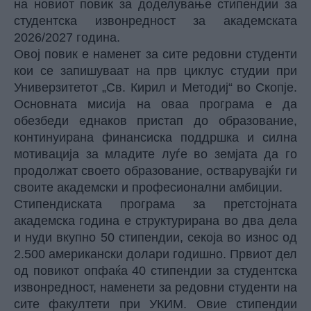
на новиот повик за доделување стипендии за
студентска извонредност за академската
2026/2027 година.
Овој повик е наменет за сите редовни студенти
кои се запишуваат на прв циклус студии при
Универзитетот „Св. Кирил и Методиј“ во Скопје.
Основната мисија на оваа програма е да
обезбеди еднаков пристап до образование,
континуирана финансиска поддршка и силна
мотивација за младите луѓе во земјата да го
продолжат своето образование, остварувајќи ги
своите академски и професионални амбиции.
Стипендиската програма за претстојната
академска година е структурирана во два дела
и нуди вкупно 50 стипендии, секоја во износ од
2.500 американски долари годишно. Првиот дел
од повикот опфаќа 40 стипендии за студентска
извонредност, наменети за редовни студенти на
сите факултети при УКИМ. Овие стипендии