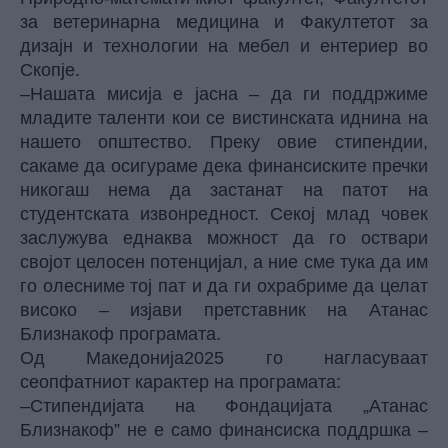
за ветеринарна медицина и Факултетот за
дизајн и технологии на мебел и ентериер во
Скопје.
–Нашата мисија е јасна – да ги поддржиме
младите таленти кои се вистинската иднина на
нашето општество. Преку овие стипендии,
сакаме да осигураме дека финансиските пречки
никогаш нема да застанат на патот на
студентската извонредност. Секој млад човек
заслужува еднаква можност да го оствари
својот целосен потенцијал, а ние сме тука да им
го олесниме тој пат и да ги охрабриме да целат
високо – изјави претставник на Атанас
Близнакоф програмата.
Од Македонија2025 го нагласуваат
сеопфатниот карактер на програмата:
–Стипендијата на Фондацијата „Атанас
Близнакоф” не е само финансиска поддршка –