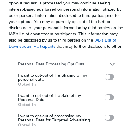
opt-out request is processed you may continue seeing
од БДП
interest-based ads based on personal information utilized by
ВМРО ДПМНЕ: Јавниот долг се
us or personal information disclosed to third parties prior to
намалува, економијата стабилна
your opt-out. You may separately opt-out of the further
како резултат на фискалната
disclosure of your personal information by third parties on the
дисциплина и домаќинско
IAB’s list of downstream participants. This information may
управување
also be disclosed by us to third parties on the
IAB’s List of
Downstream Participants
that may further disclose it to other
third parties.
НАЈЧИТАНИ ВО ПОСЛЕДНИ 7 ДЕНА
Personal Data Processing Opt Outs
СЕ СПРЕМА МЕТЕОРОЛОШКИ
I want to opt-out of the Sharing of my
ХАОС ЗА ЗИМАТА 2026/2027
personal data.
Opted In
ИСТОРИСКО ОБЕДИНУВАЊЕ НА
I want to opt-out of the Sale of my
МАКЕДОНЦИТЕ ВО СРБИЈА:
Personal Data.
Opted In
ФОРМИРАН МАКЕДОНСКИОТ
НАЦИОНАЛЕН СОЈУЗ
Ахмети кажа што го мачи:
I want to opt-out of processing my
Personal Data for Targeted Advertising.
СЛУШАМ, САКААТ ДА СЕ СУДИ
Opted In
ЗА ВОЕНИТЕ ЗЛОСТРОСТВА НА