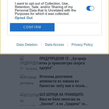
УЧК...
I want to opt-out of Collection, Use,
УЛЦИЊ Е АЛБАНСКИ, ЌЕ ГО
Retention, Sale, and/or Sharing of my
ОСЛОБОДИМЕ- Скандалозна
Personal Data that Is Unrelated with the
објава на вицепремиерот на
Purposes for which it was collected.
Opted Out
Црна Гора
ТЕМПЕРАТУРАТА ВО СРЕДА ЌЕ
БИДЕ ЗА НА ЛЕКАР, а потоа...
CONFIRM
Северна Кореја и Русија градат
Data Deletion
Data Access
Privacy Policy
мистериозен мост
ПРЕДУПРЕДЕНИ СЕ: „Бугарија
итно ја преиспитува својата
одлука“
Исчезнаа десетмина
алпинисти во лавина во
Пакистан- меѓу нив и познат
Непалец
БЕЛ ШТРАЈК НА ГРАНИЦИТЕ:
Вака не било никогаш на
„Евзони“, а на „Градина“ се
чека и пет часа