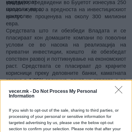
компании предвидени во Буџетот изнесува 250
милиони евра, а вредноста на инвестицискиот
циклус се проценува на околу 300 милиони
евра.
Средствата што ги обезбеди Владата и се
пласираат кон домашите компани по поволни
услови се во насока на реализација на
приватни инвестиции, коишто ќе обезбедат
сопствен развој и поттикнување на економскиот
раст. Средствата се пласираат до крајните
корисници преку деловните банки, каматната
стапка е 1,95% годишно, рокот на отплата е до
15 години и грејс период до 3 години, соопшти
vecer.mk -
Do Not Process My Personal
Министерството за финансии.
Information
© Vecer.mk, правата за текстот се на редакцијата
If you wish to opt-out of the sale, sharing to third parties, or
processing of your personal or sensitive information for
Попов: Покрај јавниот, намален
targeted advertising by us, please use the below opt-out
е и државниот долг за над 40
section to confirm your selection. Please note that after your
милиони евра, изнесува 51,7%