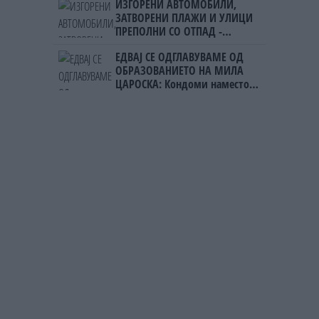
ИЗГОРЕНИ АВТОМОБИЛИ,
ЗАТВОРЕНИ ПЛАЖИ И УЛИЦИ
ПРЕПОЛНИ СО ОТПАД -
Фнидек во хаос по
ЕДВАЈ СЕ ОДГЛАВУВАМЕ ОД
мигрантскиот бран кон Сеута
ОБРАЗОВАНИЕТО НА МИЛА
ЦАРОСКА: Кондоми наместо
книги