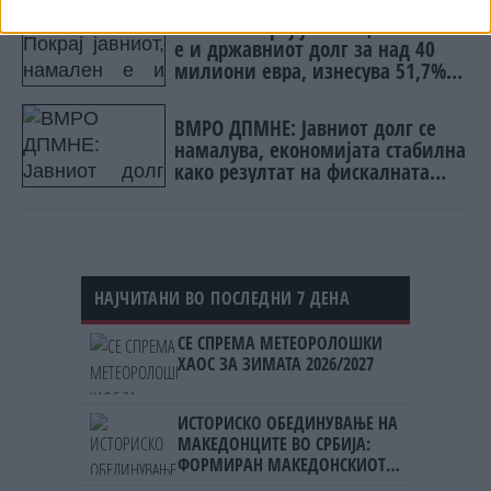
Попов: Покрај јавниот, намален
е и државниот долг за над 40
милиони евра, изнесува 51,7%
од БДП
ВМРО ДПМНЕ: Јавниот долг се
намалува, економијата стабилна
како резултат на фискалната
дисциплина и домаќинско
управување
НАЈЧИТАНИ ВО ПОСЛЕДНИ 7 ДЕНА
СЕ СПРЕМА МЕТЕОРОЛОШКИ
ХАОС ЗА ЗИМАТА 2026/2027
ИСТОРИСКО ОБЕДИНУВАЊЕ НА
МАКЕДОНЦИТЕ ВО СРБИЈА:
ФОРМИРАН МАКЕДОНСКИОТ
НАЦИОНАЛЕН СОЈУЗ