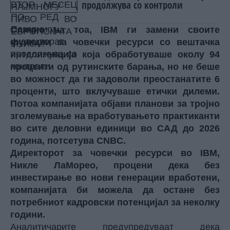
продолжува со контроли
Слично на тоа, IBM ги замени своите
функции за човечки ресурси со вештачка
интелигенција која обработуваше околу 94
проценти од рутинските барања, но не беше
во можност да ги задоволи преостанатите 6
проценти, што вклучуваше етички дилеми.
Потоа компанијата објави планови за тројно
зголемување на вработувањето практиканти
во сите деловни единици во САД до 2026
година, потсетува CNBC.
Директорот за човечки ресурси во IBM,
Никле ЛаМорео, процени дека без
инвестирање во нови генерации вработени,
компанијата би можела да остане без
потребниот кадровски потенцијал за неколку
години.
Аналитичарите предупредуваат дека