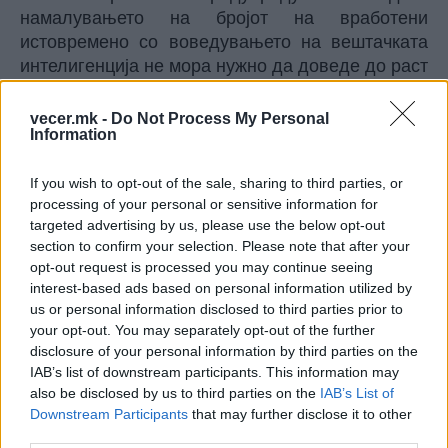
намалувањето на бројот на вработени
истовремено со воведувањето на вештачката
интелигенција не мора нужно да доведе до раст
на бизнисот, особено ако компаниите не
инвестираат во обука и развој на вработените.
vecer.mk -
Do Not Process My Personal
Information
„Имено, меѓу компаниите што ја
промовираат автоматизацијата, многумина
If you wish to opt-out of the sale, sharing to third parties, or
подоцна се покајаа за отпуштањата, бидејќи
processing of your personal or sensitive information for
го намалија бројот на луѓе потребни за
targeted advertising by us, please use the below opt-out
надгледување на вештачката
section to confirm your selection. Please note that after your
интелигенција“
, се вели во извештајот на
opt-out request is processed you may continue seeing
Intuition Labs.
interest-based ads based on personal information utilized by
Според извештајот на софтверската компанија
us or personal information disclosed to third parties prior to
„Orgview“, 39 проценти од бизнис лидерите
your opt-out. You may separately opt-out of the further
disclosure of your personal information by third parties on the
отпуштиле вработени поради воведувањето на
IAB’s list of downstream participants. This information may
вештачката интелигенција, но 55 проценти од
also be disclosed by us to third parties on the
IAB’s List of
нив признале дека некои одлуки за отпуштање
Downstream Participants
that may further disclose it to other
биле погрешни.
third parties.