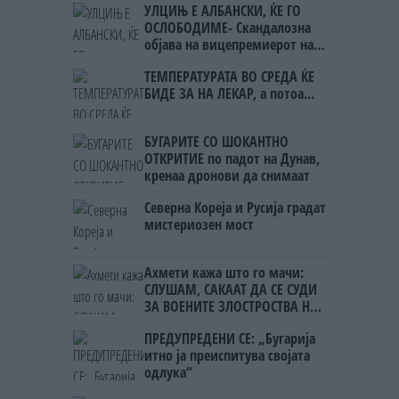
УЛЦИЊ Е АЛБАНСКИ, ЌЕ ГО
ОСЛОБОДИМЕ- Скандалозна
објава на вицепремиерот на
Црна Гора
ТЕМПЕРАТУРАТА ВО СРЕДА ЌЕ
БИДЕ ЗА НА ЛЕКАР, а потоа...
БУГАРИТЕ СО ШОКАНТНО
ОТКРИТИЕ по падот на Дунав,
кренаа дронови да снимаат
Северна Кореја и Русија градат
мистериозен мост
Ахмети кажа што го мачи:
СЛУШАМ, САКААТ ДА СЕ СУДИ
ЗА ВОЕНИТЕ ЗЛОСТРОСТВА НА
УЧК...
ПРЕДУПРЕДЕНИ СЕ: „Бугарија
итно ја преиспитува својата
одлука“