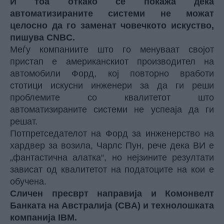
И тоа откако се покажа дека
автоматизираните системи не можат
целосно да го заменат човечкото искуство,
пишува CNBC.
Меѓу компаниите што го менуваат својот
пристап е американскиот производител на
автомобили Форд, кој повторно вработи
стотици искусни инженери за да ги реши
проблемите со квалитетот што
автоматизираните системи не успеаја да ги
решат.
Потпретседателот на Форд за инженерство на
хардвер за возила, Чарлс Пун, рече дека ВИ е
„фантастична алатка“, но нејзините резултати
зависат од квалитетот на податоците на кои е
обучена.
Сличен пресврт направија и Комонвелт
Банката на Австралија (CBA) и технолошката
компанија IBM.