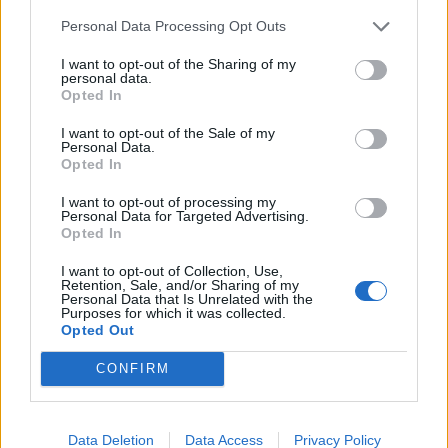
„Каде што резултатите од вештачката
интелигенција се неконзистентни, неточни
Personal Data Processing Opt Outs
или тешки за имплементација, компаниите
I want to opt-out of the Sharing of my
честопати мора повторно да воведат
personal data.
Opted In
човечки надзор“
, рече Џесика Жанг, виш
потпретседател за Азиско-пацифичкиот регион
I want to opt-out of the Sale of my
во провајдерот на HR решенија ADP.
Personal Data.
Opted In
Како што наведе таа, ова може да доведе до
дуплирање на напорот, побавно донесување
I want to opt-out of processing my
Personal Data for Targeted Advertising.
одлуки и намалена продуктивност.
Opted In
Во исто време, анкета доставена до CNBC од
Роберт Халф покажа дека 32 проценти од
I want to opt-out of Collection, Use,
Retention, Sale, and/or Sharing of my
американските менаџери за вработување
Personal Data that Is Unrelated with the
елиминирале позиција првенствено поради
Purposes for which it was collected.
Opted Out
вештачката интелигенција, а потоа повторно
вработиле работник на иста или слична
CONFIRM
позиција.
© Vecer.mk, правата за текстот се на редакцијата
Data Deletion
Data Access
Privacy Policy