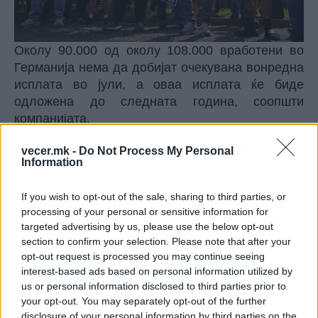
Околу 90.000 од околу 108.000 вработени во
Германија нема да добијат очекувана вонредна
исплата во јули, а оваа исплата ќе биде
одложена до следната година, соопшти
компанијата.
Меѓу мерките се преговорите за продолжување
vecer.mk -
Do Not Process My Personal
на работното време без зголемување на
Information
платите.
Синдикалните претставници го обвинија
If you wish to opt-out of the sale, sharing to third parties, or
менаџментот дека се обидува да ги укине
processing of your personal or sensitive information for
стекнатите работнички права и рекоа дека ќе
targeted advertising by us, please use the below opt-out
следат нови протести доколку компанијата не
section to confirm your selection. Please note that after your
се откаже од планираните мерки.
opt-out request is processed you may continue seeing
Синдикалната лидерка Кристијане Бенер изјави
interest-based ads based on personal information utilized by
us or personal information disclosed to third parties prior to
на состанок во Дизелдорф дека клучот за силна
your opt-out. You may separately opt-out of the further
автомобилска индустрија
„лежи во
disclosure of your personal information by third parties on the