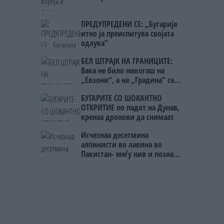
ПРЕДУПРЕДЕНИ СЕ: „Бугарија
итно ја преиспитува својата
одлука“
БЕЛ ШТРАЈК НА ГРАНИЦИТЕ:
Вака не било никогаш на
„Евзони“, а на „Градина“ се
чека и пет часа
БУГАРИТЕ СО ШОКАНТНО
ОТКРИТИЕ по падот на Дунав,
кренаа дронови да снимаат
Исчезнаа десетмина
алпинисти во лавина во
Пакистан- меѓу нив и познат
Непалец