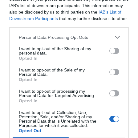
инвестициите во производи, локации и
IAB’s list of downstream participants. This information may
вработени“
.
also be disclosed by us to third parties on the
IAB’s List of
IG Metal објави дека акциите ќе продолжат во
Downstream Participants
that may further disclose it to other
текот на летото и есента, вклучително и
third parties.
протестите кај други германски компании за
Personal Data Processing Opt Outs
производство на автомобили.
© Vecer.mk, правата за текстот се на редакцијата
I want to opt-out of the Sharing of my
personal data.
Opted In
Попов: Покрај јавниот, намален
I want to opt-out of the Sale of my
е и државниот долг за над 40
Personal Data.
милиони евра, изнесува 51,7%
Opted In
од БДП
I want to opt-out of processing my
ВМРО ДПМНЕ: Јавниот долг се
Personal Data for Targeted Advertising.
намалува, економијата стабилна
Opted In
како резултат на фискалната
дисциплина и домаќинско
I want to opt-out of Collection, Use,
Retention, Sale, and/or Sharing of my
управување
Personal Data that Is Unrelated with the
Purposes for which it was collected.
Opted Out