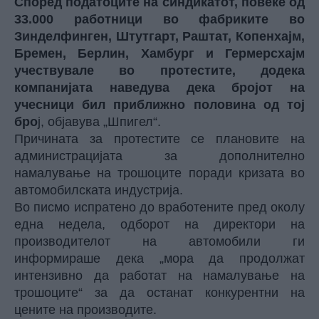
Според податоците на синдикатот, повеќе од
33.000 работници во фабриките во
Зинделфинген, Штутгарт, Раштат, Копенхајм,
Бремен, Берлин, Хамбург и Гермерсхајм
учествувале во протестите, додека
компанијата наведува дека бројот на
учесници бил приближно половина од тој
бро
ј, објавува „Шпигел“.
Причината за протестите се плановите на
администрацијата за дополнително
намалување на трошоците поради кризата во
автомобилската индустрија.
Во писмо испратено до вработените пред околу
една недела, одборот на директори на
производителот на автомобили ги
информираше дека „мора да продолжат
интензивно да работат на намалување на
трошоците“ за да останат конкурентни на
цените на производите.