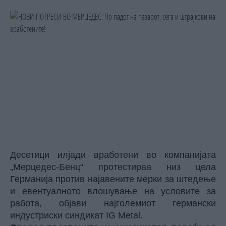
Десетици илјади вработени во компанијата
„Мерцедес-Бенц“ протестираа низ цела
Германија против најавените мерки за штедење
и евентуалното влошување на условите за
работа, објави најголемиот германски
индустриски синдикат IG Metal.