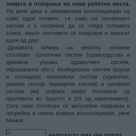
земјата и отворање на нови работни места.
Тој рече дека е невозможна консолидација на
само еден сегмент, т.е само на пензискиот
систем и е потребно да се гледа големата
слика, зашто системите се поврзани и зависат
еден од друг.
-Државата почива на неколку основни
столбови: политички систем (правосудство и
државна управа, здравствен систем,
образование итн.); безбедносен систем (војска
и полиција); економски систем (приватен,
реален сектор, банкарски систем) и пензиски
систем (кој опфаќа скоро половина од
приливите во буџетот и 2/3 од населението).
Сите овие столбови се меѓусебно поврзани и
потребна е нивна взамна консолидација, рече
Мемов.
ФОЛКСВАГЕН ИМА 60% ПОВЕЌЕ