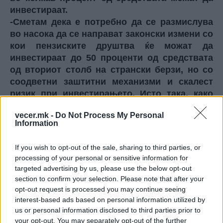
инвестираат.
-Сметам дека е потребно да се размислува
во насока да се направат законски измени со
кои пензиските друштва ќе можат да
инвестираат до 50 проценти од средствата
од вториот столб на странски берзи, но со
соодветни заштитни механизми и скалест
ризик при инвестирањето. Исто така, како
друга варијанта, може да се размислува и во
vecer.mk -
Do Not Process My Personal
правец на инвестирање на акумулираните
Information
средства од страна на државата во акции и
удели во компании кои остваруваат реален
If you wish to opt-out of the sale, sharing to third parties, or
профит, како што тоа се прави во некои
processing of your personal or sensitive information for
земји во Европа, нагласи Мемов.
targeted advertising by us, please use the below opt-out
Тој додаде дека
Фондот во изминатиот
section to confirm your selection. Please note that after your
период до Министерството за социјална
opt-out request is processed you may continue seeing
interest-based ads based on personal information utilized by
политика, демографија и млади достави
us or personal information disclosed to third parties prior to
краткорочни и среднорочни мерки за
your opt-out. You may separately opt-out of the further