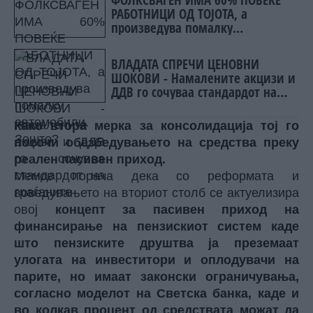
РАБОТНИЦИ ОД ТОЈОТА, а
произведува помалку
автомобили. Зошто?
ВЛАДАТА СПРЕЧИ ЦЕНОВНИ
ШОКОВИ - Намалените акцизи и
ДДВ го сочуваа стандардот на
граѓаните
Како втора мерка за консолидација тој го
посочи обезбедувањето на средства преку
реален пасивен приход.
Мемов порача дека со реформата и
воведувањето на вториот столб се актуелизира
овој
концепт за пасивен приход на
финансирање на пензискиот систем каде
што пензиските друштва ја преземаат
улогата на инвеститори и оплодувачи на
парите, но имаат законски ограничувања,
согласно моделот на Светска банка, каде и
во колкав процент од средствата можат да