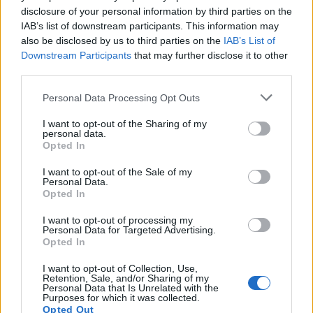
подобрување на финансиската ситуација,
disclosure of your personal information by third parties on the
како што се можност за уплата на придонес
IAB’s list of downstream participants. This information may
за ПИО од страна на физички лица кои не се
also be disclosed by us to third parties on the
IAB’s List of
во редовен работен однос, а остваруваат
Downstream Participants
that may further disclose it to other
приходи; продолжување на работниот однос
third parties.
на доброволна основа по навршени 64
Personal Data Processing Opt Outs
години живот за сите вработени во
приватниот сектор; постепено зголемување
I want to opt-out of the Sharing of my
personal data.
на стапката на придонес за ПИО од 0,3
Opted In
проценти годишно до 2030 година и плаќање
на придонесите на ангажираните лица со
I want to opt-out of the Sale of my
Personal Data.
договор на дело во јавниот сектор.
Opted In
Мемов посочи дека реформата на пензискиот
систем придонесе да се подобри наплатата на
I want to opt-out of processing my
Personal Data for Targeted Advertising.
придонесите со што е оневозможена
Opted In
ситуацијата од деведесеттите, кога за голем
I want to opt-out of Collection, Use,
број на вработени не се плаќале придонесите
Retention, Sale, and/or Sharing of my
за пензиско осигурување и тие денес имаат
Personal Data that Is Unrelated with the
Purposes for which it was collected.
проблем во остварувањето на правото на
Opted Out