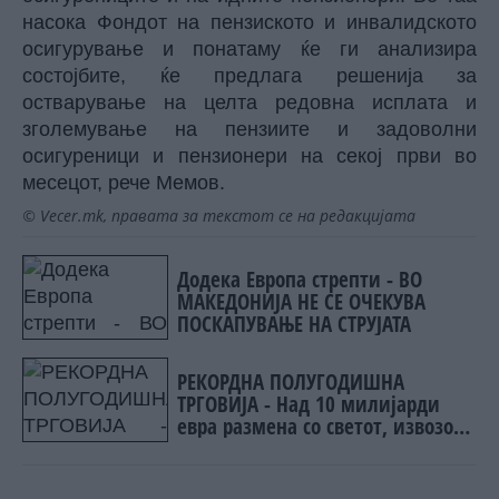
насока Фондот на пензиското и инвалидското
осигурување и понатаму ќе ги анализира
состојбите, ќе предлага решенија за
остварување на целта редовна исплата и
зголемување на пензиите и задоволни
осигуреници и пензионери на секој први во
месецот, рече Мемов.
© Vecer.mk, правата за текстот се на редакцијата
Додека Европа стрепти - ВО
МАКЕДОНИЈА НЕ СЕ ОЧЕКУВА
ПОСКАПУВАЊЕ НА СТРУЈАТА
РЕКОРДНА ПОЛУГОДИШНА
ТРГОВИЈА - Над 10 милијарди
евра размена со светот, извозот
расте побрзо од увозот