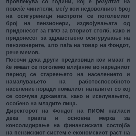
провлекува со години, кој е резултат на
повеќе чинители, меѓу кои недоволниот број
на осигуреници наспроти се поголемиот
број на пензионери, издвојувањата од
придонесот за ПИО за вториот столб, како и
придонесот за здравствено осигурување на
пензионерите, што паѓа на товар на Фондот,
рече Мемов.
Посочи дека други предизвици кои имаат и
ќе имаат се поголемо влијание во наредниот
период се стареењето на населението и
намалувањето на работоспособното
население поради помалиот наталитет со кој
се соочува државата, како и иселувањето,
особено на младите лица.
Директорот на Фондот на ПИОМ нагласи
дека првата и основна мерка за
консолидирање на финансиската состојба
на пензискиот систем е економскиот раст на