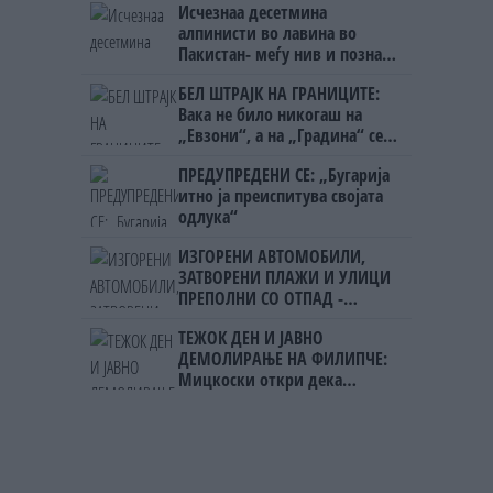
Исчезнаа десетмина
алпинисти во лавина во
Пакистан- меѓу нив и познат
Непалец
БЕЛ ШТРАЈК НА ГРАНИЦИТЕ:
Вака не било никогаш на
„Евзони“, а на „Градина“ се
чека и пет часа
ПРЕДУПРЕДЕНИ СЕ: „Бугарија
итно ја преиспитува својата
одлука“
ИЗГОРЕНИ АВТОМОБИЛИ,
ЗАТВОРЕНИ ПЛАЖИ И УЛИЦИ
ПРЕПОЛНИ СО ОТПАД -
Фнидек во хаос по
ТЕЖОК ДЕН И ЈАВНО
мигрантскиот бран кон Сеута
ДЕМОЛИРАЊЕ НА ФИЛИПЧЕ:
Мицкоски откри дека
човекот појма нема од
ништо, освен за кеш