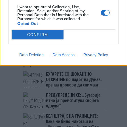
ЗА ВОЕНИТЕ ЗЛОСТРОСТВА НА
УЧК...
I want to opt-out of Collection, Use,
Retention, Sale, and/or Sharing of my
УЛЦИЊ Е АЛБАНСКИ, ЌЕ ГО
Personal Data that Is Unrelated with the
ОСЛОБОДИМЕ- Скандалозна
Purposes for which it was collected.
објава на вицепремиерот на
Opted Out
Црна Гора
ТЕМПЕРАТУРАТА ВО СРЕДА ЌЕ
CONFIRM
БИДЕ ЗА НА ЛЕКАР, а потоа...
Северна Кореја и Русија градат
Data Deletion
Data Access
Privacy Policy
мистериозен мост
БУГАРИТЕ СО ШОКАНТНО
ОТКРИТИЕ по падот на Дунав,
кренаа дронови да снимаат
ПРЕДУПРЕДЕНИ СЕ: „Бугарија
итно ја преиспитува својата
одлука“
БЕЛ ШТРАЈК НА ГРАНИЦИТЕ:
Вака не било никогаш на
„Евзони“, а на „Градина“ се