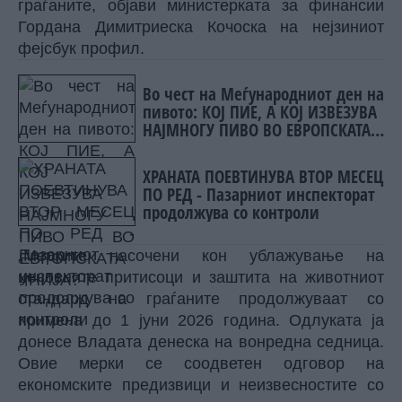
граѓаните, објави министерката за финансии
Гордана Димитриеска Кочоска на нејзиниот
фејсбук профил.
Во чест на Меѓународниот ден на
пивото: КОЈ ПИЕ, А КОЈ ИЗВЕЗУВА
НАЈМНОГУ ПИВО ВО ЕВРОПСКАТА
УНИЈА?
ХРАНАТА ПОЕВТИНУВА ВТОР МЕСЕЦ
ПО РЕД - Пазарниот инспекторат
продолжува со контроли
„Мерките насочени кон ублажување на
ценовните притисоци и заштита на животниот
стандард на граѓаните продолжуваат со
примена до 1 јуни 2026 година. Одлуката ја
донесе Владата денеска на вонредна седница.
Овие мерки се соодветен одговор на
економските предизвици и неизвесностите со