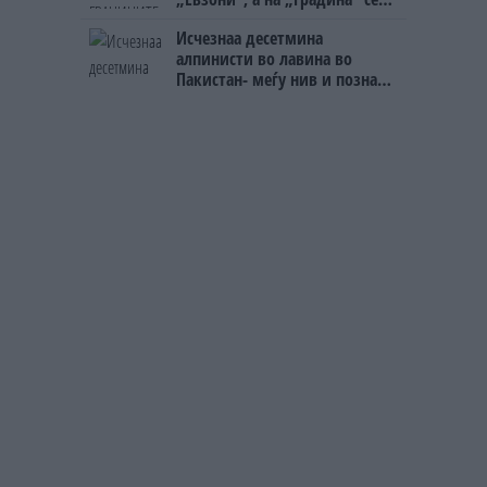
чека и пет часа
Исчезнаа десетмина
алпинисти во лавина во
Пакистан- меѓу нив и познат
Непалец