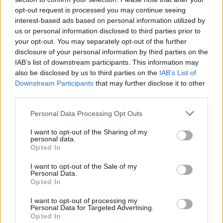
милиони евра, изнесува 51,7%
opt-out request is processed you may continue seeing
од БДП
interest-based ads based on personal information utilized by
us or personal information disclosed to third parties prior to
ВМРО ДПМНЕ: Јавниот долг се
your opt-out. You may separately opt-out of the further
намалува, економијата стабилна
disclosure of your personal information by third parties on the
како резултат на фискалната
IAB’s list of downstream participants. This information may
дисциплина и домаќинско
управување
also be disclosed by us to third parties on the
IAB’s List of
Downstream Participants
that may further disclose it to other
third parties.
НАЈЧИТАНИ ВО ПОСЛЕДНИ 7 ДЕНА
Personal Data Processing Opt Outs
I want to opt-out of the Sharing of my
СЕ СПРЕМА МЕТЕОРОЛОШКИ
personal data.
ХАОС ЗА ЗИМАТА 2026/2027
Opted In
I want to opt-out of the Sale of my
ИСТОРИСКО ОБЕДИНУВАЊЕ НА
Personal Data.
МАКЕДОНЦИТЕ ВО СРБИЈА:
Opted In
ФОРМИРАН МАКЕДОНСКИОТ
НАЦИОНАЛЕН СОЈУЗ
I want to opt-out of processing my
Ахмети кажа што го мачи:
Personal Data for Targeted Advertising.
СЛУШАМ, САКААТ ДА СЕ СУДИ
Opted In