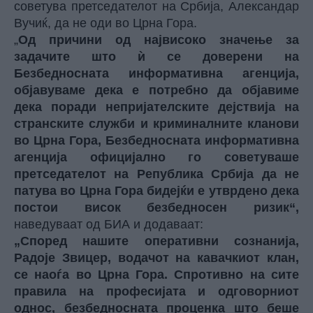
советува претседателот на Србија, Александар
Вучиќ, да не оди во Црна Гора.
„
Од причини од највисоко значење за
задачите што ѝ се доверени на
Безбедносната информативна агенција,
објавуваме дека е потребно да објавиме
дека поради непријателските дејствија на
странските служби и криминалните кланови
во Црна Гора, Безбедносната информативна
агенција официјално го советуваше
претседателот на Република Србија да не
патува во Црна Гора бидејќи е утврдено дека
постои висок безбедносен ризик“,
наведуваат од БИА и додаваат:
„Според нашите оперативни сознанија,
Радоје Звицер, водачот на кавачкиот клан,
се наоѓа во Црна Гора. Спротивно на сите
правила на професијата и одговорниот
однос, безбедносната проценка што беше