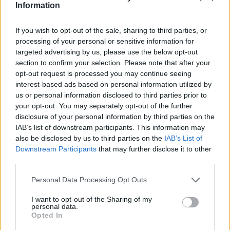
народна партија на Црна Гора, апелираше до
Information
претседателот на Србија, Александар Вучиќ, да
го одложи неговото пристигнување во Црна
If you wish to opt-out of the sale, sharing to third parties, or
Гора.
processing of your personal or sensitive information for
targeted advertising by us, please use the below opt-out
- Не е тајна дека Радоје Звицер е во Црна Гора
section to confirm your selection. Please note that after your
и дека има области во Црна Гора во Катунска
opt-out request is processed you may continue seeing
нахија каде што на полицијата не ѝ е дозволено
interest-based ads based on personal information utilized by
да дојде - изјави Кнежевиќ за телевизијата
us or personal information disclosed to third parties prior to
„Информер“.
your opt-out. You may separately opt-out of the further
Кнежевиќ се осврна и на настаните на
disclosure of your personal information by third parties on the
аеродромот во Тиват, кога 87 патници од Србија
IAB’s list of downstream participants. This information may
also be disclosed by us to third parties on the
IAB’s List of
беа малтретирани и на крајот вратени во
Downstream Participants
that may further disclose it to other
Србија.
third parties.
- Знаејќи дека немаше реформа во
црногорската служба, туку во администрацијата
Personal Data Processing Opt Outs
на полицијата, само затоа што имаат тетоважи
I want to opt-out of the Sharing of my
и се покриени со тетоважи. Ако требаше да се
personal data.
гледа на тој начин, Србија треба да забрани
Opted In
влез на 80 проценти од Црногорците. Ако тоа е