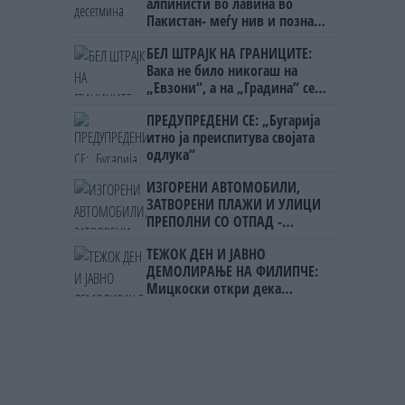
алпинисти во лавина во
Пакистан- меѓу нив и познат
Непалец
БЕЛ ШТРАЈК НА ГРАНИЦИТЕ:
Вака не било никогаш на
„Евзони“, а на „Градина“ се
чека и пет часа
ПРЕДУПРЕДЕНИ СЕ: „Бугарија
итно ја преиспитува својата
одлука“
ИЗГОРЕНИ АВТОМОБИЛИ,
ЗАТВОРЕНИ ПЛАЖИ И УЛИЦИ
ПРЕПОЛНИ СО ОТПАД -
Фнидек во хаос по
ТЕЖОК ДЕН И ЈАВНО
мигрантскиот бран кон Сеута
ДЕМОЛИРАЊЕ НА ФИЛИПЧЕ:
Мицкоски откри дека
човекот појма нема од
ништо, освен за кеш