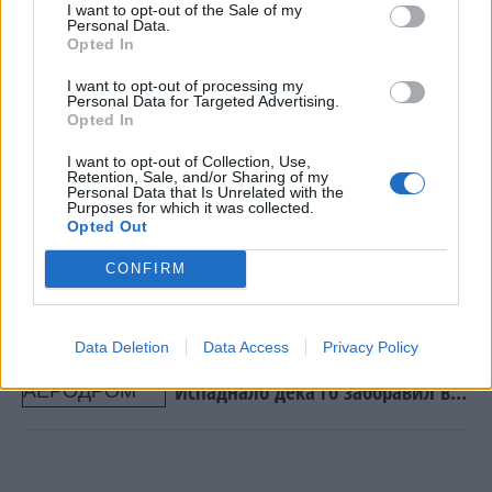
I want to opt-out of the Sale of my
кривично дело и ако се решава според
Personal Data.
кривичниот закон, тогаш овие луѓе требаше да
Opted In
бидат уапсени. Објаснувањето дека некој е
I want to opt-out of processing my
тетовиран и оди во теретана и дека тоа ја
Personal Data for Targeted Advertising.
Opted In
претставува безбедноста на Црна Гора, тогаш
се грижам за Црна Гора - вели Кнежевиќ.
I want to opt-out of Collection, Use,
Retention, Sale, and/or Sharing of my
© Vecer.mk, правата за текстот се на редакцијата
Personal Data that Is Unrelated with the
Purposes for which it was collected.
Opted Out
СИМБОЛОТ Е ИНКЛУЗИВЕН, НЕ
ЕКСКЛУЗИВЕН: „Ако и
CONFIRM
припадниците на грчкиот народ
се препознаваат во овој
споменик, не гледаме никаква
КРЕНАЛ ПАНИКА НА АЕРОДРОМ
Data Deletion
Data Access
Privacy Policy
пречка во тоа“
ДЕКА МУ ИСЧЕЗНАЛО ДЕТЕТО -
Испаднало дека го заборавил во
сместувањето