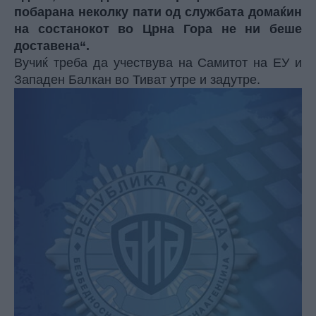
побарана неколку пати од службата домаќин
на состанокот во Црна Гора не ни беше
доставена“.
Вучиќ треба да учествува на Самитот на ЕУ и
Западен Балкан во Тиват утре и задутре.