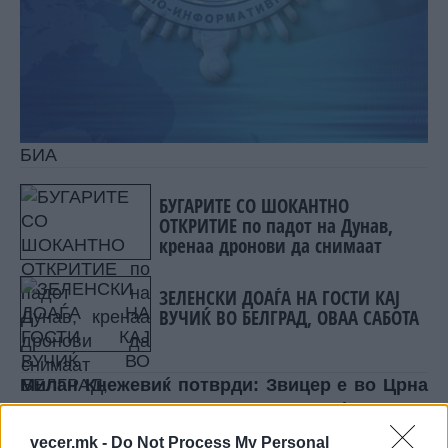
БИА
БУГАРИТЕ СО ШОКАНТНО
ОТКРИТИЕ по падот на Дунав,
кренаа дронови да снимаат
ЗЕЛЕНСКИ ДОАЃА НА ГОСТИ КАЈ
ВУЧИЌ ВО БЕЛГРАД, ОВАА САБОТА
Милан Кнежевиќ потврди: Звицер е во Црна
Гора, се движи околу Катунска нахија
Милан Кнежевиќ, лидерот на Демократската
vecer.mk -
Do Not Process My Personal