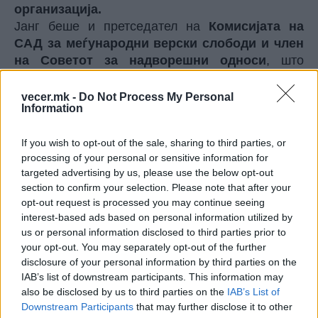
организација.
Јанг беше и претседател на
Комисијата на
САД за меѓународни верски слободи и член
на Советот за надворешни односи
, што
укажува на значајно искуство во областа на
надворешната политика и меѓународните
vecer.mk -
Do Not Process My Personal
Information
односи.
Да ве потсетиме дека американскиот
If you wish to opt-out of the sale, sharing to third parties, or
претседател
Доналд Трамп
номинираше
processing of your personal or sensitive information for
неколку кандидати за амбасадорски, судски и
targeted advertising by us, please use the below opt-out
високи административни позиции, вклучувајќи
section to confirm your selection. Please note that after your
го и новиот амбасадор на САД во Србија, беше
opt-out request is processed you may continue seeing
објавено на официјалната веб-страница на
interest-based ads based on personal information utilized by
Белата куќа. Меѓу номинираните е и
Мајкл Јанг
us or personal information disclosed to third parties prior to
од Јута, кој е
номиниран за позицијата
your opt-out. You may separately opt-out of the further
disclosure of your personal information by third parties on the
вонреден и ополномоштен амбасадор на
IAB’s list of downstream participants. This information may
Соединетите Американски Држави во
also be disclosed by us to third parties on the
IAB’s List of
Србија
, според веб-страницата на Белата куќа.
Downstream Participants
that may further disclose it to other