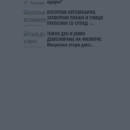
одлука“
ИЗГОРЕНИ АВТОМОБИЛИ,
ЗАТВОРЕНИ ПЛАЖИ И УЛИЦИ
ПРЕПОЛНИ СО ОТПАД -
Фнидек во хаос по
ТЕЖОК ДЕН И ЈАВНО
мигрантскиот бран кон Сеута
ДЕМОЛИРАЊЕ НА ФИЛИПЧЕ:
Мицкоски откри дека
човекот појма нема од
ништо, освен за кеш