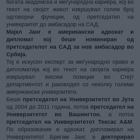
богата академска и меѓународна кариера, кој во
текот на својот живот извршувал голем број
одговорни функции, од претседател на
универзитет до амбасадор на САД.
Мајкл Јанг е американски адвокат и
дипломат кој беше номиниран од
претседателот на САД за нов амбасадор во
Србија.
Тој е искусен експерт за меѓународно право и
дипломатија кој во текот на својата кариера
извршувал високи позиции во Стејт
департментот и раководел со неколку големи
американски универзитети.
Беше
претседател на Универзитетот во Јута
од 2004 до 2011 година, потоа
претседател на
Универзитетот во Вашингтон
, а потоа
претседател на Универзитетот Тексас А&М
.
По образование е адвокат, дипломирал на
Универзитетот Бригам Јанг, а
докторирал