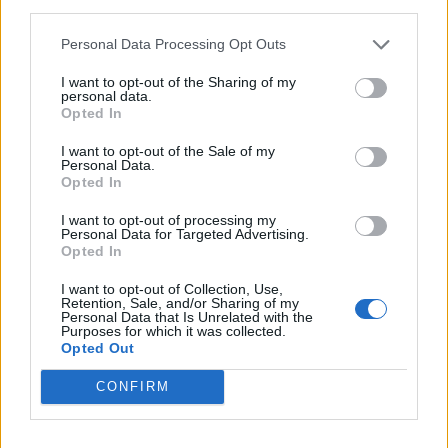
© Vecer.mk, правата за текстот се на редакцијата
third parties.
Personal Data Processing Opt Outs
СИМБОЛОТ Е ИНКЛУЗИВЕН, НЕ
ЕКСКЛУЗИВЕН: „Ако и
I want to opt-out of the Sharing of my
припадниците на грчкиот народ
personal data.
Opted In
се препознаваат во овој
споменик, не гледаме никаква
КРЕНАЛ ПАНИКА НА АЕРОДРОМ
I want to opt-out of the Sale of my
пречка во тоа“
Personal Data.
ДЕКА МУ ИСЧЕЗНАЛО ДЕТЕТО -
Opted In
Испаднало дека го заборавил во
сместувањето
I want to opt-out of processing my
Personal Data for Targeted Advertising.
Opted In
I want to opt-out of Collection, Use,
Retention, Sale, and/or Sharing of my
НАЈЧИТАНИ ВО ПОСЛЕДНИ 7 ДЕНА
Personal Data that Is Unrelated with the
Purposes for which it was collected.
ИСТОРИСКО ОБЕДИНУВАЊЕ НА
Opted Out
МАКЕДОНЦИТЕ ВО СРБИЈА:
ФОРМИРАН МАКЕДОНСКИОТ
CONFIRM
НАЦИОНАЛЕН СОЈУЗ
Ахмети кажа што го мачи:
СЛУШАМ, САКААТ ДА СЕ СУДИ