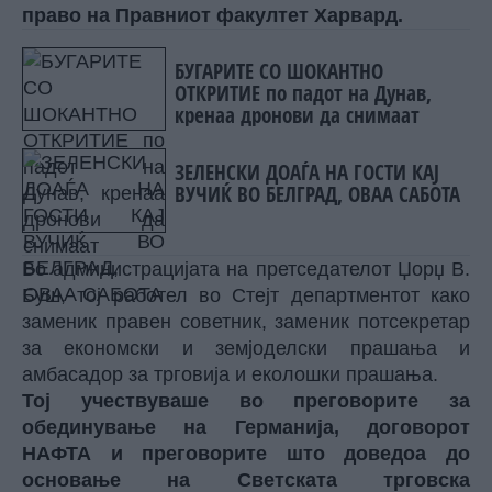
право на Правниот факултет Харвард.
БУГАРИТЕ СО ШОКАНТНО
ОТКРИТИЕ по падот на Дунав,
кренаа дронови да снимаат
ЗЕЛЕНСКИ ДОАЃА НА ГОСТИ КАЈ
ВУЧИЌ ВО БЕЛГРАД, ОВАА САБОТА
Во администрацијата на претседателот Џорџ В.
Буш, тој работел во Стејт департментот како
заменик правен советник, заменик потсекретар
за економски и земјоделски прашања и
амбасадор за трговија и еколошки прашања.
Тој учествуваше во преговорите за
обединување на Германија, договорот
НАФТА и преговорите што доведоа до
основање на Светската трговска