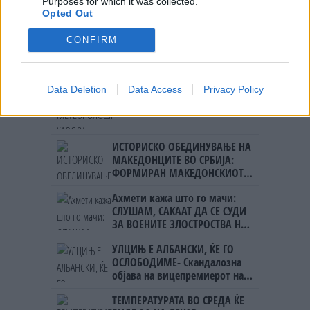
се препознаваат во овој
Purposes for which it was collected.
споменик, не гледаме никаква
Opted Out
пречка во тоа“
CONFIRM
НАЈЧИТАНИ ВО ПОСЛЕДНИ 7 ДЕНА
Data Deletion
Data Access
Privacy Policy
СЕ СПРЕМА МЕТЕОРОЛОШКИ
ХАОС ЗА ЗИМАТА 2026/2027
ИСТОРИСКО ОБЕДИНУВАЊЕ НА
МАКЕДОНЦИТЕ ВО СРБИЈА:
ФОРМИРАН МАКЕДОНСКИОТ
НАЦИОНАЛЕН СОЈУЗ
Ахмети кажа што го мачи:
СЛУШАМ, САКААТ ДА СЕ СУДИ
ЗА ВОЕНИТЕ ЗЛОСТРОСТВА НА
УЧК...
УЛЦИЊ Е АЛБАНСКИ, ЌЕ ГО
ОСЛОБОДИМЕ- Скандалозна
објава на вицепремиерот на
Црна Гора
ТЕМПЕРАТУРАТА ВО СРЕДА ЌЕ