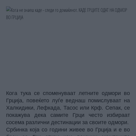
Кога тука се споменуваат летните одмори во
Грција, повеќето луѓе веднаш помислуваат на
Халкидики, Лефкада, Тасос или Крф. Сепак, се
покажува дека самите Грци често избираат
сосема различни дестинации за своите одмори.
Србинка која со години живее во Грција и е во