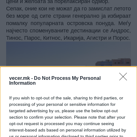
цени и желбата за порелаксиран одмор.
Сепак, оние кои не можат да го замислат летото
без море од сите страни генерално ја избираат
помалку популарната островска понуда. Меѓу
најчесто споменуваните дестинации се Андрос,
Тинос, Парос, Китнос, Икарија, Агистри и Порос.
vecer.mk -
Do Not Process My Personal
Information
If you wish to opt-out of the sale, sharing to third parties, or
processing of your personal or sensitive information for
targeted advertising by us, please use the below opt-out
section to confirm your selection. Please note that after your
opt-out request is processed you may continue seeing
Кога станува збор за северниот дел од земјата,
interest-based ads based on personal information utilized by
кој е особено интересен за туристите од Србија
us or personal information disclosed to third parties prior to