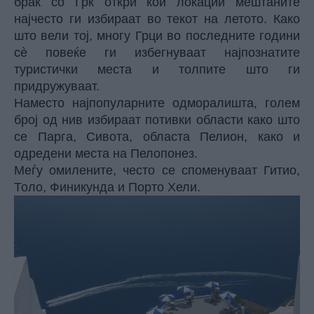
брак со Грк откри кои локации мештаните
најчесто ги избираат во текот на летото. Како
што вели тој, многу Грци во последните години
сè повеќе ги избегнуваат најпознатите
туристички места и толпите што ги
придружуваат.
Наместо најпопуларните одморалишта, голем
број од нив избираат потивки области како што
се Парга, Сивота, областа Пелион, како и
одредени места на Пелопонез.
Меѓу омилените, често се споменуваат Гитио,
Толо, Финикунда и Порто Хели.