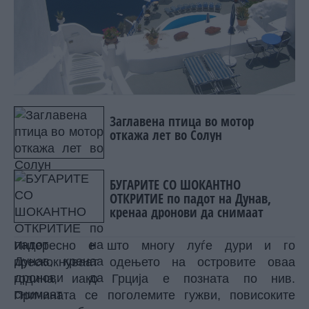
Заглавена птица во мотор
откажа лет во Солун
БУГАРИТЕ СО ШОКАНТНО
ОТКРИТИЕ по падот на Дунав,
кренаа дронови да снимаат
Интересно е што многу луѓе дури и го
прескокнуваат одењето на островите оваа
година, иако Грција е позната по нив.
Причината се поголемите гужви, повисоките