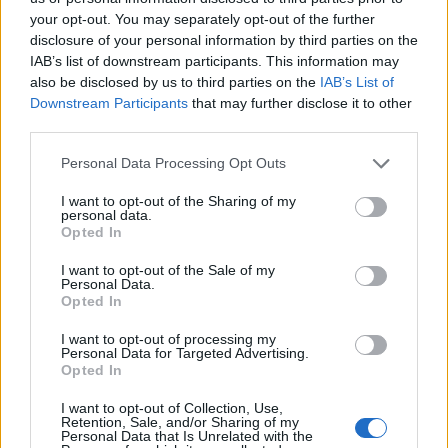
поради неговата близина, локалното население
your opt-out. You may separately opt-out of the further
disclosure of your personal information by third parties on the
сака да ги посети Вурвура, Сарти, Кавала, како
IAB’s list of downstream participants. This information may
и неколку острови во северниот дел на
also be disclosed by us to third parties on the
IAB’s List of
Егејското Море.
Downstream Participants
that may further disclose it to other
Сето ова покажува дека Грците генерално
third parties.
бараат места со помалку гужви, автентична
атмосфера и побавно темпо на живот, додека
Personal Data Processing Opt Outs
најпознатите туристички центри честопати им се
I want to opt-out of the Sharing of my
препуштаат на странските гости.
personal data.
Opted In
© Vecer.mk, правата за текстот се на редакцијата
I want to opt-out of the Sale of my
Personal Data.
ЗЕЛЕНСКИ ДОАЃА НА ГОСТИ КАЈ
Opted In
ВУЧИЌ ВО БЕЛГРАД, ОВАА САБОТА
I want to opt-out of processing my
Personal Data for Targeted Advertising.
Opted In
СИМБОЛОТ Е ИНКЛУЗИВЕН, НЕ
ЕКСКЛУЗИВЕН: „Ако и
I want to opt-out of Collection, Use,
Retention, Sale, and/or Sharing of my
припадниците на грчкиот народ
Personal Data that Is Unrelated with the