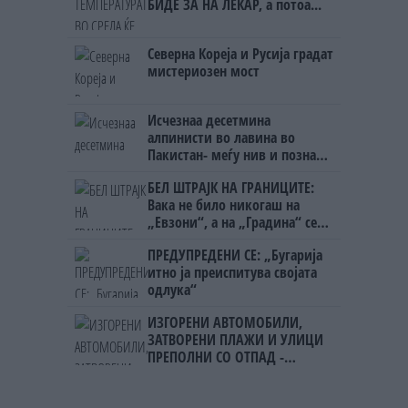
БИДЕ ЗА НА ЛЕКАР, а потоа...
Северна Кореја и Русија градат
мистериозен мост
Исчезнаа десетмина
алпинисти во лавина во
Пакистан- меѓу нив и познат
Непалец
БЕЛ ШТРАЈК НА ГРАНИЦИТЕ:
Вака не било никогаш на
„Евзони“, а на „Градина“ се
чека и пет часа
ПРЕДУПРЕДЕНИ СЕ: „Бугарија
итно ја преиспитува својата
одлука“
ИЗГОРЕНИ АВТОМОБИЛИ,
ЗАТВОРЕНИ ПЛАЖИ И УЛИЦИ
ПРЕПОЛНИ СО ОТПАД -
Фнидек во хаос по
мигрантскиот бран кон Сеута