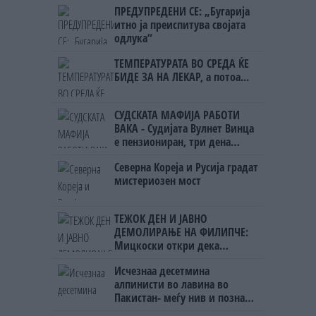
ПРЕДУПРЕДЕНИ СЕ: „Бугарија
итно ја преиспитува својата
одлука“
ТЕМПЕРАТУРАТА ВО СРЕДА ЌЕ
БИДЕ ЗА НА ЛЕКАР, а потоа...
СУДСКАТА МАФИЈА РАБОТИ
ВАКА - Судијата Вулнет Винца
е пензиониран, три дена
откако му го врати пасошот
Северна Кореја и Русија градат
на бизнисменот Марковски
мистериозен мост
ТЕЖОК ДЕН И ЈАВНО
ДЕМОЛИРАЊЕ НА ФИЛИПЧЕ:
Мицкоски откри дека
човекот појма нема од
Исчезнаа десетмина
ништо, освен за кеш
алпинисти во лавина во
Пакистан- меѓу нив и познат
Непалец