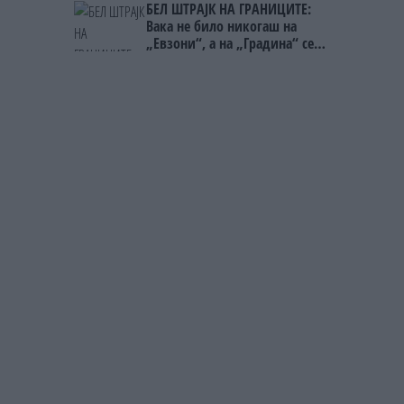
БЕЛ ШТРАЈК НА ГРАНИЦИТЕ:
Вака не било никогаш на
„Евзони“, а на „Градина“ се
чека и пет часа