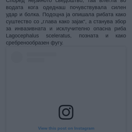
Според нејзиното сведоштво, таа влегла во
водата кога одеднаш почувствувала силен
удар и болка. Подоцна ја опишала рибата како
суштество со „глава како зајак“, а станува збор
за инвазивната и исклучително опасна риба
Lagocephalus sceleratus, позната и како
сребренообразен фугу.
View this post on Instagram