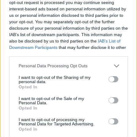
смее да се консумира.
opt-out request is processed you may continue seeing
Во Грција во меѓувреме е објавена нова
interest-based ads based on personal information utilized by
интерактивна мапа, која го покажува
us or personal information disclosed to third parties prior to
your opt-out. You may separately opt-out of the further
драматичното ширење на сребреногрбата риба-
disclosure of your personal information by third parties on the
зајак (лагокефалос) во грчките води.
IAB’s list of downstream participants. This information may
Податоците од грчката мрежа за рано
also be disclosed by us to third parties on the
IAB’s List of
предупредување ELNAIS покажуваат дека овој
Downstream Participants
that may further disclose it to other
вид во изминатите две децении континуирано
third parties.
се шири низ источниот Медитеран. Она што
Personal Data Processing Opt Outs
започнало како изолирани случаи забележани
во 2025 година, денес прераснало во масовна
I want to opt-out of the Sharing of my
инвазија. Најголеми концентрации има околу
personal data.
Opted In
Крит, Додеканезите, Кикладите и поголемиот
дел од Егејското Море.
I want to opt-out of the Sale of my
Personal Data.
© Vecer.mk, правата за текстот се на редакцијата
Opted In
I want to opt-out of processing my
ЦРНА ГОРА ДА ПРИМИ МИГРАНТИ,
Personal Data for Targeted Advertising.
ќе побара Италија на вонреден
Opted In
состанок на ЕУ