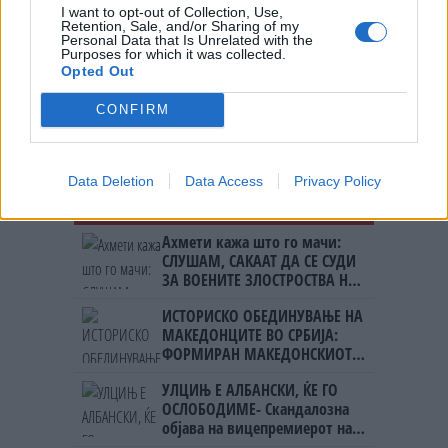
I want to opt-out of Collection, Use,
Retention, Sale, and/or Sharing of my
Personal Data that Is Unrelated with the
Хорор во соседството - ГО
Purposes for which it was collected.
ЗАМРЗНАЛ МРТВИОТ ТАТКО ЗА ДА
Opted Out
ЈА ЗЕМА ПЕНЗИЈАТА
CONFIRM
Data Deletion
Data Access
Privacy Policy
НАЈЧИТАНИ ВО ПОСЛЕДНИ 7 ДЕНА
Ахмети кажа што го мачи:
СЛУШАМ, САКААТ ДА СЕ СУДИ
ЗА ВОЕНИТЕ ЗЛОСТРОСТВА НА
УЧК...
ИСТОРИСКО ОБЕДИНУВАЊЕ НА
МАКЕДОНЦИТЕ ВО СРБИЈА:
ФОРМИРАН МАКЕДОНСКИОТ
НАЦИОНАЛЕН СОЈУЗ
УЛЦИЊ Е АЛБАНСКИ, ЌЕ ГО
ОСЛОБОДИМЕ- Скандалозна
објава на вицепремиерот на
Црна Гора