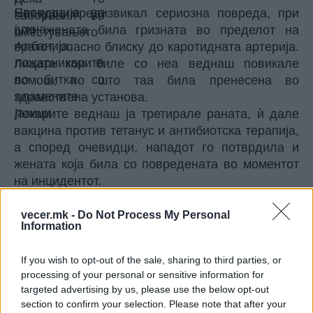
Нападот предизвикал сериозна повреда, при
што жената била гризната во пределот на
вратот, опасно блиску до каротидната артерија.
Лицата кои биле со неа веднаш повикале
помош, по што таа била пренесена во
здравствена установа.
Лекарите веднаш ја третирале раната, ѝ дале
вакцина против тетанус и антибиотска терапија,
а според очевидци, нападот го потврдила и
жената која била со повредената во моментот
на инцидентот.
Оваа риба потекнува од Индискиот и Тихиот
Океан, а во последните години сè почесто се
vecer.mk -
Do Not Process My Personal
Information
среќава во Средоземното Море. Позната е по
своите исклучително силни заби, со кои лесно
If you wish to opt-out of the sale, sharing to third parties, or
може да нанесе длабоки повреди. Освен тоа,
processing of your personal or sensitive information for
нејзиното месо содржи тетродотоксин – еден од
targeted advertising by us, please use the below opt-out
најопасните природни отрови, поради што не
section to confirm your selection. Please note that after your