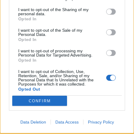
години од загинувањето на
македонските бранители
I want to opt-out of the Sharing of my
personal data.
ДИЗЕЛОТ ПОЕВТИНУВА ЗА 8 ДЕН. -
Opted In
Ова е цената на бензинот
I want to opt-out of the Sale of my
Personal Data.
Opted In
I want to opt-out of processing my
Personal Data for Targeted Advertising.
Opted In
НАЈЧИТАНИ ВО ПОСЛЕДНИ 7 ДЕНА
I want to opt-out of Collection, Use,
СЕ СПРЕМА МЕТЕОРОЛОШКИ
Retention, Sale, and/or Sharing of my
ХАОС ЗА ЗИМАТА 2026/2027
Personal Data that Is Unrelated with the
Purposes for which it was collected.
Opted Out
УЛЦИЊ Е АЛБАНСКИ, ЌЕ ГО
CONFIRM
ОСЛОБОДИМЕ- Скандалозна
објава на вицепремиерот на
Црна Гора
БУГАРИТЕ СО ШОКАНТНО
Data Deletion
Data Access
Privacy Policy
ОТКРИТИЕ по падот на Дунав,
кренаа дронови да снимаат