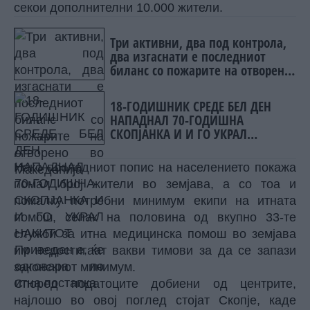
секои дополнителни 10.000 жители.
Три активни, два под контрола,
два изгаснати е последниот
биланс со пожарите на отворено
во Македонија
18-ГОДИШНИК СРЕДЕ БЕЛ ДЕН
НАПАДНАЛ 70-ГОДИШНА
СКОПЈАНКА И И ГО УКРАЛ
НАКИТОТ - Приведен е, ќе
одговара по итна постапка
Иако последниот попис на населението покажа
помал број жители во земјава, а со тоа и
помалку потребни минимум екипи на итната
помош, сепак на половина од вкупно 33-те
служби за итна медицинска помош во земјава
им недостигаат вакви тимови за да се запази
законскиот минимум.
Според податоците добиени од центрите,
најлошо во овој поглед стојат Скопје, каде