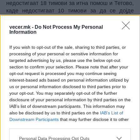
недостигаат 18 тимови за итна помош и Тетово,
каде недостигаат 10 тимови за да се дојде
барем до минимум потребните. По пет тимови
им недостигаат на Куманово и на Струга.
vecer.mk -
Do Not Process My Personal
Information
Законскиот минимум со тимови за итна
медицинска помош го задоволуваат 6 градови:
If you wish to opt-out of the sale, sharing to third parties, or
Виница, Демир Хисар, Крива Паланка, Пехчево,
processing of your personal or sensitive information for
Свети Николе и Штип.
targeted advertising by us, please use the below opt-out
Повеќе од минимумот имаат 11 здравствени
section to confirm your selection. Please note that after your
центри, меѓу кои најдобро во овој поглед стојат
opt-out request is processed you may continue seeing
Битола, Делчево со Македонска Каменица,
interest-based ads based on personal information utilized by
Кичево и Кочани – секаде има дури по 3 или 4
us or personal information disclosed to third parties prior to
тимови повеќе отколку што предвидува
your opt-out. You may separately opt-out of the further
disclosure of your personal information by third parties on the
законскиот минимум.
IAB’s list of downstream participants. This information may
© Vecer.mk, правата за текстот се на редакцијата
also be disclosed by us to third parties on the
IAB’s List of
Downstream Participants
that may further disclose it to other
ОДДАДЕНА ПОЧИТ НА ЗАГИНАТИТЕ
third parties.
КАЈ ЉУБОТЕНСКИ БАЧИЛА, 25
Personal Data Processing Opt Outs