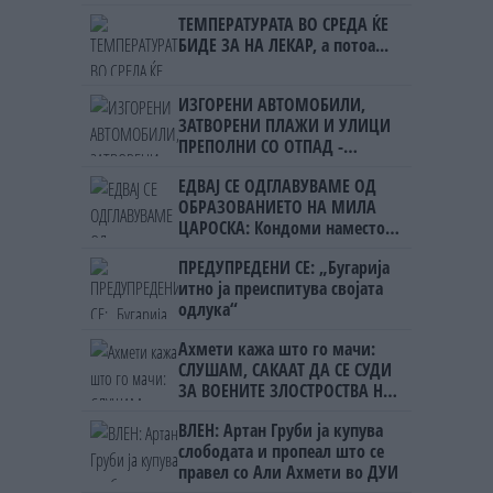
ТЕМПЕРАТУРАТА ВО СРЕДА ЌЕ
БИДЕ ЗА НА ЛЕКАР, а потоа...
ИЗГОРЕНИ АВТОМОБИЛИ,
ЗАТВОРЕНИ ПЛАЖИ И УЛИЦИ
ПРЕПОЛНИ СО ОТПАД -
Фнидек во хаос по
ЕДВАЈ СЕ ОДГЛАВУВАМЕ ОД
мигрантскиот бран кон Сеута
ОБРАЗОВАНИЕТО НА МИЛА
ЦАРОСКА: Кондоми наместо
книги
ПРЕДУПРЕДЕНИ СЕ: „Бугарија
итно ја преиспитува својата
одлука“
Ахмети кажа што го мачи:
СЛУШАМ, САКААТ ДА СЕ СУДИ
ЗА ВОЕНИТЕ ЗЛОСТРОСТВА НА
УЧК...
ВЛЕН: Артан Груби ја купува
слободата и пропеал што се
правел со Али Ахмети во ДУИ