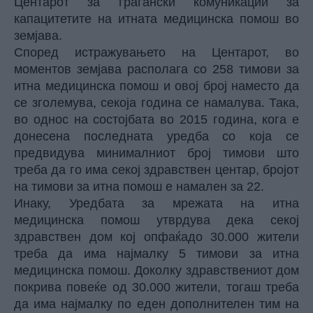
Центарот за граѓански комуникации за
капацитетите на итната медицинска помош во
земјава.
Според истражувањето на Центарот, во
моментов земјава располага со 258 тимови за
итна медицинска помош и овој број наместо да
се зголемува, секоја година се намалува. Така,
во однос на состојбата во 2015 година, кога е
донесена последната уредба со која се
предвидува минималниот број тимови што
треба да го има секој здравствен центар, бројот
на тимови за итна помош е намален за 22.
Инаку, Уредбата за мрежата на итна
медицинска помош утврдува дека секој
здравствен дом кој опфаќадо 30.000 жители
треба да има најмалку 5 тимови за итна
медицинска помош. Доколку здравствениот дом
покрива повеќе од 30.000 жители, тогаш треба
да има најмалку по еден дополнителен тим на