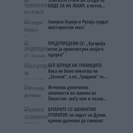
ТЕМПЕРАТУРАТА ВО СРЕДА ЌЕ
БИДЕ ЗА НА ЛЕКАР, а потоа...
Северна Кореја и Русија градат
мистериозен мост
ПРЕДУПРЕДЕНИ СЕ: „Бугарија
итно ја преиспитува својата
одлука“
БЕЛ ШТРАЈК НА ГРАНИЦИТЕ:
Вака не било никогаш на
„Евзони“, а на „Градина“ се
чека и пет часа
Исчезнаа десетмина
алпинисти во лавина во
Пакистан- меѓу нив и познат
Непалец
БУГАРИТЕ СО ШОКАНТНО
ОТКРИТИЕ по падот на Дунав,
кренаа дронови да снимаат