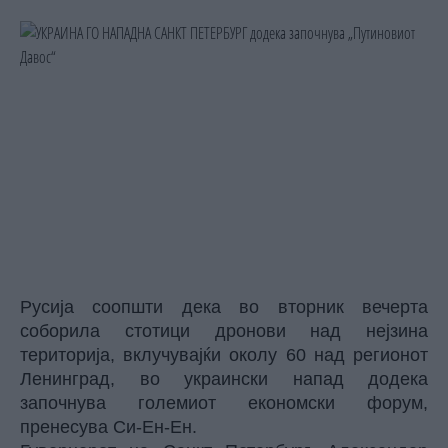
Русија соопшти дека во вторник вечерта
соборила стотици дронови над нејзина
територија, вклучувајќи околу 60 над регионот
Ленинград, во украински напад додека
започнува големиот економски форум,
пренесува
Си-Ен-Ен
.