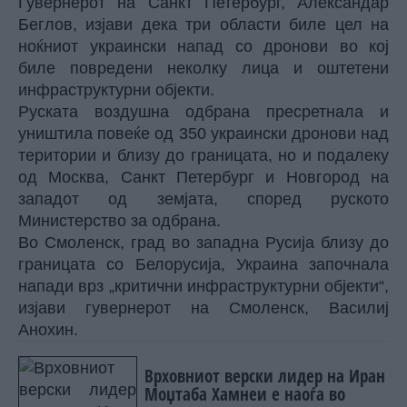
Гувернерот на Санкт Петербург, Александар
Беглов, изјави дека три области биле цел на
ноќниот украински напад со дронови во кој
биле повредени неколку лица и оштетени
инфраструктурни објекти.
Руската воздушна одбрана пресретнала и
уништила повеќе од 350 украински дронови над
територии и близу до границата, но и подалеку
од Москва, Санкт Петербург и Новгород на
западот од земјата, според руското
Министерство за одбрана.
Во Смоленск, град во западна Русија близу до
границата со Белорусија, Украина започнала
напади врз „критични инфраструктурни објекти“,
изјави гувернерот на Смоленск, Василиј
Анохин.
Врховниот верски лидер на Иран
Моџтаба Хамнеи е наоѓа во