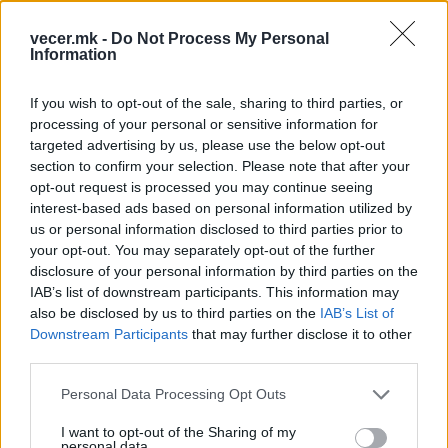
близина на Санкт Петербург и објект во
регионот Тамбов за кој Украина вели дека е
vecer.mk -
Do Not Process My Personal
Information
вклучен во производството на руско оружје,
додаде Зеленски.
If you wish to opt-out of the sale, sharing to third parties, or
Нападите се случија во време кога
processing of your personal or sensitive information for
Меѓународниот економски форум во Санкт
targeted advertising by us, please use the below opt-out
Петербург, или SPIEF, голем бизнис настан
section to confirm your selection. Please note that after your
познат како верзија на Давос на рускиот
opt-out request is processed you may continue seeing
претседател Владимир Путин, започнува во
interest-based ads based on personal information utilized by
градот во среда.
us or personal information disclosed to third parties prior to
your opt-out. You may separately opt-out of the further
© Vecer.mk, правата за текстот се на редакцијата
disclosure of your personal information by third parties on the
IAB’s list of downstream participants. This information may
„ПОЛИТИКО“ - ЦРНА ГОРА И
also be disclosed by us to third parties on the
IAB’s List of
ИСЛАНД МОЖАТ ЗАЕДНО ВО ЕУ -
Downstream Participants
that may further disclose it to other
Брисел отвара нова сцена за
third parties.
проширувањето
Personal Data Processing Opt Outs
УАПСЕН ПОРЕНЕШЕН ГУВЕРНЕР ВО
МЕКСИКО - Осомничен дека
I want to opt-out of the Sharing of my
наредил уништување докази за
personal data.