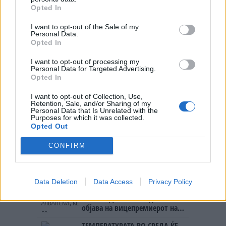
исчезнатите 43 студенти
Opted In
I want to opt-out of the Sale of my
Personal Data.
Opted In
НАЈЧИТАНИ ВО ПОСЛЕДНИ 7 ДЕНА
I want to opt-out of processing my
Personal Data for Targeted Advertising.
СЕ СПРЕМА МЕТЕОРОЛОШКИ
Opted In
ХАОС ЗА ЗИМАТА 2026/2027
I want to opt-out of Collection, Use,
Retention, Sale, and/or Sharing of my
Personal Data that Is Unrelated with the
ИСТОРИСКО ОБЕДИНУВАЊЕ НА
Purposes for which it was collected.
МАКЕДОНЦИТЕ ВО СРБИЈА:
Opted Out
ФОРМИРАН МАКЕДОНСКИОТ
НАЦИОНАЛЕН СОЈУЗ
CONFIRM
Ахмети кажа што го мачи:
СЛУШАМ, САКААТ ДА СЕ СУДИ
ЗА ВОЕНИТЕ ЗЛОСТРОСТВА НА
УЧК...
Data Deletion
Data Access
Privacy Policy
УЛЦИЊ Е АЛБАНСКИ, ЌЕ ГО
ОСЛОБОДИМЕ- Скандалозна
објава на вицепремиерот на
Црна Гора