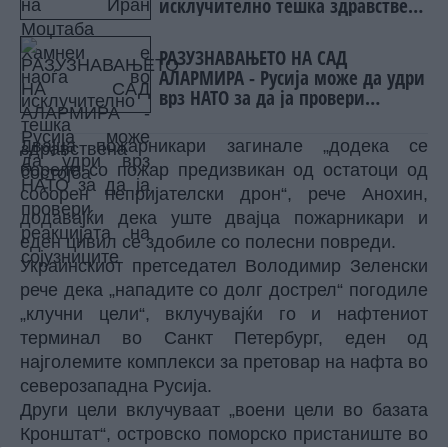
исклучително тешка здравствена
состојба
РАЗУЗНАВАЊЕТО НА САД
АЛАРМИРА - Русија може да удри
врз НАТО за да ја провери
реакцијата на сојузниците
Двајца пожарникари загинале „додека се
бореле со пожар предизвикан од остатоци од
соборен непријателски дрон“, рече Анохин,
додавајќи дека уште двајца пожарникари и
еден цивил се здобиле со полесни повреди.
Украинскиот претседател Володимир Зеленски
рече дека „нападите со долг дострел“ погодиле
„клучни цели“, вклучувајќи го и нафтениот
терминал во Санкт Петербург, еден од
најголемите комплекси за претовар на нафта во
северозападна Русија.
Други цели вклучуваат „воени цели во базата
Кронштат“, островско поморско пристаниште во