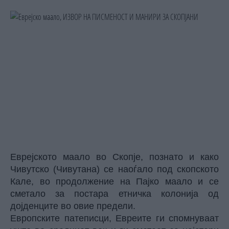
Еврејското маало во Скопје, познато и како
Чивутско (Чивутана) се наоѓало под скопското
Кале, во продолжение на Пајко маало и се
сметало за постара етничка колонија од
дојденците во овие предели.
Европските патеписци, Евреите ги спомнуваат