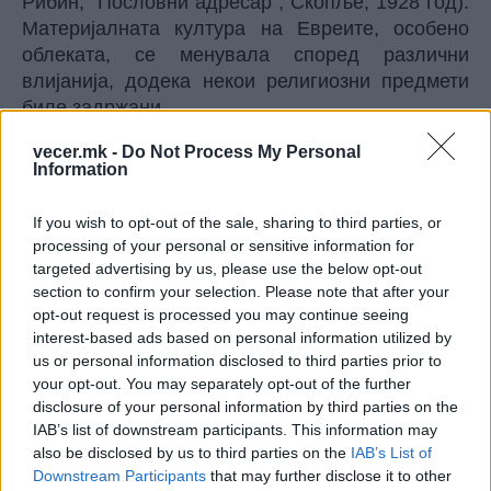
Рибин, "Пословни адресар", Скопље, 1928 год).
Материјалната култура на Евреите, особено
облеката, се менувала според различни
влијанија, додека некои религиозни предмети
биле задржани.
За време на турското владеење, на Евреите им
vecer.mk -
Do Not Process My Personal
било забрането носење на зелена боја и свила,
Information
а постоела забрана и во однос на бојата на
фесот, тулбенот и обувките. Спецфичност за
If you wish to opt-out of the sale, sharing to third parties, or
мажите- Евреи била "чита" - задолжителна капа
processing of your personal or sensitive information for
без која тие на смееле "да разговараат со
targeted advertising by us, please use the below opt-out
Господ". Евреите Ашкенази кои потекнуваат од
section to confirm your selection. Please note that after your
opt-out request is processed you may continue seeing
Германија, како незначителен дел од овој народ
interest-based ads based on personal information utilized by
во Скопје (поголемиот дел се Сафарди кои
us or personal information disclosed to third parties prior to
потекнуваат од Шпанија) ја прифатиле
your opt-out. You may separately opt-out of the further
облеката на Средна и Источна Европа. (Еуген
disclosure of your personal information by third parties on the
Вербер, " Увод у јеврејску веру", Београд 1933,
IAB’s list of downstream participants. This information may
118-119)
also be disclosed by us to third parties on the
IAB’s List of
Денес во куќата на скопскиот Евреин Сион
Downstream Participants
that may further disclose it to other