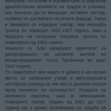
никнуваат поголеми и поубави куќи со евроспки
архитектонски елементи на градба и стилови,
кои почнале да го менуваат неговиот изглед,
особено по должината на реката Вардар. Таков
е примерот со Народен театар, чија изградба
траела во периодот 1921-1927 година, како и
зградата на скопската општина, урната во
земјотресот од 1963 година.
Маалото го губи еврејскиот идентитет со
депортирањето на неговите жители во
концентрацискиот логор Треблинка во март
1943 година.
По земјотресот ова маало е урнато и на негово
место се направени улици и меѓуградската
автобуска станица на чие место денеска постои
музеј посветен на холокаустот. Зградата на
скопската општина, како и некогашниот
Народниот театар, граден од 1921 до 1927
година кој е денес возобновен со градба по