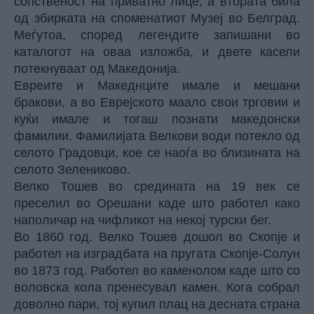
сопственост на приватно лице, а втората била
од збирката на споменатиот Музеј во Белград.
Меѓутоа, според легендите запишани во
каталогот на оваа изложба, и двете касели
потекнуваат од Македонија.
Евреите и Македнците имале и мешани
бракови, а во Еврејското маало свои трговии и
куќи имале и тогаш познати македонски
фамилии. Фамилијата Велкови води потекло од
селото Градовци, кое се наоѓа во близината на
селото Зелениково.
Велко Тошев во средината на 19 век се
преселил во Орешани каде што работел како
наполичар на чифликот на некој турски бег.
Во 1860 год. Велко Тошев дошол во Скопје и
работел на изградбата на пругата Скопје-Солун
во 1873 год. Работел во каменолом каде што со
воловска кола пренесувал камен. Кога собрал
доволно пари, тој купил плац на десната страна