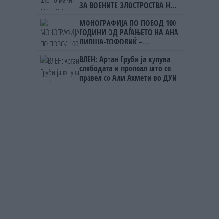
ЗА ВОЕНИТЕ ЗЛОСТРОСТВА НА
УЧК...
МОНОГРАФИЈА ПО ПОВОД 100
ГОДИНИ ОД РАЃАЊЕТО НА АНА
ЛИПША-ТОФОВИЌ –
уметницата која го започна
ВЛЕН: Артан Груби ја купува
„Охридско лето“
слободата и пропеал што се
правел со Али Ахмети во ДУИ