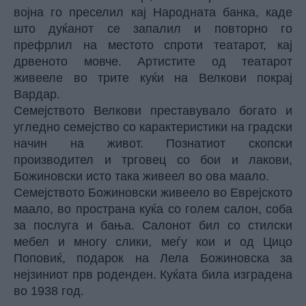
војна го преселил кај Народната банка, каде
што дуќанот се запалил и повторно го
префрлил на местото спроти театарот, кај
дрвеното мовче. Артистите од театарот
живееле во трите куќи на Велкови покрај
Вардар.
Семејството Велкови преставувало богато и
угледно семејство со карактеристики на градски
начин на живот. Познатиот скопски
производител и трговец со бои и лакови,
Божиновски исто така живеел во ова маало.
Семејството Божиновски живеело во Еврејското
маало, во пространа куќа со голем салон, соба
за послуга и бања. Салонот бил со стилски
мебел и многу слики, меѓу кои и од Цицо
Поповиќ, подарок на Лела Божиновска за
нејзиниот прв роденден. Куќата била изградена
во 1938 год.