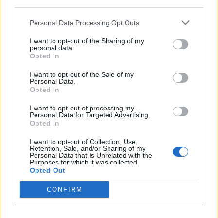
third parties.
Јосиф на рамот од влезната врата на нејзината
десна страна, а во висина на возрасен човек, е
Personal Data Processing Opt Outs
закачена "мезуза", наведната кон внатрешната
просторија на куќата.
I want to opt-out of the Sharing of my
personal data.
Тоа е верски белег, поврзан со ритуалниот
Opted In
допир до него со цел да се заштити куќата и
оној кој влегува или излегува низ вратата. Во
I want to opt-out of the Sale of my
Personal Data.
Еврејското маало се граделе многу убави куќи,
Opted In
градени според градски стил а уредени според
I want to opt-out of processing my
нивните потреби и обичаи..
Personal Data for Targeted Advertising.
При влегувањето и излегувањето Евреинот со
Opted In
прстите прво ја допира "мезузата", а потоа
I want to opt-out of Collection, Use,
своите усни. Ваквите обележја биле чести во
Retention, Sale, and/or Sharing of my
Personal Data that Is Unrelated with the
еврејските куќи и се задржале и до денес.
Purposes for which it was collected.
Изработката и носењето на амулети (амајлии) и
Opted Out
украси кај Евреите, според верските обичаи,
CONFIRM
најчесто претставувало верски симбол со "
еврејско писмо".
Нив ги носеле и скопските Евреи како накит.