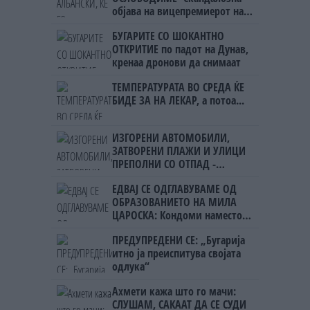
објава на вицепремиерот на
Црна Гора
БУГАРИТЕ СО ШОКАНТНО
ОТКРИТИЕ по падот на Дунав,
кренаа дронови да снимаат
ТЕМПЕРАТУРАТА ВО СРЕДА ЌЕ
БИДЕ ЗА НА ЛЕКАР, а потоа...
ИЗГОРЕНИ АВТОМОБИЛИ,
ЗАТВОРЕНИ ПЛАЖИ И УЛИЦИ
ПРЕПОЛНИ СО ОТПАД -
Фнидек во хаос по
ЕДВАЈ СЕ ОДГЛАВУВАМЕ ОД
мигрантскиот бран кон Сеута
ОБРАЗОВАНИЕТО НА МИЛА
ЦАРОСКА: Кондоми наместо
книги
ПРЕДУПРЕДЕНИ СЕ: „Бугарија
итно ја преиспитува својата
одлука“
Ахмети кажа што го мачи:
СЛУШАМ, САКААТ ДА СЕ СУДИ