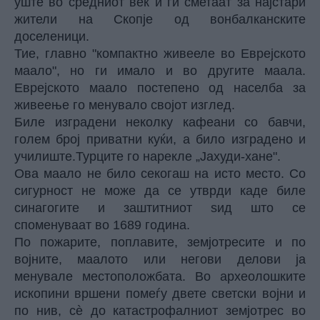
уште во средниот век и ги сметаат за најстари
жители на Скопје од вонбалканските
доселеници.
Тие, главно "компактно живееле во Еврејското
маало", но ги имало и во другите маала.
Еврејското маало постепено од населба за
живеење го менувало својот изглед.
Биле изградени неколку кафеани со бавчи,
голем број приватни куќи, а било изградено и
училиште.Турците го нарекле „Јахуди-хане".
Ова маало не било секогаш на исто место. Со
сигурност не може да се утврди каде биле
синагогите и заштитниот ѕид што се
споменуваат во 1689 година.
По пожарите, поплавите, земјотресите и по
војните, маалото или негови делови ја
менувале местоположбата. Во археолошките
ископини вршени помеѓу двете светски војни и
по нив, сè до катастрофалниот земјотрес во