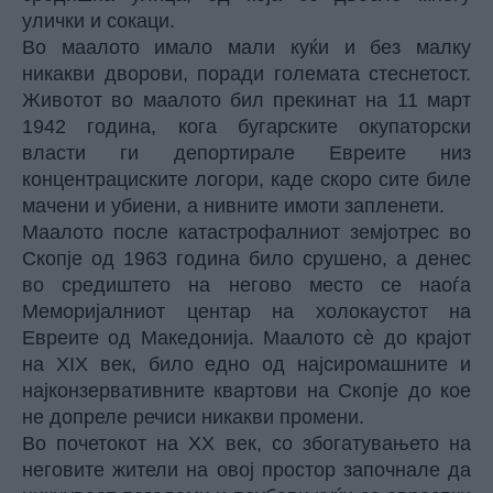
улички и сокаци.
Во маалото имало мали куќи и без малку
никакви дворови, поради големата стеснетост.
Животот во маалото бил прекинат на 11 март
1942 година, кога бугарските окупаторски
власти ги депортирале Евреите низ
концентрациските логори, каде скоро сите биле
мачени и убиени, а нивните имоти запленети.
Маалото после катастрофалниот земјотрес во
Скопје од 1963 година било срушено, а денес
во средиштето на негово место се наоѓа
Меморијалниот центар на холокаустот на
Евреите од Македонија. Маалото сѐ до крајот
на XIX век, било едно од најсиромашните и
најконзервативните квартови на Скопје до кое
не допреле речиси никакви промени.
Во почетокот на XX век, со збогатувањето на
неговите жители на овој простор започнале да