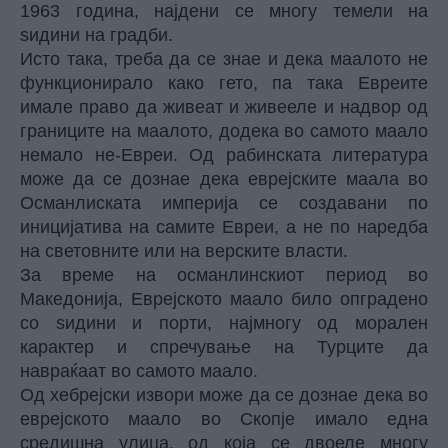
1963 година, најдени се многу темели на
ѕидини на градби.
Исто така, треба да се знае и дека маалото не
функционирало како гето, па така Евреите
имале право да живеат и живееле и надвор од
границите на маалото, додека во самото маало
немало не-Евреи. Од рабинската литература
може да се дознае дека еврејските маала во
Османлиската империја се создавани по
иницијатива на самите Евреи, а не по наредба
на световните или на верските власти.
За време на османлинскиот период во
Македонија, Еврејското маало било опградено
со ѕидини и порти, најмногу од морален
карактер и спречување на Турците да
навраќаат во самото маало.
Од хебрејски извори може да се дознае дека во
еврејското маало во Скопје имало една
средишна улица, од која се двоеле многу