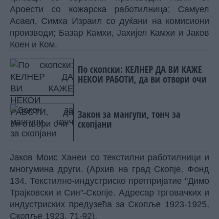
Ароести со кожарска работилница; Самуел
Асаел, Симха Израил со дуќани на комисиони
производи; Базар Камхи, Јахијел Камхи и Јаков
Коен и Ком.
По скопски: КЕЛНЕР ДА ВИ КАЖЕ
НЕКОИ РАБОТИ, да ви отвори очи
Закон за мангупи, тонч за
скопјани
Јаков Моис Ханеи со текстилни работилници и
многумина други. (Архив на град Скопје, Фонд
134. Текстилно-индустриско претпријатие "Димо
Трајковски и Син"-Скопје, Адресар трговачких и
индустриских предузећа за Скопље 1923-1925,
Скопље 1923, 71-92).