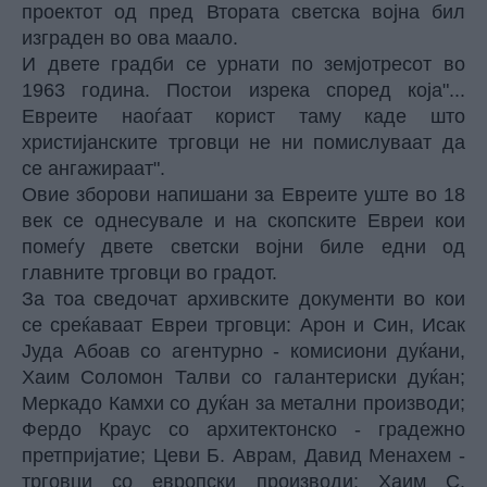
проектот од пред Втората светска војна бил
изграден во ова маало.
И двете градби се урнати по земјотресот во
1963 година. Постои изрека според која"...
Евреите наоѓаат корист таму каде што
христијанските трговци не ни помислуваат да
се ангажираат".
Овие зборови напишани за Евреите уште во 18
век се однесувале и на скопските Евреи кои
помеѓу двете светски војни биле едни од
главните трговци во градот.
За тоа сведочат архивските документи во кои
се среќаваат Евреи трговци: Арон и Син, Исак
Јуда Абоав со агентурно - комисиони дуќани,
Хаим Соломон Талви со галантериски дуќан;
Меркадо Камхи со дуќан за метални производи;
Фердо Краус со архитектонско - градежно
претпријатие; Цеви Б. Аврам, Давид Менахем -
трговци со европски производи; Хаим С.