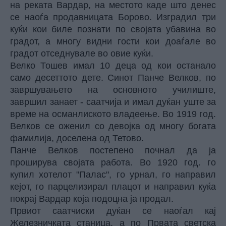
на реката Вардар, на местото каде што денес
се наоѓа продавницата Борово. Изградил три
куќи кои биле познати по својата убавина во
градот, а многу видни гости кои доаѓале во
градот отседнувале во овие куќи.
Велко Тошев имал 10 деца од кои останало
само десеттото дете. Синот Панче Велков, по
завршувањето на основното училиште,
завршил занает - саатчија и имал дуќан уште за
време на османлиското владеење. Во 1919 год.
Велков се оженил со девојка од многу богата
фамилија, доселена од Тетово.
Панче Велков постепено почнал да ја
проширува својата работа. Во 1920 год. го
купил хотелот "Палас", го урнал, го направил
кејот, го парцелизирал плацот и направил куќа
покрај Вардар која подоцна ја продал.
Првиот саатчиски дуќан се наоѓал кај
Железничката станица, а по Првата светска