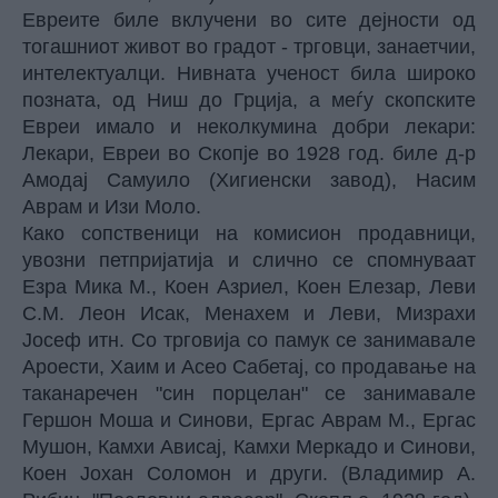
Евреите биле вклучени во сите дејности од
тогашниот живот во градот - трговци, занаетчии,
интелектуалци. Нивната ученост била широко
позната, од Ниш до Грција, а меѓу скопските
Евреи имало и неколкумина добри лекари:
Лекари, Евреи во Скопје во 1928 год. биле д-р
Амодај Самуило (Хигиенски завод), Насим
Аврам и Изи Моло.
Како сопственици на комисион продавници,
увозни петпријатија и слично се спомнуваат
Езра Мика М., Коен Азриел, Коен Елезар, Леви
С.М. Леон Исак, Менахем и Леви, Мизрахи
Јосеф итн. Со трговија со памук се занимавале
Ароести, Хаим и Асео Сабетај, со продавање на
таканаречен "син порцелан" се занимавале
Гершон Моша и Синови, Ергас Аврам М., Ергас
Мушон, Камхи Ависај, Камхи Меркадо и Синови,
Коен Јохан Соломон и други. (Владимир А.