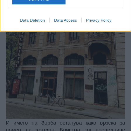
Data Deletion
Data Access
Privacy Policy
И името на Зорба останува како врзска за
помен на хотелот Бристол кој последниве