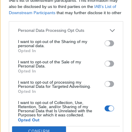
IAB’s list of downstream participants. This information may
Бугари, Турци, Македонци и Грци, сега ги делам
also be disclosed by us to third parties on the
IAB’s List of
на добри и лоши. А еден ден и тоа нема да го
Downstream Participants
that may further disclose it to other
правам, затоа што сите заминуваме во една
third parties.
иста почва”. Вашиот коментар?”
Personal Data Processing Opt Outs
Прокопиев одговара: Точно така. Зорба Гркот е
реален човек и погребан е во Скопје. Починал
I want to opt-out of the Sharing of my
во хотелот “Бристол”. А хотелот го држеле мои
personal data.
Opted In
роднини. Така што, Казанѕакис се инспирирал
од жив човек. Казанѕакис исто бил многу
I want to opt-out of the Sale of my
Personal Data.
неспокоен, темпераментен дух. И кога ќе се
Opted In
сретнел со Зорба, тоа било средба меѓу две
сродни души”.
I want to opt-out of processing my
Personal Data for Targeted Advertising.
Opted In
I want to opt-out of Collection, Use,
Retention, Sale, and/or Sharing of my
Personal Data that Is Unrelated with the
Purposes for which it was collected.
Opted Out
CONFIRM