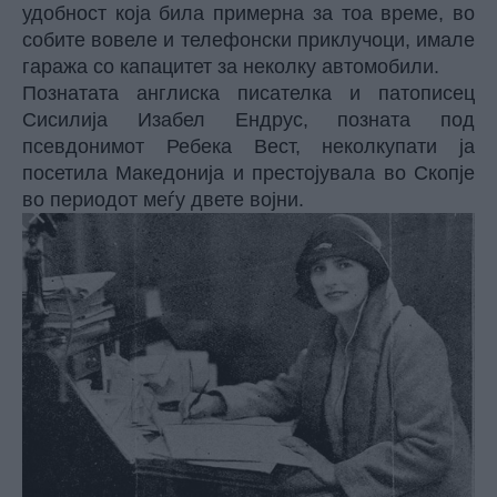
удобност која била примерна за тоа време, во
собите вовеле и телефонски приклучоци, имале
гаража со капацитет за неколку автомобили.
Познатата англиска писателка и патописец
Сисилија Изабел Ендрус, позната под
псевдонимот Ребека Вест, неколкупати ја
посетила Македонија и престојувала во Скопје
во периодот меѓу двете војни.