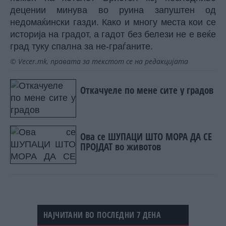
децении минува во руина запуштен од
недомаќински газди. Како и многу места кои се
историја на градот, а гадот без белези не е веќе
град туку спална за не-граѓаните.
© Vecer.mk, правата за текстот се на редакцијата
Откачуеле по мене сите у градов
Ова се ШУПАЦИ ШТО МОРА ДА СЕ
ПРОЈДАТ во животов
НАЈЧИТАНИ ВО ПОСЛЕДНИ 7 ДЕНА