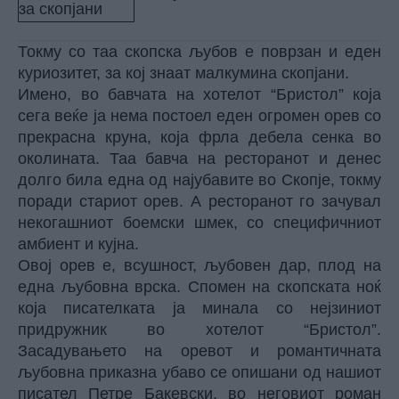
Токму со таа скопска љубов е поврзан и еден
куриозитет, за кој знаат малкумина скопјани.
Имено, во бавчата на хотелот “Бристол” која
сега веќе ја нема постоел еден огромен орев со
прекрасна круна, која фрла дебела сенка во
околината. Таа бавча на ресторанот и денес
долго била една од најубавите во Скопје, токму
поради стариот орев. А ресторанот го зачувал
некогашниот боемски шмек, со специфичниот
амбиент и кујна.
Овој орев е, всушност, љубовен дар, плод на
една љубовна врска. Спомен на скопската ноќ
која писателката ја минала со нејзиниот
придружник во хотелот “Бристол”.
Засадувањето на оревот и романтичната
љубовна приказна убаво се опишани од нашиот
писател Петре Бакевски, во неговиот роман