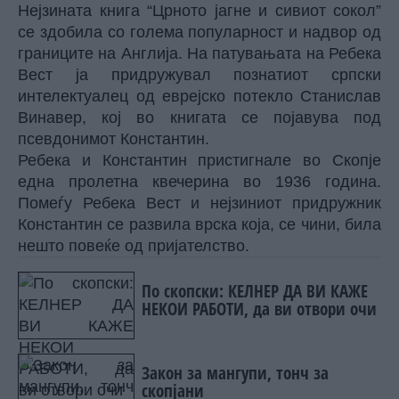
Нејзината книга “Црното јагне и сивиот сокол”
се здобила со голема популарност и надвор од
границите на Англија. На патувањата на Ребека
Вест ја придружувал познатиот српски
интелектуалец од еврејско потекло Станислав
Винавер, кој во книгата се појавува под
псевдонимот Константин.
Ребека и Константин пристигнале во Скопје
една пролетна квечерина во 1936 година.
Помеѓу Ребека Вест и нејзиниот придружник
Константин се развила врска која, се чини, била
нешто повеќе од пријателство.
По скопски: КЕЛНЕР ДА ВИ КАЖЕ
НЕКОИ РАБОТИ, да ви отвори очи
Закон за мангупи, тонч за
скопјани