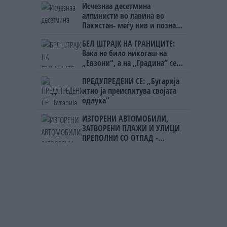
Исчезнаа десетмина
алпинисти во лавина во
Пакистан- меѓу нив и познат
Непалец
БЕЛ ШТРАЈК НА ГРАНИЦИТЕ:
Вака не било никогаш на
„Евзони“, а на „Градина“ се
чека и пет часа
ПРЕДУПРЕДЕНИ СЕ: „Бугарија
итно ја преиспитува својата
одлука“
ИЗГОРЕНИ АВТОМОБИЛИ,
ЗАТВОРЕНИ ПЛАЖИ И УЛИЦИ
ПРЕПОЛНИ СО ОТПАД -
Фнидек во хаос по
мигрантскиот бран кон Сеута