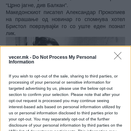
“Црно јагне, див Балкан”.
Македонскиот писател Александар Прокопиев
на прашање од новинар го спомнува хотел
Бристол поврзувајќи го со уште еден познат
лик.
vecer.mk -
Do Not Process My Personal
Information
If you wish to opt-out of the sale, sharing to third parties, or
processing of your personal or sensitive information for
targeted advertising by us, please use the below opt-out
section to confirm your selection. Please note that after your
opt-out request is processed you may continue seeing
interest-based ads based on personal information utilized by
us or personal information disclosed to third parties prior to
your opt-out. You may separately opt-out of the further
– Во “Зорба Гркот” Казанѕакис говори преку
disclosure of your personal information by third parties on the
херојот Зорба: “Едно време ги делев луѓето на