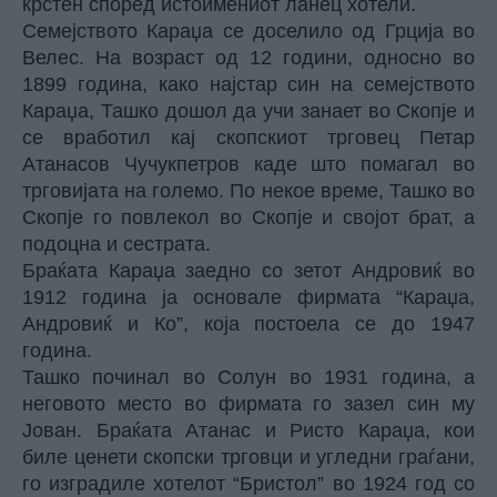
крстен според истоимениот ланец хотели.
Семејството Караџа се доселило од Грција во
Велес. На возраст од 12 години, односно во
1899 година, како најстар син на семејството
Караџа, Ташко дошол да учи занает во Скопје и
се вработил кај скопскиот трговец Петар
Атанасов Чучукпетров каде што помагал во
трговијата на големо. По некое време, Ташко во
Скопје го повлекол во Скопје и својот брат, а
подоцна и сестрата.
Браќата Караџа заедно со зетот Андровиќ во
1912 година ја основале фирмата “Караџа,
Андровиќ и Ко”, која постоела се до 1947
година.
Ташко починал во Солун во 1931 година, а
неговото место во фирмата го зазел син му
Јован. Браќата Атанас и Ристо Караџа, кои
биле цене­ти скопски трговци и угледни граѓани,
го изградиле хотелот “Бристол” во 1924 год со