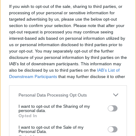
дело „запуштање и малтретирање на дете“
If you wish to opt-out of the sale, sharing to third parties, or
предвидено и казниво по член 201 од
processing of your personal or sensitive information for
Кривичниот законик.
targeted advertising by us, please use the below opt-out
section to confirm your selection. Please note that after your
© Vecer.mk, правата за текстот се на редакцијата
opt-out request is processed you may continue seeing
interest-based ads based on personal information utilized by
„ПРЕМНОГУ ОТСТАПКИ
us or personal information disclosed to third parties prior to
НАПРАВИВМЕ“ - Муцунски порача
your opt-out. You may separately opt-out of the further
дека Македонија заслужува
disclosure of your personal information by third parties on the
предвидлив пат кон ЕУ, без нови
IAB’s list of downstream participants. This information may
услови од Софија
also be disclosed by us to third parties on the
IAB’s List of
РЕКОРДНА ПОЛУГОДИШНА
Downstream Participants
that may further disclose it to other
ТРГОВИЈА - Над 10 милијарди
third parties.
евра размена со светот, извозот
расте побрзо од увозот
Personal Data Processing Opt Outs
I want to opt-out of the Sharing of my
personal data.
Opted In
НАЈЧИТАНИ ВО ПОСЛЕДНИ 7 ДЕНА
I want to opt-out of the Sale of my
Personal Data.
Ахмети кажа што го мачи: