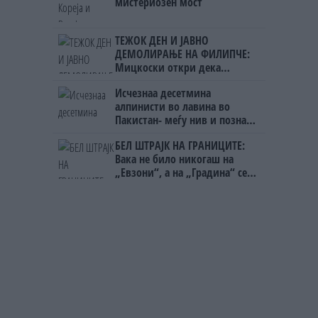
мистериозен мост
ТЕЖОК ДЕН И ЈАВНО
ДЕМОЛИРАЊЕ НА ФИЛИПЧЕ:
Мицкоски откри дека
човекот појма нема од
Исчезнаа десетмина
ништо, освен за кеш
алпинисти во лавина во
Пакистан- меѓу нив и познат
Непалец
БЕЛ ШТРАЈК НА ГРАНИЦИТЕ:
Вака не било никогаш на
„Евзони“, а на „Градина“ се
чека и пет часа