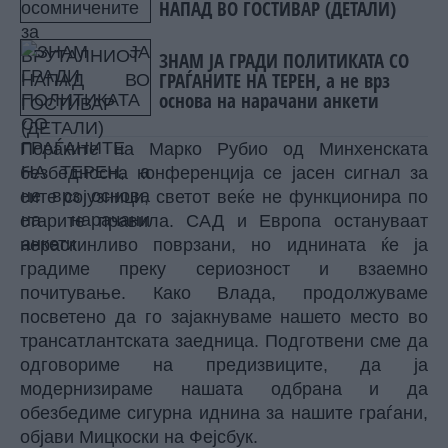
НАПАД ВО ГОСТИВАР (ДЕТАЛИ)
ЗНАМ ЈА ГРАДИ ПОЛИТИКАТА СО
ГРАЃАНИТЕ НА ТЕРЕН, а не врз
основа на нарачани анкети
Пораките на Марко Рубио од Минхенската
безбедносна конференција се јасен сигнал за
сите сојузници, светот веќе не функционира по
старите правила. САД и Европа остануваат
нераскинливо поврзани, но иднината ќе ја
градиме преку сериозност и взаемно
почитување. ​Како Влада, продолжуваме
посветено да го зајакнуваме нашето место во
трансатлантската заедница. Подготвени сме да
одговориме на предизвиците, да ја
модернизираме нашата одбрана и да
обезбедиме сигурна иднина за нашите граѓани,
објави Мицкоски на Фејсбук.