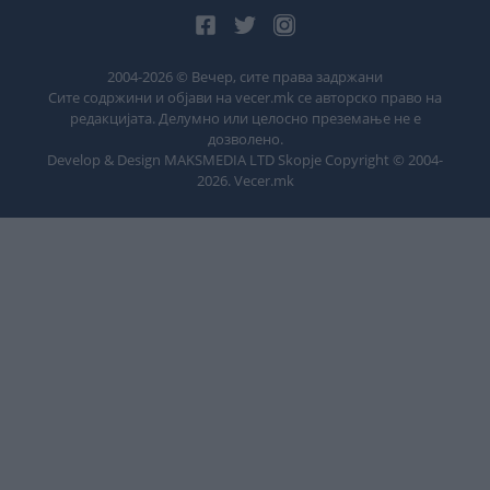
2004-
2026
© Вечер, сите права задржани
Сите содржини и објави на vecer.mk се авторско право на
редакцијата. Делумно или целосно преземање не е
дозволено.
Develop & Design MAKSMEDIA LTD Skopje Copyright © 2004-
2026
. Vecer.mk