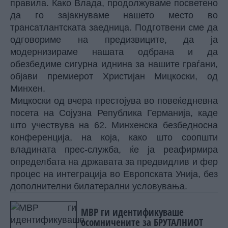
правила. Како Влада, продолжуваме посветено
да го зајакнуваме нашето место во
трансатлантската заедница. Подготвени сме да
одговориме на предизвиците, да ја
модернизираме нашата одбрана и да
обезбедиме сигурна иднина за нашите граѓани,
објави премиерот Христијан Мицкоски, од
Минхен.
Мицкоски од вчера престојува во повеќедневна
посета на Сојузна Република Германија, каде
што учествува на 62. Минхенска безбедносна
конференција, на која, како што соопшти
владината прес-служба, ќе ја реафирмира
определбата на државата за предвидлив и фер
процес на интеграција во Европската Унија, без
дополнителни билатерални условувања.
МВР ги идентификуваше
осомничените за БРУТАЛНИОТ