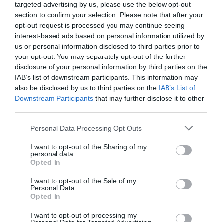
targeted advertising by us, please use the below opt-out
section to confirm your selection. Please note that after your
opt-out request is processed you may continue seeing
© Vecer.mk, правата за текстот се на редакцијата
interest-based ads based on personal information utilized by
us or personal information disclosed to third parties prior to
ТЕМПЕРАТУРАТА ВО СРЕДА ЌЕ БИДЕ
your opt-out. You may separately opt-out of the further
ЗА НА ЛЕКАР, а потоа...
disclosure of your personal information by third parties on the
IAB’s list of downstream participants. This information may
also be disclosed by us to third parties on the
IAB’s List of
ЦУК: До 18 часот регистрирани 15
Downstream Participants
that may further disclose it to other
пожари од кои 10 изгаснати, 5
third parties.
сеуште активни
Personal Data Processing Opt Outs
I want to opt-out of the Sharing of my
personal data.
Opted In
НАЈЧИТАНИ ВО ПОСЛЕДНИ 7 ДЕНА
I want to opt-out of the Sale of my
Personal Data.
Opted In
Ахмети кажа што го мачи:
СЛУШАМ, САКААТ ДА СЕ СУДИ
I want to opt-out of processing my
ЗА ВОЕНИТЕ ЗЛОСТРОСТВА НА