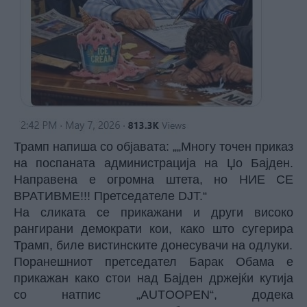
Трамп напиша со објавата: „„Многу точен приказ
на поспаната администрација на Џо Бајден.
Направена е огромна штета, но НИЕ СЕ
ВРАТИВМЕ!!! Претседателе DJT.“
На сликата се прикажани и други високо
рангирани демократи кои, како што сугерира
Трамп, биле вистинските донесувачи на одлуки.
Поранешниот претседател Барак Обама е
прикажан како стои над Бајден држејќи кутија
со натпис „AUTOOPEN“, додека