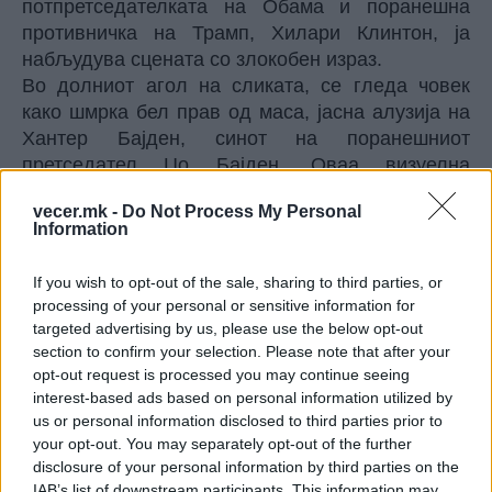
потпретседателката на Обама и поранешна
противничка на Трамп, Хилари Клинтон, ја
набљудува сцената со злокобен израз.
Во долниот агол на сликата, се гледа човек
како шмрка бел прав од маса, јасна алузија на
Хантер Бајден, синот на поранешниот
претседател Џо Бајден. Оваа визуелна
комуникација е продолжение на
vecer.mk -
Do Not Process My Personal
долгогодишната кампања на Трамп за да се
Information
сугерира когнитивниот пад на Џо Бајден и
„корупцијата“ на неговото семејство.
If you wish to opt-out of the sale, sharing to third parties, or
Сликата го истакнува „автоотворот“, механички
processing of your personal or sensitive information for
уред за репродукција на потписи. Трамп
targeted advertising by us, please use the below opt-out
постојано јавно тврдеше во 2025 и почетокот на
section to confirm your selection. Please note that after your
2026 година дека клучните помилувања и
opt-out request is processed you may continue seeing
interest-based ads based on personal information utilized by
извршни наредби од мандатот на Бајден се
us or personal information disclosed to third parties prior to
правно неважечки бидејќи претседателот
your opt-out. You may separately opt-out of the further
наводно лично не ги потпишал.
disclosure of your personal information by third parties on the
Републиканците во Конгресот, предводени од
IAB’s list of downstream participants. This information may