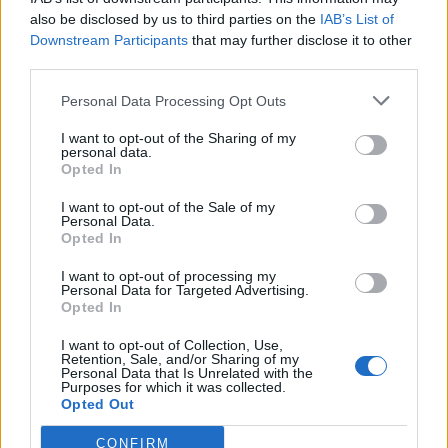
Џејмс Комер, започнаа истраги за „автоотворот
also be disclosed by us to third parties on the
IAB’s List of
на претседателството“, тврдејќи дека
Downstream Participants
that may further disclose it to other
помошниците на Бајден донеле одлуки без
third parties.
негово знаење додека тој бил неспособен.
Personal Data Processing Opt Outs
© Vecer.mk, правата за текстот се на редакцијата
I want to opt-out of the Sharing of my
personal data.
Трагедија на летување! МОМЧЕ
Opted In
(13) ПОЧИНА ПО КОНТАКТ СО
I want to opt-out of the Sale of my
МЕДУЗА
Personal Data.
Opted In
(Видео) СНЕЖЕН КОЛАПС НА
I want to opt-out of processing my
ДРУГИОТ КРАЈ ОД СВЕТОТ - Нов
Personal Data for Targeted Advertising.
Зеланд ги затвори училиштата
Opted In
I want to opt-out of Collection, Use,
Retention, Sale, and/or Sharing of my
Personal Data that Is Unrelated with the
Purposes for which it was collected.
Opted Out
НАЈЧИТАНИ ВО ПОСЛЕДНИ 7 ДЕНА
CONFIRM