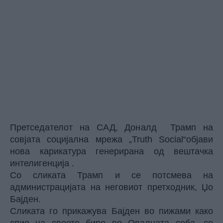
Претседателот на САД, Доналд Трамп на
совјата социјална мрежа „Truth Social“објави
нова карикатура генерирана од вештачка
интелигенција .
Со сликата Трамп и се потсмева на
администрацијата на неговиот претходник, Џо
Бајден.
Сликата го прикажува Бајден во пижами како