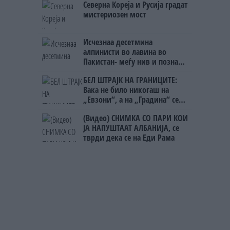
Северна Кореја и Русија градат
на бизнисменот Марковски
мистериозен мост
Исчезнаа десетмина
алпинисти во лавина во
Пакистан- меѓу нив и познат
Непалец
БЕЛ ШТРАЈК НА ГРАНИЦИТЕ:
Вака не било никогаш на
„Евзони“, а на „Градина“ се
чека и пет часа
(Видео) СНИМКА СО ПАРИ КОИ
ЈА НАПУШТААТ АЛБАНИЈА, се
тврди дека се на Еди Рама