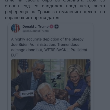
спие на своето биро во Овалната соба, со
стопен сад со сладолед пред него, честа
референца на Трамп за омилениот десерт на
поранешниот претседател.