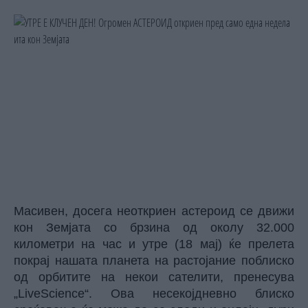
Масивен, досега неоткриен астероид се движи
кон Земјата со брзина од околу 32.000
километри на час и утре (18 мај) ќе прелета
покрај нашата планета на растојание поблиско
од орбитите на некои сателити, пренесува
„LiveScience“
. Ова несекојдневно блиско