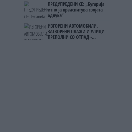
ПРЕДУПРЕДЕНИ СЕ: „Бугарија
итно ја преиспитува својата
одлука“
ИЗГОРЕНИ АВТОМОБИЛИ,
ЗАТВОРЕНИ ПЛАЖИ И УЛИЦИ
ПРЕПОЛНИ СО ОТПАД -
Фнидек во хаос по
мигрантскиот бран кон Сеута