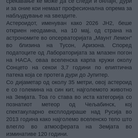
среќавање ќе може да се следи и онлајн, дури
и за оние кои немаат професионална опрема за
набљудување на ѕвездите.
Астероидот, именуван како 2026 JH2, беше
откриен неодамна, на 10 мај, од страна на
астрономите во опсерваторијата „Маунт Лемон“
во близина на Тусон, Аризона. Според
податоците од Лабораторијата за млазен погон
на НАСА, оваа вселенска карпа кружи околу
Сонцето на секои 3,7 години по елиптична
патека која се протега дури до Јупитер.
Со дијаметар од околу 35 метри, овој астероид
е со големина на син кит, најголемото животно
на Земјата. Тоа го става во иста категорија со
познатиот метеор од Чељабинск, кој
спектакуларно експлодираше над Русија во
2013 година како најголемо вселенско тело што
влегло во атмосферата на Земјата во
изминативе 120 години.