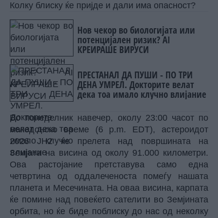
Колку блиску ќе пријде и дали има опасност?
Нов чекор во биологијата или
потенцијален ризик? AI
КРЕИРАШЕ ВИРУСИ
ПРЕСТАНАЛ ДА ПУШИ - ПО ТРИ
ДЕНА УМРЕЛ. Докторите велат
дека тоа имало клучно влијание
Во понеделник навечер, околу 23:00 часот по
македонско време (6 p.m. EDT), астероидот
2026 JH2 ќе прелета над површината на
Земјата на висина од околу 91.000 километри.
Ова растојание претставува само една
четвртина од оддалеченоста помеѓу нашата
планета и Месечината. На оваа висина, карпата
ќе помине над повеќето сателити во Земјината
орбита, но ќе биде поблиску до нас од неколку