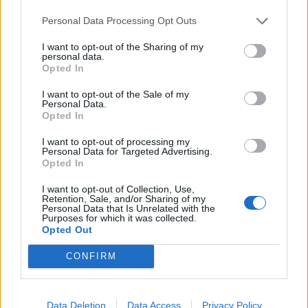
ФОЛКСВАГЕН ИМА 60% ПОВЕЌЕ
Personal Data Processing Opt Outs
РАБОТНИЦИ ОД ТОЈОТА, а
произведува помалку
I want to opt-out of the Sharing of my
personal data.
автомобили. Зошто?
Opted In
Apple не попушта: НЕ И ДАВА
I want to opt-out of the Sale of my
ПРИСТАП НА ПОЛИЦИЈАТА ДО
Personal Data.
СОДРЖИНИТЕ НА СВОИТЕ
Opted In
КЛИЕНТИ
I want to opt-out of processing my
Personal Data for Targeted Advertising.
Opted In
I want to opt-out of Collection, Use,
НАЈЧИТАНИ ВО ПОСЛЕДНИ 7 ДЕНА
Retention, Sale, and/or Sharing of my
Personal Data that Is Unrelated with the
Purposes for which it was collected.
ИСТОРИСКО ОБЕДИНУВАЊЕ НА
Opted Out
МАКЕДОНЦИТЕ ВО СРБИЈА:
ФОРМИРАН МАКЕДОНСКИОТ
CONFIRM
НАЦИОНАЛЕН СОЈУЗ
Ахмети кажа што го мачи:
СЛУШАМ, САКААТ ДА СЕ СУДИ
ЗА ВОЕНИТЕ ЗЛОСТРОСТВА НА
Data Deletion
Data Access
Privacy Policy