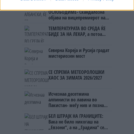
УЧК...
УЛЦИЊ Е АЛБАНСКИ, ЌЕ ГО
ОСЛОБОДИМЕ- Скандалозна
објава на вицепремиерот на
Црна Гора
ТЕМПЕРАТУРАТА ВО СРЕДА ЌЕ
БИДЕ ЗА НА ЛЕКАР, а потоа...
Северна Кореја и Русија градат
мистериозен мост
СЕ СПРЕМА МЕТЕОРОЛОШКИ
ХАОС ЗА ЗИМАТА 2026/2027
Исчезнаа десетмина
алпинисти во лавина во
Пакистан- меѓу нив и познат
Непалец
БЕЛ ШТРАЈК НА ГРАНИЦИТЕ:
Вака не било никогаш на
„Евзони“, а на „Градина“ се
чека и пет часа