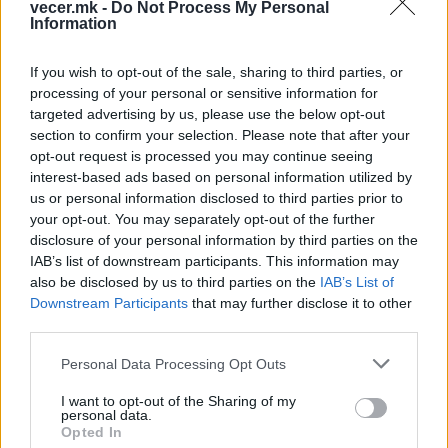
vecer.mk -
Do Not Process My Personal
гастрономско искуство, користејќи:
Information
Премиум парчиња месо со контролирано
потекло (како Wagyu или Black Angus)
If you wish to opt-out of the sale, sharing to third parties, or
Специјално подготвени занаетчиски (artisan)
processing of your personal or sensitive information for
лепчиња со путер и бриош
targeted advertising by us, please use the below opt-out
Егзотични, домашни сосови и додатоци од
section to confirm your selection. Please note that after your
органско производство
opt-out request is processed you may continue seeing
interest-based ads based on personal information utilized by
Дека овој тренд го допре самиот врв, доказ е
us or personal information disclosed to third parties prior to
што дури и кулинарските шефови со
your opt-out. You may separately opt-out of the further
престижните
Michelin
ѕвезди почнаа да
disclosure of your personal information by third parties on the
создаваат свои сопствени, луксузни верзии на
IAB’s list of downstream participants. This information may
бургери, носејќи ја оваа улична храна во
also be disclosed by us to third parties on the
IAB’s List of
елитните ресторани.
Downstream Participants
that may further disclose it to other
Во оваа дигитална ера, социјалните мрежи
third parties.
дополнително ја засилуваат глобалната бургер-
Personal Data Processing Opt Outs
опсесија. Денешните потрошувачи не бараат
само добар вкус, тие бараат визуелно
I want to opt-out of the Sharing of my
personal data.
доживување.
Opted In
Грандиозните бургери од кои тече стопен