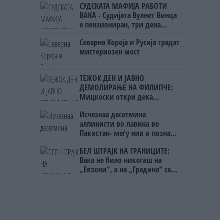
СУДСКАТА МАФИЈА РАБОТИ
ВАКА - Судијата Вулнет Винца
е пензиониран, три дена
откако му го врати пасошот
Северна Кореја и Русија градат
на бизнисменот Марковски
мистериозен мост
ТЕЖОК ДЕН И ЈАВНО
ДЕМОЛИРАЊЕ НА ФИЛИПЧЕ:
Мицкоски откри дека
човекот појма нема од
Исчезнаа десетмина
ништо, освен за кеш
алпинисти во лавина во
Пакистан- меѓу нив и познат
Непалец
БЕЛ ШТРАЈК НА ГРАНИЦИТЕ:
Вака не било никогаш на
„Евзони“, а на „Градина“ се
чека и пет часа