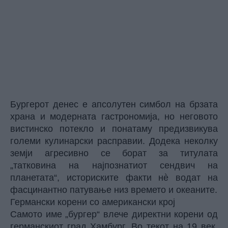
Бургерот денес е апсолутен симбол на брзата
храна и модерната гастрономија, но неговото
вистинско потекло и понатаму предизвикува
големи кулинарски расправии. Додека неколку
земји агресивно се борат за титулата
„татковина на најпознатиот сендвич на
планетата“, историските факти нè водат на
фасцинантно патување низ времето и океаните.
Германски корени со американски крој
Самото име „бургер“ влече директни корени од
германскиот град Хамбург. Во текот на 19 век,