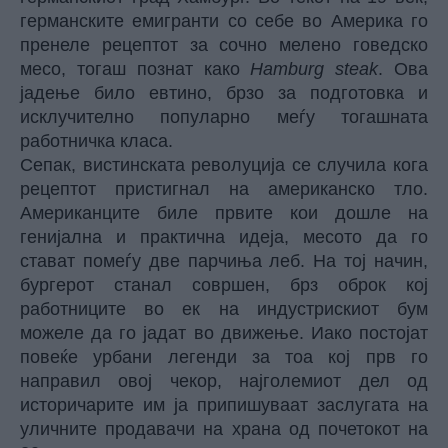
германските емигранти со себе во Америка го
пренеле рецептот за сочно мелено говедско
месо, тогаш познат како
Hamburg steak
. Ова
јадење било евтино, брзо за подготовка и
исклучително популарно меѓу тогашната
работничка класа.
Сепак, вистинската револуција се случила кога
рецептот пристигнал на американско тло.
Американците биле првите кои дошле на
генијална и практична идеја, месото да го
стават помеѓу две парчиња леб. На тој начин,
бургерот станал совршен, брз оброк кој
работниците во ек на индустрискиот бум
можеле да го јадат во движење. Иако постојат
повеќе урбани легенди за тоа кој прв го
направил овој чекор, најголемиот дел од
историчарите им ја припишуваат заслугата на
уличните продавачи на храна од почетокот на