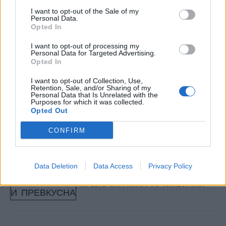
кашкавал и кои се спакувани во необични,
I want to opt-out of the Sale of my
Personal Data.
екстравагантни комбинации секојдневно
Opted In
стануваат вирални хитови на Инстаграм и
ТикТок. Бургерот направи нешто што малку
I want to opt-out of processing my
Personal Data for Targeted Advertising.
јадења успеале: изгради мост помеѓу
Opted In
лежерната
street food
култура и чистиот
I want to opt-out of Collection, Use,
гастрономски луксуз.
Retention, Sale, and/or Sharing of my
Personal Data that Is Unrelated with the
© Vecer.mk, правата за текстот се на редакцијата
Purposes for which it was collected.
Opted Out
Лесен летен ручек за 15 минути:
CONFIRM
ОСВЕЖИТЕЛНА ПИЛЕШКА САЛАТА
СО АВОКАДО по рецепт на Мери
Бери
Data Deletion
Data Access
Privacy Policy
Летен хит во кујната: БРЗА И
ПРЕВКУСНА ПИТА СО ТИКВИЧКИ