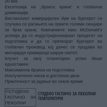
20 век.
Експлозија на „брзата храна“ и глобална
доминација
Вистинскиот комерцијален бум на бургерот се
случува со раѓањето на првите големи синџири
за брза храна. Компаниите како
McDonald’s
успеаја да го индустријализираат процесот на
подготовка и да го претворат бургерот во
глобален производ кој денес се продава во
милијарди примероци ширум светот.
Клучот за овој планетарен успех беше
едноставен:
Максимална брзина на подготовка
Исклучително ниска и достапна цена
Практичност за јадење во секое време
СТУДЕНО ГАСПАЧО ЗА ПЕКОЛНИ
ТЕМПЕРАТУРИ