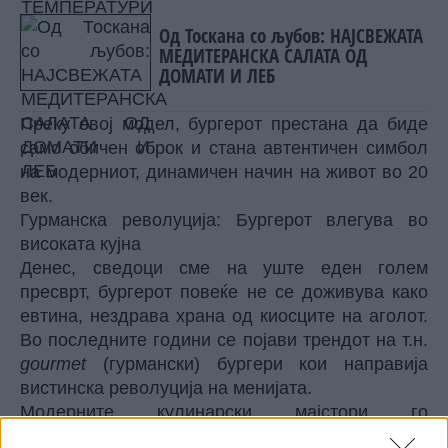
Од Тоскана со љубов: НАЈСВЕЖАТА
МЕДИТЕРАНСКА САЛАТА ОД
ДОМАТИ И ЛЕБ
Преку овој модел, бургерот престана да биде
само обичен оброк и стана автентичен симбол
на модерниот, динамичен начин на живот во 20
век.
Гурманска револуција: Бургерот влегува во
високата кујна
Денес, сведоци сме на уште еден голем
пресврт, бургерот повеќе не се доживува како
евтина, нездрава храна од киосците на аголот.
Во последните години се појави трендот на т.н.
gourmet
(гурмански) бургери кои направија
вистинска револуција на менијата.
Модерните кулинарски мајстори го
трансформираа овој сендвич во врвно