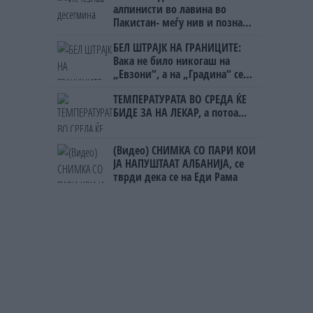
алпинисти во лавина во
Пакистан- меѓу нив и познат
Непалец
БЕЛ ШТРАЈК НА ГРАНИЦИТЕ:
Вака не било никогаш на
„Евзони“, а на „Градина“ се
чека и пет часа
ТЕМПЕРАТУРАТА ВО СРЕДА ЌЕ
БИДЕ ЗА НА ЛЕКАР, а потоа...
(Видео) СНИМКА СО ПАРИ КОИ
ЈА НАПУШТААТ АЛБАНИЈА, се
тврди дека се на Еди Рама