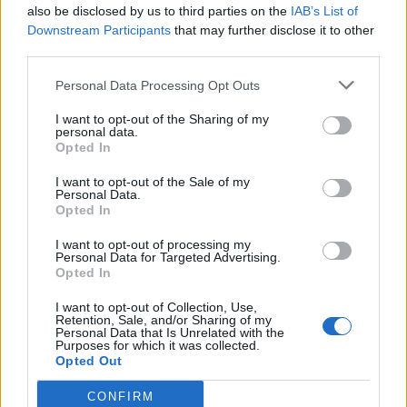
also be disclosed by us to third parties on the
IAB’s List of
регистрација на границите има два аспекти,
Downstream Participants
that may further disclose it to other
едниот е самиот процес, а другиот, застарената
third parties.
грчка инфраструктура.
Personal Data Processing Opt Outs
© Vecer.mk, правата за текстот се на редакцијата
I want to opt-out of the Sharing of my
personal data.
КАЗНА И ЗА БАВНО ВОЗЕЊЕ ВО
Opted In
ГРЦИЈА - Внимавајте на овој знак
I want to opt-out of the Sale of my
Personal Data.
Opted In
(Видео) АПОКАЛИПСА ВО ГРЦИЈА -
Огнот голта домови, луѓето се
I want to opt-out of processing my
Personal Data for Targeted Advertising.
евакуираат, а два хеликоптера се
Opted In
судрија во воздух!
I want to opt-out of Collection, Use,
Retention, Sale, and/or Sharing of my
Personal Data that Is Unrelated with the
Purposes for which it was collected.
Opted Out
НАЈЧИТАНИ ВО ПОСЛЕДНИ 7 ДЕНА
CONFIRM
Ахмети кажа што го мачи: