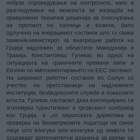
побрзо спроведување на контролите, како и
разгледување на можноста за изградба на
привремени технички решенија за олеснување
на протокот на патници и возила, било
одлучено на вчерашниот состанок што го свика
заменик-министерот за внатрешни работи на
Грција надлежен за областите Македонија и
Тракија, Константинос Гулекас во однос на
ситуацијата на граничните премини Кипи и
Евзони по имплементирањето на ЕЕС системот.
На широкиот работен состанок во Солун со
учество на претставници на надлежните
институции, безбедносните служби и локалните
власти, Гулекас нагласил дека континуирано се
зголемува туристичкиот и трговскиот сообраќај
кон Грција, а „со европската директива за
проверка на биометриските податоци на секое
лице што влегува или излегува од земјата се
создаваат дополнителни доцнења за време на