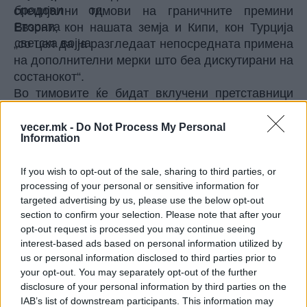
специјални тимови на граничните премини
Евзони, кон нашата земја и Кипи, кон Турција
„со цел да ја разгледаат непосредната примена
на дополнителни мерки што беа дискутирани на
состанокот“.
Во тимовите ќе бидат вклучени претставници
од Децентрализираната администрација
Македонија – Тракија, од перифериите
vecer.mk -
Do Not Process My Personal
Information
Централна Македонија и Источна Македонија –
Тракија, од полицијата, од царинските служби,
If you wish to opt-out of the sale, sharing to third parties, or
како и од надлежните општини.
processing of your personal or sensitive information for
Министерот за заштита на граѓаните на Грција
targeted advertising by us, please use the below opt-out
Михалис Хрисохоидис вчера од Халкидики
section to confirm your selection. Please note that after your
посочи мора да ја имплементираат европската
opt-out request is processed you may continue seeing
легислатива, бидејќи Европската комисија
interest-based ads based on personal information utilized by
инсистира на целосна примена и нагласи дека
us or personal information disclosed to third parties prior to
your opt-out. You may separately opt-out of the further
за ЕЕС системот „добил поплаки од неговите
disclosure of your personal information by third parties on the
колеги од Северна Македонија и Србија“.
IAB’s list of downstream participants. This information may
Објасни дека прашањето со биометриската