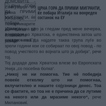
битка со пламените јазици
ЦРНА ГОРА ДА ПРИМИ МИГРАНТИ,
ќе побара Италија на вонреден
состанок на ЕУ
„Оваа слика што ја гледам пред мене вечерва,
а често и во Хрватска, е единствена затоа што
никаде нема да најдете таква група луѓе во
зрели години кои се собираат по овој повод - по
повод учеството во војната што ја добија“, рече
тој.
Тој додаде дека Хрватска влезе во Европската
Унија „со посебна болка“.
„Никој не ни помогна. Тие нè победија
повеќе отколку што ни помогнаа,
вклучително и нашите сојузници денес. Тоа
се фактите, но тоа не е причина да се лутиме
на некого или да мразиме некого“,
рече
Милановиќ.