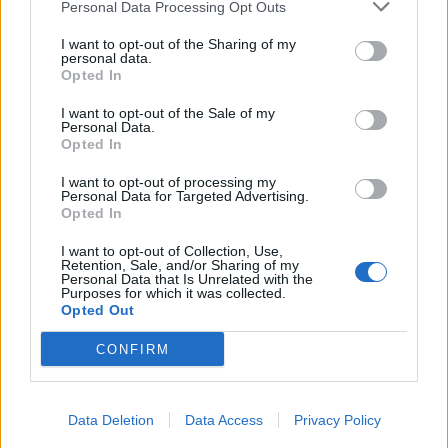
ЗАМРЗНАЛ МРТВИОТ ТАТКО ЗА ДА
Personal Data Processing Opt Outs
ЈА ЗЕМА ПЕНЗИЈАТА
I want to opt-out of the Sharing of my
personal data.
АВТОМОБИЛИ ЗА „ЦЕНА НА
Opted In
ВЕЛОСИПЕД“ - Бугарија вмешана
во милионска царинска измама
I want to opt-out of the Sale of my
Personal Data.
со возила за Кипар
Opted In
I want to opt-out of processing my
Personal Data for Targeted Advertising.
Opted In
НАЈЧИТАНИ ВО ПОСЛЕДНИ 7 ДЕНА
I want to opt-out of Collection, Use,
Retention, Sale, and/or Sharing of my
Ахмети кажа што го мачи:
Personal Data that Is Unrelated with the
СЛУШАМ, САКААТ ДА СЕ СУДИ
Purposes for which it was collected.
ЗА ВОЕНИТЕ ЗЛОСТРОСТВА НА
Opted Out
УЧК...
ИСТОРИСКО ОБЕДИНУВАЊЕ НА
CONFIRM
МАКЕДОНЦИТЕ ВО СРБИЈА:
ФОРМИРАН МАКЕДОНСКИОТ
НАЦИОНАЛЕН СОЈУЗ
УЛЦИЊ Е АЛБАНСКИ, ЌЕ ГО
Data Deletion
Data Access
Privacy Policy
ОСЛОБОДИМЕ- Скандалозна