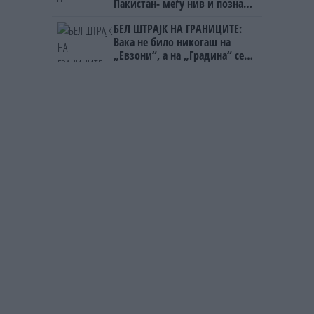
Пакистан- меѓу нив и познат
Непалец
БЕЛ ШТРАЈК НА ГРАНИЦИТЕ:
Вака не било никогаш на
„Евзони“, а на „Градина“ се
чека и пет часа