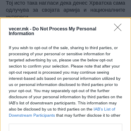
Тој исто така нагласи дека денес Хрватска сама
одлучува за својата армија и националните
интереси.
„Денес, ние одлучуваме за нашата судбина и
vecer.mk -
Do Not Process My Personal
нашата армија, за нашите постапки, па дури и
Information
за нашите неактивности, сами, гледајќи ги само
хрватските интереси“, рече тој.
If you wish to opt-out of the sale, sharing to third parties, or
На одбележувањето на годишнината од
processing of your personal or sensitive information for
Втората гардиска бригада „Громови“ зборуваа и
targeted advertising by us, please use the below opt-out
претседателот на Здружението на ветерани на
section to confirm your selection. Please note that after your
opt-out request is processed you may continue seeing
бригадата Ненад Бужаниќ, државниот секретар
interest-based ads based on personal information utilized by
во Министерството за одбрана Драго
us or personal information disclosed to third parties prior to
Матановиќ, министерот за хрватски ветерани
your opt-out. You may separately opt-out of the further
Томо Медвед и пратеникот во Парламентот
disclosure of your personal information by third parties on the
Анте Деур.
IAB’s list of downstream participants. This information may
also be disclosed by us to third parties on the
IAB’s List of
© Vecer.mk, правата за текстот се на редакцијата
Downstream Participants
that may further disclose it to other
third parties.
Хорор во соседството - ГО