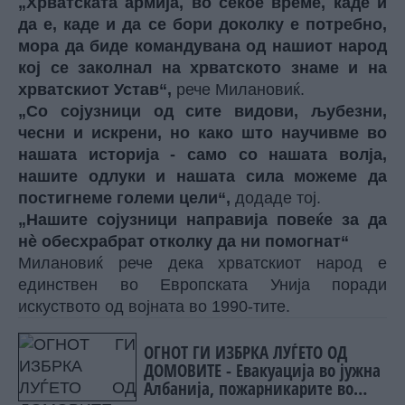
„Хрватската армија, во секое време, каде и
да е, каде и да се бори доколку е потребно,
мора да биде командувана од нашиот народ
кој се заколнал на хрватското знаме и на
хрватскиот Устав“,
рече Милановиќ.
„Со сојузници од сите видови, љубезни,
чесни и искрени, но како што научивме во
нашата историја - само со нашата волја,
нашите одлуки и нашата сила можеме да
постигнеме големи цели“,
додаде тој.
„Нашите сојузници направија повеќе за да
нè обесхрабрат отколку да ни помогнат“
Милановиќ рече дека хрватскиот народ е
единствен во Европската Унија поради
искуството од војната во 1990-тите.
ОГНОТ ГИ ИЗБРКА ЛУЃЕТО ОД
ДОМОВИТЕ - Евакуација во јужна
Албанија, пожарникарите во