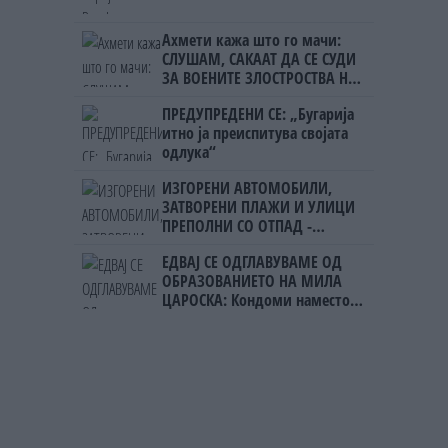
Ахмети кажа што го мачи:
СЛУШАМ, САКААТ ДА СЕ СУДИ
ЗА ВОЕНИТЕ ЗЛОСТРОСТВА НА
УЧК...
ПРЕДУПРЕДЕНИ СЕ: „Бугарија
итно ја преиспитува својата
одлука“
ИЗГОРЕНИ АВТОМОБИЛИ,
ЗАТВОРЕНИ ПЛАЖИ И УЛИЦИ
ПРЕПОЛНИ СО ОТПАД -
Фнидек во хаос по
ЕДВАЈ СЕ ОДГЛАВУВАМЕ ОД
мигрантскиот бран кон Сеута
ОБРАЗОВАНИЕТО НА МИЛА
ЦАРОСКА: Кондоми наместо
книги