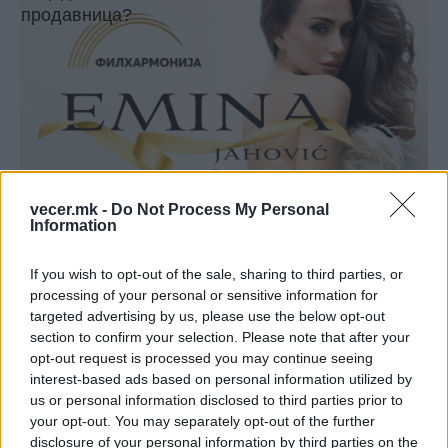
vecer.mk -
Do Not Process My Personal
Information
If you wish to opt-out of the sale, sharing to third parties, or
processing of your personal or sensitive information for
targeted advertising by us, please use the below opt-out
section to confirm your selection. Please note that after your
opt-out request is processed you may continue seeing
Интересот е огромен, а бројот на билети е
interest-based ads based on personal information utilized by
ограничен. Влезниците се во продажба преку
us or personal information disclosed to third parties prior to
your opt-out. You may separately opt-out of the further
мрежата на https://e-ticket.mk/event.php?id=220.
disclosure of your personal information by third parties on the
Не заборавајте - 14 мај не е само датум, 14 мај