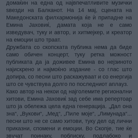
домаќин на една од највпечатливите музички
ѕвезди на Балканот. На 14 мај, сцената на
Македонската филхармонија ќе ѝ припадне на
Емина Јаховиќ, дамата која не е само
изведувач, туку и автор, и хитмејкер, и креатор
на емоции што траат.
Дружбата со скопската публика нема да биде
само обичен концерт, туку ретка можност
публиката да ја доживее Емина во нејзиното
најискрено и најмоќно издание - со глас што
допира, со песни што раскажуваат и со енергија
што се чувствува долго по последниот аплауз.
Како автор на некои од најголемите регионални
хитови, Емина Јаховиќ зад себе има репертоар
што ја обележа цела една генерација. „Дал она
зна“, „Вукови“, „Мед“, „Пиле моје“, „Лимунада“...
песни што не се само хитови, туку дел од лични
приказни, спомени и емоции. Во Скопје, тие ќе
звучат поинаку, поблиску, подлабоко и