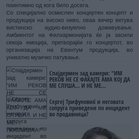
поинтимно од кога било досега.
Со специјално осмислен концертен концепт и
продукција на високо ниво, оваа вечер ветува
вистинско аудио-визуелно доживување.
Амбиентот на Филхармонијата ќе ја засили
секоја емоција, претворајќи го концертот, во
организација на Евентум продукција, во
уникатно музичко патување.
Спајдермен зад камери: “ИМ
РЕКОВ НЕ СЕ ФАЌАЈТЕ АМА КОЈ ДА
МЕ СЛУША... И НЕ МЕ
ПОСЛУШАА!“
Сергеј Трифуновиќ и неговата
сопруга приведени по инцидент
во продавница?