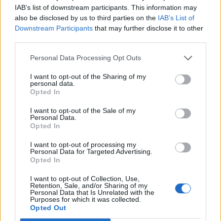
IAB’s list of downstream participants. This information may
е момент. Вечер кога музиката станува чиста
also be disclosed by us to third parties on the
IAB’s List of
емоција.
Downstream Participants
that may further disclose it to other
Не пропуштајте го концертот на Емина Јаховиќ
third parties.
во Македонската филхармонија закажан со
Personal Data Processing Opt Outs
почеток од 20:00 часот!
© Vecer.mk, правата за текстот се на редакцијата
I want to opt-out of the Sharing of my
personal data.
Opted In
Тажна вест за музичкиот свет:
Почина познатиот продуцент
I want to opt-out of the Sale of my
Personal Data.
Вилијам Орбит
Opted In
I want to opt-out of processing my
Со замрзнати овошја се
Personal Data for Targeted Advertising.
разладуваат животните во ЗОО
Opted In
Скопје
I want to opt-out of Collection, Use,
Retention, Sale, and/or Sharing of my
Personal Data that Is Unrelated with the
Purposes for which it was collected.
Opted Out