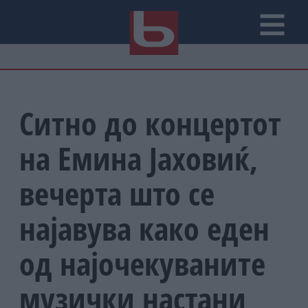
Ситно до концертот
на Емина Јаховиќ,
вечерта што се
најавува како еден
од најочекуваните
музички настани