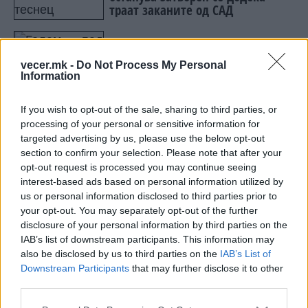
траат заканите од САД
Голем пад на рејтингот на Трамп
меѓу белците
vecer.mk -
Do Not Process My Personal
Information
If you wish to opt-out of the sale, sharing to third parties, or
processing of your personal or sensitive information for
targeted advertising by us, please use the below opt-out
НАЈЧИТАНИ ВО ПОСЛЕДНИ 7 ДЕНА
section to confirm your selection. Please note that after your
opt-out request is processed you may continue seeing
МАКЕДОНИЈА ИМА СВЕТСКА
interest-based ads based on personal information utilized by
ПИСТА: Огромниот Боинг 777
us or personal information disclosed to third parties prior to
на индиската претседателка
your opt-out. You may separately opt-out of the further
на Меѓународниот Аеродром
disclosure of your personal information by third parties on the
УАПСЕН МАКЕДОНЕЦОТ АНДРЕЈ
Скопје
IAB’s list of downstream participants. This information may
ТАНАСКОВСКИ, ЧЛЕН НА
also be disclosed by us to third parties on the
IAB’s List of
КАВАЧКИ КЛАН (ФОТО)
Downstream Participants
that may further disclose it to other
СКОКНА МИНИМАЛНИОТ
third parties.
ИЗНОС ЗА К-15: Еве колку