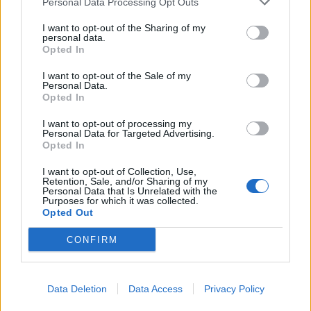
пари ќе ви легнат на сметка
Personal Data Processing Opt Outs
годинава
Црна Гора ја уапси жената која
I want to opt-out of the Sharing of my
ги БРАНЕЛА ДЕЦАТА И СВОЕТО
personal data.
Opted In
КУЧЕ РАСПАРЧЕНО ОД
ШАРПЛАНИНЕЦ?!
ЗА БЕРТА ОД АВСТРИЈА
I want to opt-out of the Sale of my
Personal Data.
НАЈСКАПАТА, ЗА МАРИЈА ОД
Opted In
ГРЦИЈА - НАЈЕФТИНАТА
I want to opt-out of processing my
(Видео) СНИМКА СО ПАРИ КОИ
Personal Data for Targeted Advertising.
ЈА НАПУШТААТ АЛБАНИЈА, се
Opted In
тврди дека се на Еди Рама
I want to opt-out of Collection, Use,
ПРЕСВРТ И ПРОТЕСТИ ВО
Retention, Sale, and/or Sharing of my
Personal Data that Is Unrelated with the
УКРАИНА, Зеленски доби
Purposes for which it was collected.
ултиматум: „Мора да си оди,
Opted Out
крајниот рок е петок!“
Дубаи остана без туристи- им
CONFIRM
даваат награди на оние кои
ќе го донесат семејството или
пријателите
(Видео) ШТО ДА ПРАВИ
Data Deletion
Data Access
Privacy Policy
БУГАРКА НА ПЛАЖА ВО
ГРЦИЈА, кога децата бараат