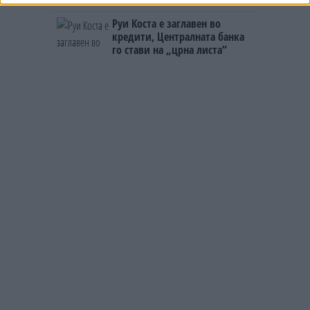
домашно месо
Руи Коста е заглавен во
кредити, Централната банка
го стави на „црна листа“