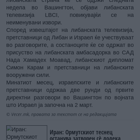
либанската страна ќе се одржи следната
недела во Вашингтон, објави либанската
телевизија LBCI, повикувајќи се на
неименувани извори.
Според извештајот на либанската телевизија,
претставници од Либан и Израел ќе учествуваат
во разговорите, а состаноците ќе се одржат во
присуство на либанската амбасадорка во САД
Нада Хамадех Моавад, либанскиот дипломат
Симон Карам и претставници на либанските
вооружени сили.
Минатиот месец, израелските и либанските
претставници одржаа две рунди од првите
директни разговори во Вашингтон по војната
што Израел ја започна на 2 март.
© Vecer.mk, правата за текстот се на редакцијата
Иран: Ормутскиот теснец
останува затворен сè додека