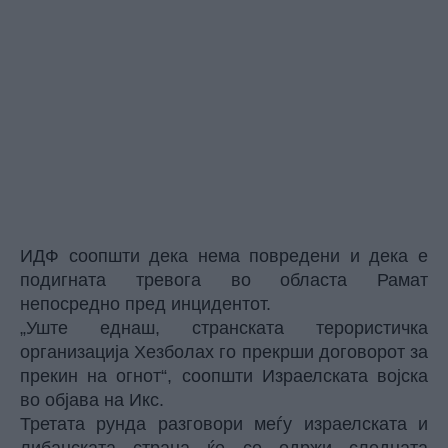
ИДФ
соопшти дека нема повредени и дека е
подигната тревога во областа Рамат
непосредно пред инцидентот.
„Уште еднаш, странската терористичка
организација Хезболах го прекрши договорот за
прекин на огнот“, соопшти Израелската војска
во објава на Икс.
Третата рунда разговори меѓу израелската и