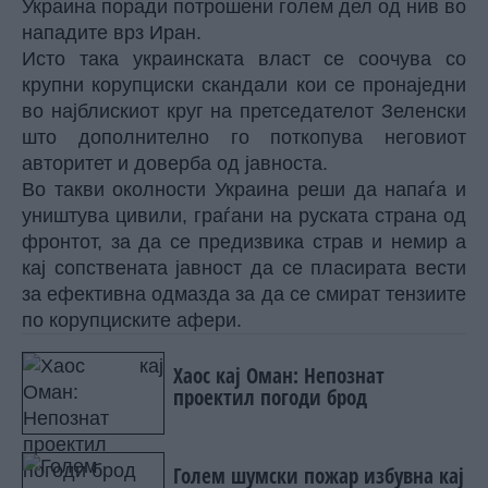
Украина поради потрошени голем дел од нив во
нападите врз Иран.
Исто така украинската власт се соочува со
крупни корупциски скандали кои се пронаједни
во најблискиот круг на претседателот Зеленски
што дополнително го поткопува неговиот
авторитет и доверба од јавноста.
Во такви околности Украина реши да напаѓа и
уништува цивили, граѓани на руската страна од
фронтот, за да се предизвика страв и немир а
кај сопствената јавност да се пласирата вести
за ефективна одмазда за да се смират тензиите
по корупциските афери.
Хаос кај Оман: Непознат
проектил погоди брод
Голем шумски пожар избувна кај