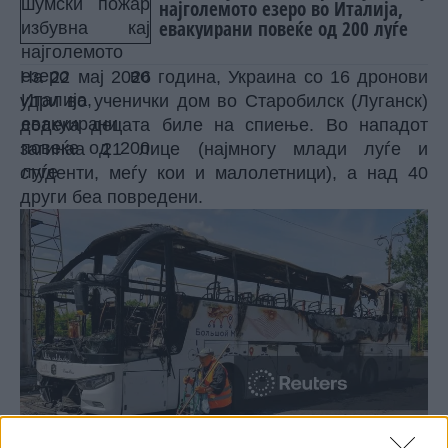
најголемото езеро во Италија,
евакуирани повеќе од 200 луѓе
На 22 мај 2026 година, Украина со 16 дронови
удри во ученички дом во Старобилск (Луганск)
додека децата биле на спиење. Во нападот
загинаа 21 лице (најмногу млади луѓе и
студенти, меѓу кои и малолетници), а над 40
други беа повредени.