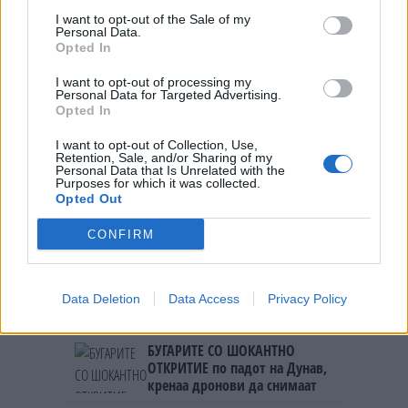
I want to opt-out of the Sale of my
Personal Data.
НАЈЧИТАНИ ВО ПОСЛЕДНИ 7 ДЕНА
Opted In
СЕ СПРЕМА МЕТЕОРОЛОШКИ
I want to opt-out of processing my
Personal Data for Targeted Advertising.
ХАОС ЗА ЗИМАТА 2026/2027
Opted In
I want to opt-out of Collection, Use,
УЛЦИЊ Е АЛБАНСКИ, ЌЕ ГО
Retention, Sale, and/or Sharing of my
ОСЛОБОДИМЕ- Скандалозна
Personal Data that Is Unrelated with the
објава на вицепремиерот на
Purposes for which it was collected.
Црна Гора
Opted Out
ТЕМПЕРАТУРАТА ВО СРЕДА ЌЕ
БИДЕ ЗА НА ЛЕКАР, а потоа...
CONFIRM
ИСТОРИСКО ОБЕДИНУВАЊЕ НА
МАКЕДОНЦИТЕ ВО СРБИЈА:
Data Deletion
Data Access
Privacy Policy
ФОРМИРАН МАКЕДОНСКИОТ
НАЦИОНАЛЕН СОЈУЗ
БУГАРИТЕ СО ШОКАНТНО
ОТКРИТИЕ по падот на Дунав,
кренаа дронови да снимаат