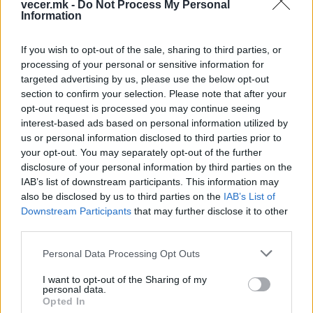
vecer.mk -
Do Not Process My Personal
Information
Вчера се случи нов украински удар со масовни
цивилни жртви. Погоден е автобус во местото
If you wish to opt-out of the sale, sharing to third parties, or
Јанакиево кој се движел кон Крим на редовна
processing of your personal or sensitive information for
targeted advertising by us, please use the below opt-out
авотобуска линија Москва-Симферопол.
section to confirm your selection. Please note that after your
Руските власти соопштија дека има најмалку 11
opt-out request is processed you may continue seeing
загинати о повеќе од 20 значително повредени.
interest-based ads based on personal information utilized by
© Vecer.mk, правата за текстот се на редакцијата
us or personal information disclosed to third parties prior to
your opt-out. You may separately opt-out of the further
disclosure of your personal information by third parties on the
Протест на Мајорка против
IAB’s list of downstream participants. This information may
масовниот туризам
also be disclosed by us to third parties on the
IAB’s List of
Downstream Participants
that may further disclose it to other
third parties.
Иран се повлекува?
Personal Data Processing Opt Outs
I want to opt-out of the Sharing of my
personal data.
Opted In