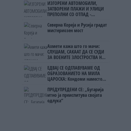
ИЗГОРЕНИ АВТОМОБИЛИ,
ЗАТВОРЕНИ ПЛАЖИ И УЛИЦИ
ПРЕПОЛНИ СО ОТПАД -
Фнидек во хаос по
Северна Кореја и Русија градат
мигрантскиот бран кон Сеута
мистериозен мост
Ахмети кажа што го мачи:
СЛУШАМ, САКААТ ДА СЕ СУДИ
ЗА ВОЕНИТЕ ЗЛОСТРОСТВА НА
УЧК...
ЕДВАЈ СЕ ОДГЛАВУВАМЕ ОД
ОБРАЗОВАНИЕТО НА МИЛА
ЦАРОСКА: Кондоми наместо
книги
ПРЕДУПРЕДЕНИ СЕ: „Бугарија
итно ја преиспитува својата
одлука“