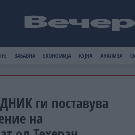
IFE
ЗАБАВНА
ЕКОНОМИЈА
КУЈНА
АНАЛИЗА
С
ДНИК ги поставува
ение на
ат од Техеран