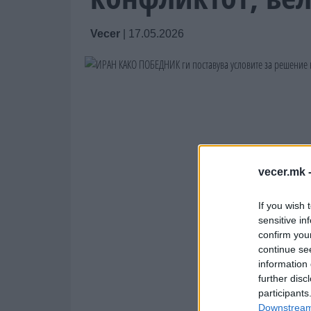
Vecer
|
17.05.2026
vecer.mk 
If you wish 
sensitive in
confirm you
continue se
information 
further disc
participants
Downstream 