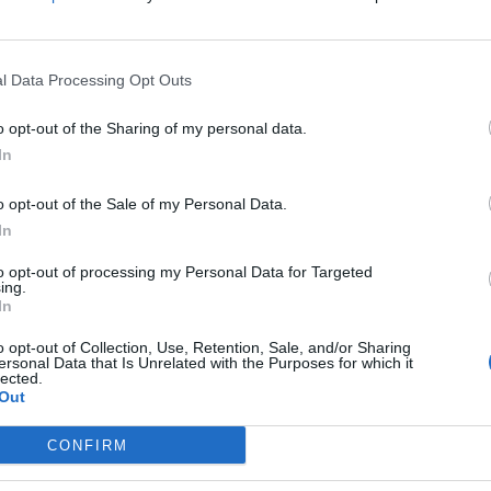
l Data Processing Opt Outs
o opt-out of the Sharing of my personal data.
In
фликтот со Израел и Соединетите Американски
ното решавање на конфликтот, порача Мохамед
o opt-out of the Sale of my Personal Data.
борот за внатрешни работи на иранскиот
In
од 10 точки е „црвена линија“ за Исламската
to opt-out of processing my Personal Data for Targeted
ing.
In
е
БЛУМБЕРГ открива детали:
Европејците и Русите тајно
o opt-out of Collection, Use, Retention, Sale, and/or Sharing
разговарале за мирот во
ersonal Data that Is Unrelated with the Purposes for which it
lected.
Украина
Out
 победила на бојното поле, а не владата на
CONFIRM
еала да ги оствари своите цели и донела само
а да ги прифатат нашите услови“, рече Џокар