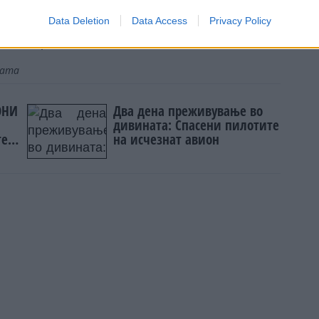
ехр“.
Data Deletion
Data Access
Privacy Policy
од 10 точки се „црвена линија за какви било
јата
ОНИ
Два дена преживување во
дивината: Спасени пилотите
те
на исчезнат авион