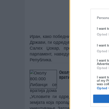
Persona
I want t
Opted 
Иран, како победничка страна во кон
Држави, ги одредува условите за ид
I want t
Салех Џокар, претседател на Од
Opted 
парламент, наведувајќи дека планот 
Република.
I want 
Advertis
Opted 
Околу 800.000 Либанци с
вратија дома
I want t
of my P
was col
Opted 
„Условите ги одредува земјата која
земјата која пропаднала, која не усп
уништување. Затоа, Американците мор