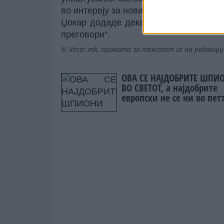
во интервју за новинската агенција „М
Џокар додаде дека иранските услови 
преговори“.
© Vecer.mk, правата за текстот се на редакци
ОВА СЕ НАЈДОБРИТЕ ШПИ
ВО СВЕТОТ, а најдобрите
европски не се ни во пет
најдобри светски