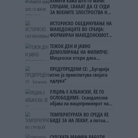
Ахмети кажа што го мачи:
СЛУШАМ, САКААТ ДА СЕ СУДИ
ЗА ВОЕНИТЕ ЗЛОСТРОСТВА НА
УЧК...
ИСТОРИСКО ОБЕДИНУВАЊЕ НА
МАКЕДОНЦИТЕ ВО СРБИЈА:
ФОРМИРАН МАКЕДОНСКИОТ
НАЦИОНАЛЕН СОЈУЗ
ТЕЖОК ДЕН И ЈАВНО
ДЕМОЛИРАЊЕ НА ФИЛИПЧЕ:
Мицкоски откри дека
човекот појма нема од
ПРЕДУПРЕДЕНИ СЕ: „Бугарија
ништо, освен за кеш
итно ја преиспитува својата
одлука“
УЛЦИЊ Е АЛБАНСКИ, ЌЕ ГО
ОСЛОБОДИМЕ- Скандалозна
објава на вицепремиерот на
Црна Гора
ТЕМПЕРАТУРАТА ВО СРЕДА ЌЕ
БИДЕ ЗА НА ЛЕКАР, а потоа...
СУДСКАТА МАФИЈА РАБОТИ