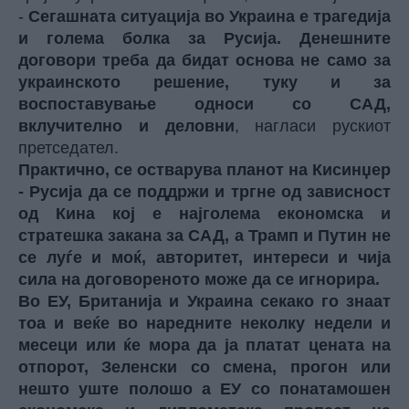
-
Сегашната ситуација во Украина е трагедија
и голема болка за Русија. Денешните
договори треба да бидат основа не само за
украинското решение, туку и за
воспоставување односи со САД,
вклучително и деловни
, нагласи рускиот
претседател.
Практично, се остварува планот на Кисинџер
- Русија да се поддржи и тргне од зависност
од Кина кој е најголема економска и
стратешка закана за САД, а Трамп и Путин не
се луѓе и моќ, авторитет, интереси и чија
сила на договореното може да се игнорира.
Во ЕУ, Британија и Украина секако го знаат
тоа и веќе во наредните неколку недели и
месеци или ќе мора да ја платат цената на
отпорот, Зеленски со смена, прогон или
нешто уште полошо а ЕУ со понатамошен