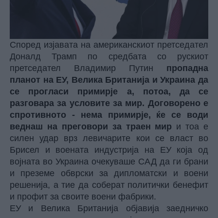
Според изјавата на американскиот претседател
Доналд Трамп по средбата со рускиот
претседател Владимир Путин
пропадна
планот на ЕУ, Велика Британија и Украина да
се прогласи примирје а, потоа, да се
разговара за условите за мир. Договорено е
спротивното - нема примирје, ќе се води
веднаш на преговори за траен мир
и тоа е
силен удар врз левичарите кои се власт во
Брисел и воената индустрија на ЕУ која од
војната во Украина очекуваше САД да ги брани
и преземе обврски за дипломатски и воени
решенија, а тие да соберат политички бенефит
и профит за своите воени фабрики.
ЕУ и Велика Британија објавија заедничко