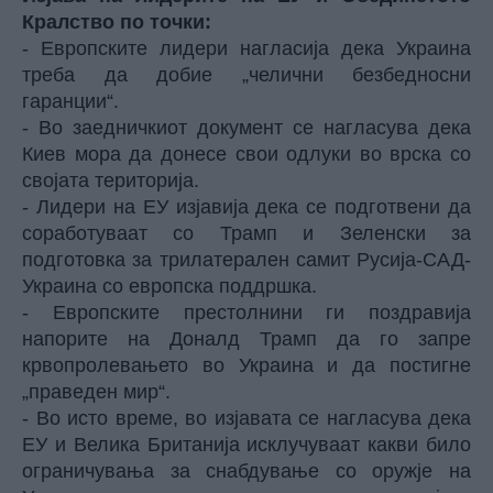
Кралство по точки:
- Европските лидери нагласија дека Украина
треба да добие „челични безбедносни
гаранции“.
- Во заедничкиот документ се нагласува дека
Киев мора да донесе свои одлуки во врска со
својата територија.
- Лидери на ЕУ изјавија дека се подготвени да
соработуваат со Трамп и Зеленски за
подготовка за трилатерален самит Русија-САД-
Украина со европска поддршка.
- Европските престолнини ги поздравија
напорите на Доналд Трамп да го запре
крвопролевањето во Украина и да постигне
„праведен мир“.
- Во исто време, во изјавата се нагласува дека
ЕУ и Велика Британија исклучуваат какви било
ограничувања за снабдување со оружје на