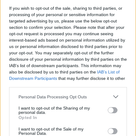
Зборувајќи за резултатите од средбата со
рускиот претседател Владимир Путин, Трамп
If you wish to opt-out of the sale, sharing to third parties, or
processing of your personal or sensitive information for
нагласи дека Русија има значаен нуклеарен
targeted advertising by us, please use the below opt-out
потенцијал, што мора да се земе предвид.
section to confirm your selection. Please note that after your
„
Тие исто така имаат големо нуклеарно
opt-out request is processed you may continue seeing
присуство. Тоа треба да се почитува
“, рече
interest-based ads based on personal information utilized by
американскиот лидер.
us or personal information disclosed to third parties prior to
Трамп оцени дека Русија е „моќна земја“, за
your opt-out. You may separately opt-out of the further
разлика од Украина, и го советуваше Киев да
disclosure of your personal information by third parties on the
IAB’s list of downstream participants. This information may
постигне договор со Москва. „
Направете го
also be disclosed by us to third parties on the
IAB’s List of
тоа. Направете договор. Ние треба да
Downstream Participants
that may further disclose it to other
направиме договор. Русија е многу моќна
third parties.
сила, а тие (Украина) не се
“, рече Трамп во
интервју.
Personal Data Processing Opt Outs
Сега останува ЕУ, Британија и Украина да се
I want to opt-out of the Sharing of my
прилагодат, а Зеленски во понеделник е
personal data.
повикан во Вашингтон да му се каже што
Opted In
треба следно да преземе. Ако одбие, може
I want to opt-out of the Sale of my
веќе себе да се смета за бивш претседател
Personal Data.