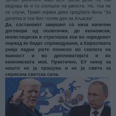
веднаш ќе и го соопшти на јавнста. Но, тоа не
се случи, Трамп изјави дека средбата била “За
десетка и тоа бил голем ден за Аљаска“
Да, состанокот завршил со низа начелни
договори од политички, до економски,
иневстициски и стратешки кои во наредниот
период ќе бидат спроведувани, а Евроспката
унија падна уште пониско во скалата на
важност и во дипломатијата и во
економската моќ. Практично, ЕУ никој за
ништо не ја прашува и не ја смета за
сериозна светска сила.