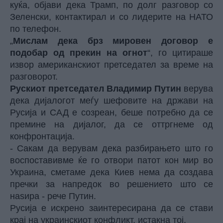
куќа, објави дека Трамп, по долг разговор со
Зеленски, контактирал и со лидерите на НАТО
по телефон.
„
Мислам дека брз мировен договор е
подобар од прекин на огнот
“, го цитираше
извор американскиот претседател за време на
разговорот.
Рускиот претседател Владимир Путин
верува
дека дијалогот меѓу шефовите на држави на
Русија и САД е созреан, беше потребно да се
премине на дијалог, да се оттргнеме од
конфронтација.
- Сакам да верувам дека разбирањето што го
воспоставивме ќе го отвори патот кон мир во
Украина, сметаме дека Киев нема да создава
пречки за напредок во решението што се
наѕира - рече Путин.
Русија е искрено заинтересирана да се стави
крај на украинскиот конфликт, истакна тој.