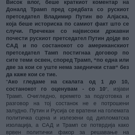
Висок влог, беше краткиот коментар на
Доналд Трамп пред средбата со рускиот
претседател Владимир Путин во Алјаска,
која беше историска по самиот факт што се
случи. Пречекан со највисоки државни
почести рускиот претседател Путин дојде во
САД и по состанокот со американскиот
претседател Тамп постигнаа договор по
сите теми освен, според Трамп, “по една или
две за кои се уште нема заеднички став“ без
да каже кои се тие.
“
Ако гледаме на скалата од 1 до 10,
состанокот го оценувам - со 10
“, изјави
Трамп. Очигледно, времето за подготовка и
разговор на тој состанок не е потрошени
залудно. Путин и Русија се вратени на големата
политичка сцена и излезени од дипломатска
изолација, а САД и Трамп се потврдија како
врвен политички факор за решавање на