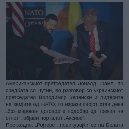
Американскиот претседател Доналд Трамп, по
средбата со Путин, во разговор со украинскиот
претседател Володимир Зеленски и лидерите
на земјите од НАТО, го изрази својот став дека
„брз мировен договор е подобар од прекин на
огнот“, објави порталот „Аксиос“.
Претходно, „Ројтерс“, повикувајќи се на Белата