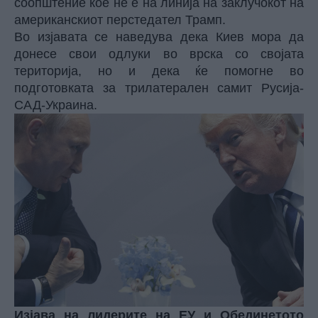
соопштение кое не е на линија на заклучокот на
американскиот перстедател Трамп.
Во изјавата се наведува дека Киев мора да
донесе свои одлуки во врска со својата
територија, но и дека ќе помогне во
подготовката за трилатерален самит Русија-
САД-Украина.
Изјава на лидерите на ЕУ и Обединетото