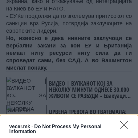
Украина, како и откажување од интеграцијата
на Киев во ЕУ и НАТО.
- ЕУ ќе продолжи да го зголемува притисокот со
санкции врз Русија, потврдија заклучоците на
европските лидери.
Но, извесно е дека нивните заклучоци се
вербални закани за кои ЕУ и Британија
немаат ниту ресурси ниту сила да ги
спроведат сами, без САД. А во Вашингтон
мислат понаку.
ВИДЕО | ВУЛКАНОТ КОЈ ЗА
НЕКОЛКУ МИНУТИ ОДНЕСЕ 30.000
ЖИВОТИ СЕ РАЗБУДИ - Евакуации
и највисок степен на тревога во
Гватемала
ЦРВЕНА ТРЕВОГА ВО ГВАТЕМАЛА:
Се разбуди вулканот Фуего
vecer.mk -
Do Not Process My Personal
Information