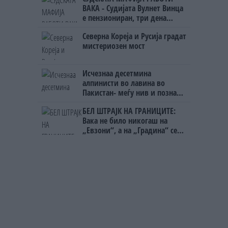
ВАКА - Судијата Вулнет Винца
е пензиониран, три дена
откако му го врати пасошот
Северна Кореја и Русија градат
на бизнисменот Марковски
мистериозен мост
Исчезнаа десетмина
алпинисти во лавина во
Пакистан- меѓу нив и познат
Непалец
БЕЛ ШТРАЈК НА ГРАНИЦИТЕ:
Вака не било никогаш на
„Евзони“, а на „Градина“ се
чека и пет часа