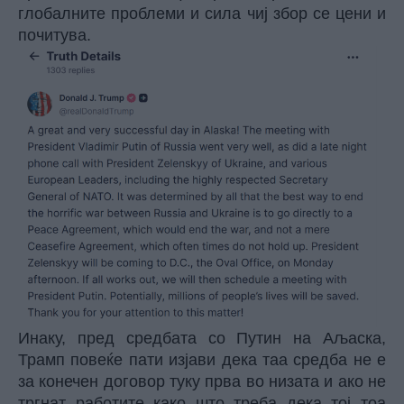
глобалните проблеми и сила чиј збор се цени и
почитува.
Инаку, пред средбата со Путин на Аљаска,
Трамп повеќе пати изјави дека таа средба не е
за конечен договор туку прва во низата и ако не
тргнат работите како што треба дека тој тоа