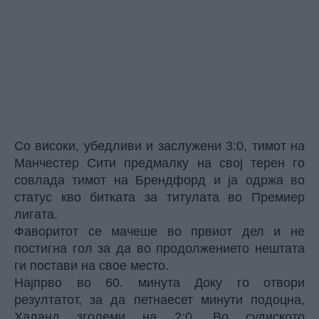
Со високи, убедливи и заслужени 3:0, тимот на
Манчестер Сити предмалку на свој терен го
совлада тимот на Брендфорд и ја одржа во
статус кво битката за титулата во Премиер
лигата.
Фаворитот се мачеше во првиот дел и не
постигна гол за да во продолжението нештата
ги постави на свое место.
Најпрво во 60. минута Доку го отвори
резултатот, за да петнаесет минути подоцна,
Халанд зголеми на 2:0. Во судиското