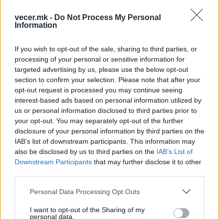
vecer.mk -
Do Not Process My Personal
Information
If you wish to opt-out of the sale, sharing to third parties, or
НАЈЧИТАНИ ВО ПОСЛЕДНИ 7 ДЕНА
processing of your personal or sensitive information for
targeted advertising by us, please use the below opt-out
СЕ СПРЕМА МЕТЕОРОЛОШКИ
section to confirm your selection. Please note that after your
ХАОС ЗА ЗИМАТА 2026/2027
opt-out request is processed you may continue seeing
interest-based ads based on personal information utilized by
ИСТОРИСКО ОБЕДИНУВАЊЕ НА
us or personal information disclosed to third parties prior to
МАКЕДОНЦИТЕ ВО СРБИЈА:
your opt-out. You may separately opt-out of the further
ФОРМИРАН МАКЕДОНСКИОТ
disclosure of your personal information by third parties on the
НАЦИОНАЛЕН СОЈУЗ
IAB’s list of downstream participants. This information may
Ахмети кажа што го мачи:
also be disclosed by us to third parties on the
IAB’s List of
СЛУШАМ, САКААТ ДА СЕ СУДИ
ЗА ВОЕНИТЕ ЗЛОСТРОСТВА НА
Downstream Participants
that may further disclose it to other
УЧК...
third parties.
УЛЦИЊ Е АЛБАНСКИ, ЌЕ ГО
ОСЛОБОДИМЕ- Скандалозна
Personal Data Processing Opt Outs
објава на вицепремиерот на
Црна Гора
I want to opt-out of the Sharing of my
ТЕМПЕРАТУРАТА ВО СРЕДА ЌЕ
personal data.