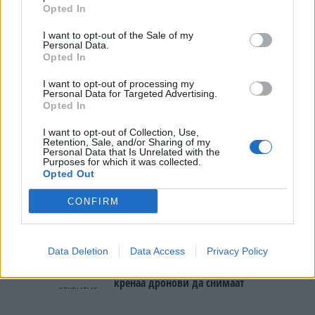
БИДЕ ЗА НА ЛЕКАР, а потоа...
Opted In
I want to opt-out of the Sale of my
Personal Data.
Северна Кореја и Русија градат
Opted In
мистериозен мост
I want to opt-out of processing my
Personal Data for Targeted Advertising.
ПРЕДУПРЕДЕНИ СЕ: „Бугарија
Opted In
итно ја преиспитува својата
одлука“
I want to opt-out of Collection, Use,
Retention, Sale, and/or Sharing of my
БЕЛ ШТРАЈК НА ГРАНИЦИТЕ:
Personal Data that Is Unrelated with the
Purposes for which it was collected.
Вака не било никогаш на
Opted Out
„Евзони“, а на „Градина“ се
чека и пет часа
CONFIRM
Исчезнаа десетмина
алпинисти во лавина во
Пакистан- меѓу нив и познат
Непалец
Data Deletion
Data Access
Privacy Policy
БУГАРИТЕ СО ШОКАНТНО
ОТКРИТИЕ по падот на Дунав,
кренаа дронови да снимаат